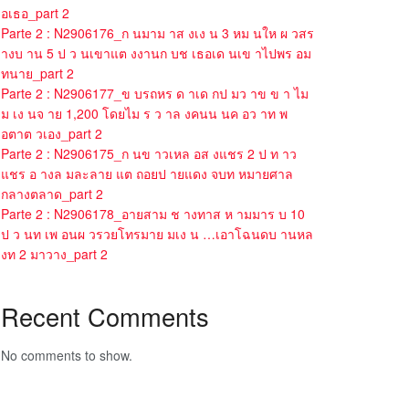
อเธอ_part 2
Parte 2 : N2906176_ก นมาม าส งเง น 3 หม นให ผ วสร
างบ าน 5 ป ว นเขาแต งงานก บช เธอเด นเข าไปพร อม
ทนาย_part 2
Parte 2 : N2906177_ข บรถหร ด าเด กป มว าข ข า ไม
ม เง นจ าย 1,200 โดยไม ร ว าล งคนน นค อว าท พ
อตาต วเอง_part 2
Parte 2 : N2906175_ก นข าวเหล อส งแชร 2 ป ท าว
แชร อ างล มละลาย แต ถอยป ายแดง จบท หมายศาล
กลางตลาด_part 2
Parte 2 : N2906178_อายสาม ช างทาส ห ามมาร บ 10
ป ว นท เพ อนผ วรวยโทรมาย มเง น …เอาโฉนดบ านหล
งท 2 มาวาง_part 2
Recent Comments
No comments to show.