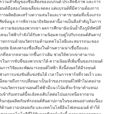
ถึงความสำคัญของชื่อเสียงของแบรนด์ ประสิทธิภาพ และการ
นต์มือสองโดยเฉลี่ยจะลดลง แต่แบรนด์ที่มีความต้องการ
ภาพการผลิตยังคงสร้างความสนใจและราคาขายต่อที่แข็งแกร่ง
าศัยข้อมูล การพิจารณาปัจจัยเหล่านี้อาจเป็นสิ่งสำคัญในการ
ความชอบของพวกเขา ผลการศึกษายังเน้นย้ำถึงภูมิทัศน์ที่
าหนะไฟฟ้ากำลังได้รับความนิยมควบคู่ไปกับรถยนต์สันดาป
ติอุตสาหกรรมด้วยนวัตกรรมด้านเทคโนโลยีและสมรรถนะของ
 Toyota ยังคงครองชื่อเสียงในด้านความน่าเชื่อถือและ
วเลือกที่หลากหลายมากขึ้นกว่าเดิม ช่วยให้พวกเขาสามารถ
ในการขับขี่ของพวกเขาได้ ความนิยมที่เพิ่มขึ้นของรถยนต์
ารวิจัยและพัฒนารถยนต์ไฟฟ้า สิ่งนี้ส่งผลให้มีรถยนต์
ช่วงการแข่งขันที่แข่งขันได้ เวลาในการชาร์จที่รวดเร็ว และ
 นี่หมายถึงการเปลี่ยนมาเป็นเจ้าของรถยนต์ไฟฟ้าไม่เคยง่าย
ู้นำด้านนวัตกรรมยานยนต์ไฟฟ้ามีแนวโน้มที่จะรักษาตำแหน่ง
ตัวเข้ากับเทรนด์นี้จะยังคงเติบโตต่อไปนอกเหนือจากยาน
ดค้นกลุ่มผลิตภัณฑ์รถยนต์สันดาปภายในของตนอย่างต่อเนื่อง
บัติด้านความปลอดภัย และเทคโนโลยีอินโฟเทนเมนต์ ทำให้
ชื่นชอบเทคโนโลยีที่ได้รับการพิสูจน์แล้วนี้ ความสามารถของ