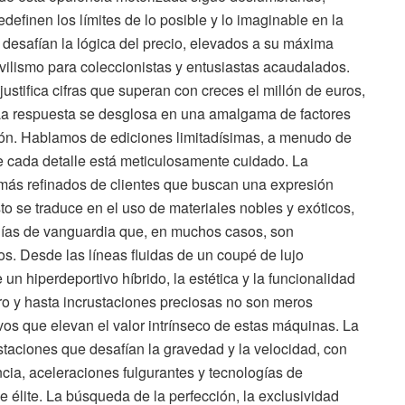
efinen los límites de lo posible y lo imaginable en la
e desafían la lógica del precio, elevados a su máxima
ilismo para coleccionistas y entusiastas acaudalados.
ustifica cifras que superan con creces el millón de euros,
La respuesta se desglosa en una amalgama de factores
ción. Hablamos de ediciones limitadísimas, a menudo de
de cada detalle está meticulosamente cuidado. La
 más refinados de clientes que buscan una expresión
sto se traduce en el uso de materiales nobles y exóticos,
gías de vanguardia que, en muchos casos, son
s. Desde las líneas fluidas de un coupé de lujo
n hiperdeportivo híbrido, la estética y la funcionalidad
 oro y hasta incrustaciones preciosas no son meros
vos que elevan el valor intrínseco de estas máquinas. La
estaciones que desafían la gravedad y la velocidad, con
cia, aceleraciones fulgurantes y tecnologías de
 élite. La búsqueda de la perfección, la exclusividad