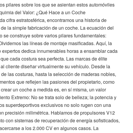
os pilares sobre los que se asientan estos automóviles
Alquimia del Valor: ¿Qué Hace a un Coche
cifra estratosférica, encontramos una historia de
 de la simple fabricación de un coche. La ecuación del
jo se construye sobre varios pilares fundamentales:
Olvidemos las líneas de montaje masificadas. Aquí, la
e expertos dedica innumerables horas a ensamblar cada
 que cada costura sea perfecta. Las marcas de élite
al cliente diseñar virtualmente su vehículo. Desde la
 de las costuras, hasta la selección de maderas nobles,
ementos que reflejen las pasiones del propietario, como
crear un coche a medida es, en sí misma, un valor
ento Extremo: No se trata solo de belleza; la potencia y
tos superdeportivos exclusivos no solo rugen con una
on precisión milimétrica. Hablamos de propulsores V12
ento con sistemas de recuperación de energía sofisticados,
acercarse a los 2.000 CV en algunos casos. La