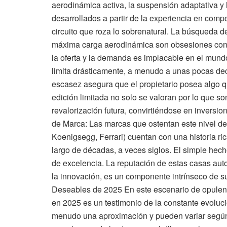
aerodinámica activa, la suspensión adaptativa y l
desarrollados a partir de la experiencia en comp
circuito que roza lo sobrenatural. La búsqueda de
máxima carga aerodinámica son obsesiones cons
la oferta y la demanda es implacable en el mund
limita drásticamente, a menudo a unas pocas dece
escasez asegura que el propietario posea algo q
edición limitada no solo se valoran por lo que s
revalorización futura, convirtiéndose en inversio
de Marca: Las marcas que ostentan este nivel de
Koenigsegg, Ferrari) cuentan con una historia ric
largo de décadas, a veces siglos. El simple hec
de excelencia. La reputación de estas casas autom
la innovación, es un componente intrínseco de s
Deseables de 2025 En este escenario de opulenci
en 2025 es un testimonio de la constante evolució
menudo una aproximación y pueden variar según 