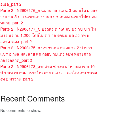
อเธอ_part 2
Parte 2 : N2906176_ก นมาม าส งเง น 3 หม นให ผ วสร
างบ าน 5 ป ว นเขาแต งงานก บช เธอเด นเข าไปพร อม
ทนาย_part 2
Parte 2 : N2906177_ข บรถหร ด าเด กป มว าข ข า ไม
ม เง นจ าย 1,200 โดยไม ร ว าล งคนน นค อว าท พ
อตาต วเอง_part 2
Parte 2 : N2906175_ก นข าวเหล อส งแชร 2 ป ท าว
แชร อ างล มละลาย แต ถอยป ายแดง จบท หมายศาล
กลางตลาด_part 2
Parte 2 : N2906178_อายสาม ช างทาส ห ามมาร บ 10
ป ว นท เพ อนผ วรวยโทรมาย มเง น …เอาโฉนดบ านหล
งท 2 มาวาง_part 2
Recent Comments
No comments to show.