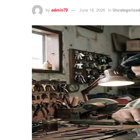
by
admin79
June 16, 2026
in
Uncategorize