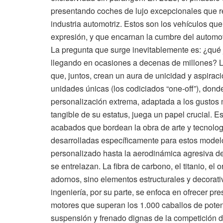
presentando coches de lujo excepcionales que red
industria automotriz. Estos son los vehículos qu
expresión, y que encarnan la cumbre del automov
La pregunta que surge inevitablemente es: ¿qué j
llegando en ocasiones a decenas de millones? 
que, juntos, crean un aura de unicidad y aspira
unidades únicas (los codiciados “one-off”), don
personalización extrema, adaptada a los gustos
tangible de su estatus, juega un papel crucial. E
acabados que bordean la obra de arte y tecnolo
desarrolladas específicamente para estos modelo
personalizado hasta la aerodinámica agresiva de u
se entrelazan. La fibra de carbono, el titanio, el
adornos, sino elementos estructurales y decorati
ingeniería, por su parte, se enfoca en ofrecer pr
motores que superan los 1.000 caballos de poten
suspensión y frenado dignas de la competición de