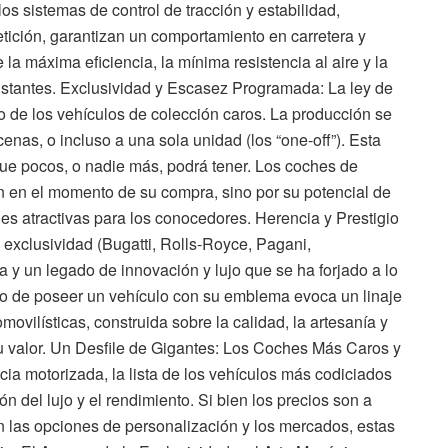
os sistemas de control de tracción y estabilidad,
etición, garantizan un comportamiento en carretera y
 la máxima eficiencia, la mínima resistencia al aire y la
tantes. Exclusividad y Escasez Programada: La ley de
o de los vehículos de colección caros. La producción se
nas, o incluso a una sola unidad (los “one-off”). Esta
ue pocos, o nadie más, podrá tener. Los coches de
on en el momento de su compra, sino por su potencial de
nes atractivas para los conocedores. Herencia y Prestigio
 exclusividad (Bugatti, Rolls-Royce, Pagani,
a y un legado de innovación y lujo que se ha forjado a lo
ho de poseer un vehículo con su emblema evoca un linaje
ovilísticas, construida sobre la calidad, la artesanía y
u valor. Un Desfile de Gigantes: Los Coches Más Caros y
a motorizada, la lista de los vehículos más codiciados
n del lujo y el rendimiento. Si bien los precios son a
las opciones de personalización y los mercados, estas