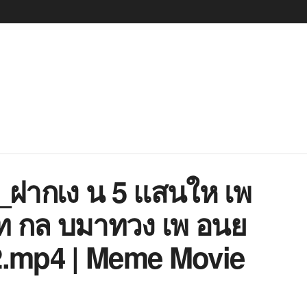
8_ฝากเง น 5 แสนให เพ
ท กล บมาทวง เพ อนย
2.mp4 | Meme Movie