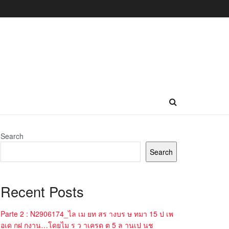
Search
Search
Recent Posts
Parte 2 : N2906174_ไล เม ยท สร างบร ษ ทมา 15 ป เพ
อเด กฝ กงาน…โดยไม ร ว าเครด ต 5 ล านเป นช