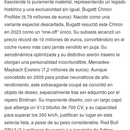
trasciende lo puramente material, representando un legado
histórico y una exclusividad sin igual. Bugatti Chiron
Profilée (9,79 millones de euros): Nacido como una
variante especial descartada, Bugatti resucitó este Chiron
en 2023 como un “one-off” único. Su subasta alcanzó un
precio récord de 10 millones de euros, convirtiéndolo en el
coche nuevo más caro jamás vendido en puja. Su
aerodinámica optimizada y su distintivo alerón trasero le
otorgan una personalidad inconfundible. Mercedes-
Maybach Exelero (7,2 millones de euros): Aunque
concebido en 2005 para probar neumáticos de alto
rendimiento, este extravagante coupé se convirtió en
objeto de deseo, especialmente tras ser adquirido por el
rapero Birdman. Su imponente diseño, con un largo capó
que alberga un V12 biturbo de 700 CV, y su capacidad
para superar los 350 km/h, justifican su lugar en esta
selecta lista, a pesar de su peso considerable. Red Bull
RB17 (7,1 millones de euros): La incursión de Adrian