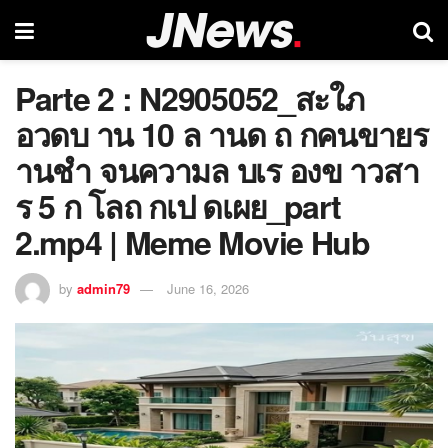
Parte 2 : N2905052_สะใภ
อวดบ าน 10 ล านด ถ กคนขายร
านชำ จนความล บเร องข าวสา
ร 5 ก โลถ กเป ดเผย_part
2.mp4 | Meme Movie Hub
by
admin79
June 16, 2026