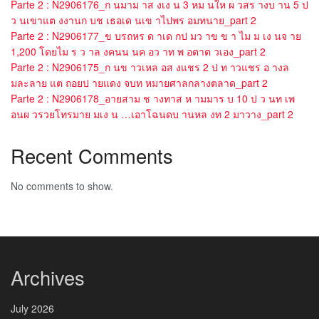
Parte 2 : N2906176_ก นมาม าส งเง น 3 หม นให ผ วสร างบ าน 5 ป
ว นเขาแต งงานก บช เธอเด นเข าไปพร อมทนาย_part 2
Parte 2 : N2906177_ข บรถหร ด าเด กป มว าข ข า ไม ม เง นจ าย
1,200 โดยไม ร ว าล งคนน นค อว าท พ อตาต วเอง_part 2
Parte 2 : N2906175_ก นข าวเหล อส งแชร 2 ป ท าวแชร อ างล
มละลาย แต ถอยป ายแดง จบท หมายศาลกลางตลาด_part 2
Parte 2 : N2906178_อายสาม ช างทาส ห ามมาร บ 10 ป ว นท เพ
อนผ วรวยโทรมาย มเง น …เอาโฉนดบ านหล งท 2 มาวาง_part 2
Recent Comments
No comments to show.
Archives
July 2026