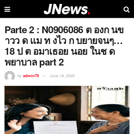
Parte 2 : N0906086 ต องก นข
าวว ด แม ท งไว ก บยายจนๆ…
18 ป ต อมาเธอย นอย ในช ด
พยาบาล part 2
by
admin79
June 18, 2026