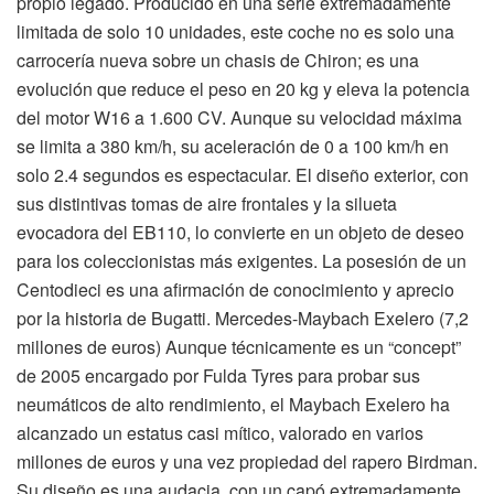
propio legado. Producido en una serie extremadamente
limitada de solo 10 unidades, este coche no es solo una
carrocería nueva sobre un chasis de Chiron; es una
evolución que reduce el peso en 20 kg y eleva la potencia
del motor W16 a 1.600 CV. Aunque su velocidad máxima
se limita a 380 km/h, su aceleración de 0 a 100 km/h en
solo 2.4 segundos es espectacular. El diseño exterior, con
sus distintivas tomas de aire frontales y la silueta
evocadora del EB110, lo convierte en un objeto de deseo
para los coleccionistas más exigentes. La posesión de un
Centodieci es una afirmación de conocimiento y aprecio
por la historia de Bugatti. Mercedes-Maybach Exelero (7,2
millones de euros) Aunque técnicamente es un “concept”
de 2005 encargado por Fulda Tyres para probar sus
neumáticos de alto rendimiento, el Maybach Exelero ha
alcanzado un estatus casi mítico, valorado en varios
millones de euros y una vez propiedad del rapero Birdman.
Su diseño es una audacia, con un capó extremadamente