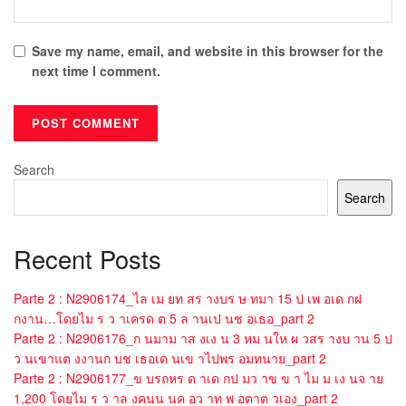
Save my name, email, and website in this browser for the
next time I comment.
Search
Search
Recent Posts
Parte 2 : N2906174_ไล เม ยท สร างบร ษ ทมา 15 ป เพ อเด กฝ
กงาน…โดยไม ร ว าเครด ต 5 ล านเป นช อเธอ_part 2
Parte 2 : N2906176_ก นมาม าส งเง น 3 หม นให ผ วสร างบ าน 5 ป
ว นเขาแต งงานก บช เธอเด นเข าไปพร อมทนาย_part 2
Parte 2 : N2906177_ข บรถหร ด าเด กป มว าข ข า ไม ม เง นจ าย
1,200 โดยไม ร ว าล งคนน นค อว าท พ อตาต วเอง_part 2