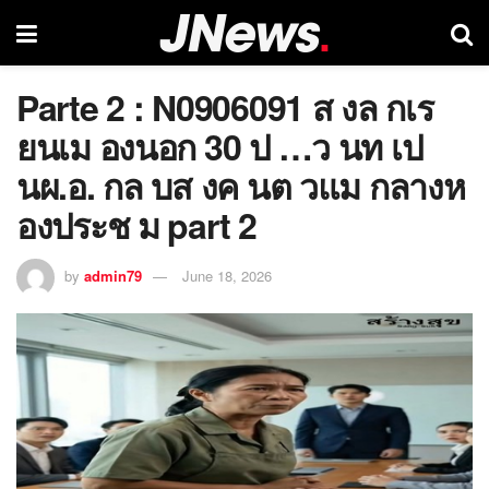
Parte 2 : N0906091 ส งล กเร
ยนเม องนอก 30 ป …ว นท เป
นผ.อ. กล บส งค นต วแม กลางห
องประช ม part 2
by
admin79
June 18, 2026