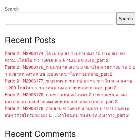
Search
Search
Recent Posts
Parte 2 : N2906174_ไล เม ยท สร างบร ษ ทมา 15 ป เพ อเด กฝ
กงาน…โดยไม ร ว าเครด ต 5 ล านเป นช อเธอ_part 2
Parte 2 : N2906176_ก นมาม าส งเง น 3 หม นให ผ วสร างบ าน 5 ป
ว นเขาแต งงานก บช เธอเด นเข าไปพร อมทนาย_part 2
Parte 2 : N2906177_ข บรถหร ด าเด กป มว าข ข า ไม ม เง นจ าย
1,200 โดยไม ร ว าล งคนน นค อว าท พ อตาต วเอง_part 2
Parte 2 : N2906175_ก นข าวเหล อส งแชร 2 ป ท าวแชร อ างล
มละลาย แต ถอยป ายแดง จบท หมายศาลกลางตลาด_part 2
Parte 2 : N2906178_อายสาม ช างทาส ห ามมาร บ 10 ป ว นท เพ
อนผ วรวยโทรมาย มเง น …เอาโฉนดบ านหล งท 2 มาวาง_part 2
Recent Comments