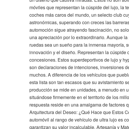
móviles que representan la cúspide del lujo, la 
coches más caros del mundo, un selecto club cu
astronómicas, superando con creces las barreras
automoción sigue atrayendo fascinación, no solo 
una apreciación por lo extraordinario. Aunque la
ruedas sea un sueño para la inmensa mayoría, su
innovación y el diseño. Representan la cúspide de
concesiones. Estos superdeportivos de lujo y hy
son declaraciones de intenciones, inversiones de
muchos. A diferencia de los vehículos que puebla
esta lista son tan escasos que su avistamiento s
producción se mide en unidades, a menudo en un 
situándose firmemente en el territorio de los mi
respuesta reside en una amalgama de factores q
Arquitectura del Deseo: ¿Qué Hace que Estos C
automóvil al rango de vehículo de ultra lujo es 
garantizan su valor incalculable. Artesanía y Mat