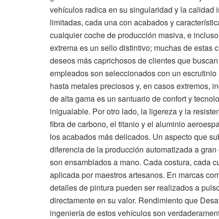
vehículos radica en su singularidad y la calidad
limitadas, cada una con acabados y característi
cualquier coche de producción masiva, e inclus
extrema es un sello distintivo; muchas de estas
deseos más caprichosos de clientes que buscan 
empleados son seleccionados con un escrutinio
hasta metales preciosos y, en casos extremos, in
de alta gama es un santuario de confort y tecnol
inigualable. Por otro lado, la ligereza y la resis
fibra de carbono, el titanio y el aluminio aeroesp
los acabados más delicados. Un aspecto que subr
diferencia de la producción automatizada a gran
son ensamblados a mano. Cada costura, cada cur
aplicada por maestros artesanos. En marcas como
detalles de pintura pueden ser realizados a puls
directamente en su valor. Rendimiento que Desafía
ingeniería de estos vehículos son verdaderamen