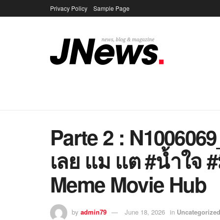
Privacy Policy
Sample Page
Parte 2 : N100606
เลย แม แต #น้ำใจ #
Meme Movie Hub
by
admin79
June 18, 2026
in
Uncategorize