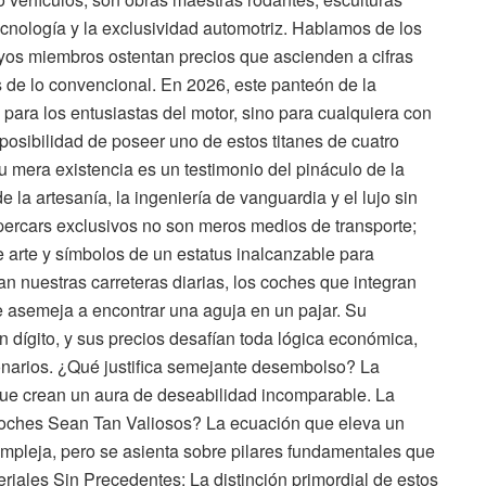
tecnología y la exclusividad automotriz. Hablamos de los
yos miembros ostentan precios que ascienden a cifras
 de lo convencional. En 2026, este panteón de la
para los entusiastas del motor, sino para cualquiera con
 posibilidad de poseer uno de estos titanes de cuatro
 mera existencia es un testimonio del pináculo de la
 la artesanía, la ingeniería de vanguardia y el lujo sin
percars exclusivos no son meros medios de transporte;
 arte y símbolos de un estatus inalcanzable para
n nuestras carreteras diarias, los coches que integran
e asemeja a encontrar una aguja en un pajar. Su
dígito, y sus precios desafían toda lógica económica,
llonarios. ¿Qué justifica semejante desembolso? La
ue crean un aura de deseabilidad incomparable. La
oches Sean Tan Valiosos? La ecuación que eleva un
compleja, pero se asienta sobre pilares fundamentales que
eriales Sin Precedentes: La distinción primordial de estos