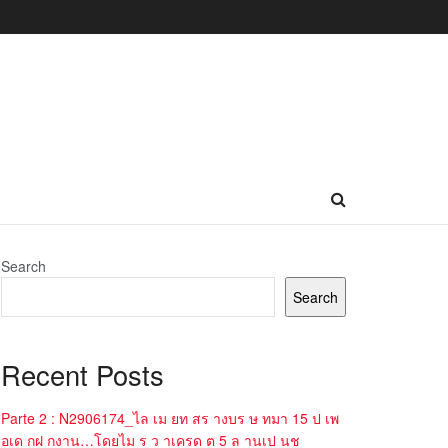
Search
Search
Recent Posts
Parte 2 : N2906174_ไล เม ยท สร างบร ษ ทมา 15 ป เพ
อเด กฝ กงาน…โดยไม ร ว าเครด ต 5 ล านเป นช