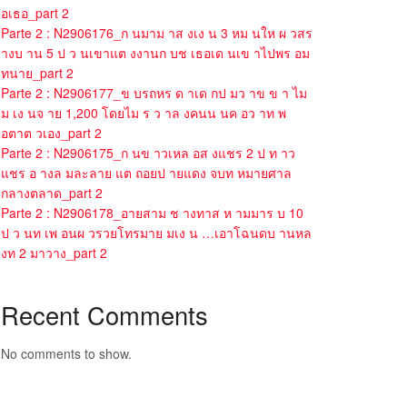
อเธอ_part 2
Parte 2 : N2906176_ก นมาม าส งเง น 3 หม นให ผ วสร
างบ าน 5 ป ว นเขาแต งงานก บช เธอเด นเข าไปพร อม
ทนาย_part 2
Parte 2 : N2906177_ข บรถหร ด าเด กป มว าข ข า ไม
ม เง นจ าย 1,200 โดยไม ร ว าล งคนน นค อว าท พ
อตาต วเอง_part 2
Parte 2 : N2906175_ก นข าวเหล อส งแชร 2 ป ท าว
แชร อ างล มละลาย แต ถอยป ายแดง จบท หมายศาล
กลางตลาด_part 2
Parte 2 : N2906178_อายสาม ช างทาส ห ามมาร บ 10
ป ว นท เพ อนผ วรวยโทรมาย มเง น …เอาโฉนดบ านหล
งท 2 มาวาง_part 2
Recent Comments
No comments to show.