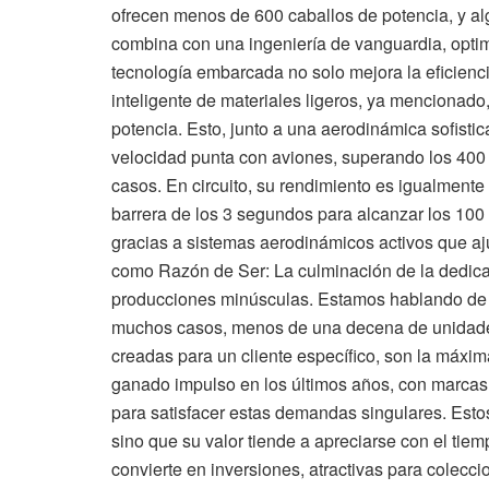
ofrecen menos de 600 caballos de potencia, y al
combina con una ingeniería de vanguardia, optim
tecnología embarcada no solo mejora la eficiencia
inteligente de materiales ligeros, ya mencionado
potencia. Esto, junto a una aerodinámica sofist
velocidad punta con aviones, superando los 400
casos. En circuito, su rendimiento es igualmente
barrera de los 3 segundos para alcanzar los 100
gracias a sistemas aerodinámicos activos que ajus
como Razón de Ser: La culminación de la dedicac
producciones minúsculas. Estamos hablando de 
muchos casos, menos de una decena de unidades.
creadas para un cliente específico, son la máxi
ganado impulso en los últimos años, con marcas
para satisfacer estas demandas singulares. Est
sino que su valor tiende a apreciarse con el tie
convierte en inversiones, atractivas para colecci