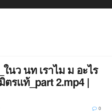
9_ในว นท เราไม ม อะไร
มิตรแท้_part 2.mp4 |
0
d