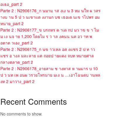
อเธอ_part 2
Parte 2 : N2906176_ก นมาม าส งเง น 3 หม นให ผ วสร
างบ าน 5 ป ว นเขาแต งงานก บช เธอเด นเข าไปพร อม
ทนาย_part 2
Parte 2 : N2906177_ข บรถหร ด าเด กป มว าข ข า ไม
ม เง นจ าย 1,200 โดยไม ร ว าล งคนน นค อว าท พ
อตาต วเอง_part 2
Parte 2 : N2906175_ก นข าวเหล อส งแชร 2 ป ท าว
แชร อ างล มละลาย แต ถอยป ายแดง จบท หมายศาล
กลางตลาด_part 2
Parte 2 : N2906178_อายสาม ช างทาส ห ามมาร บ 10
ป ว นท เพ อนผ วรวยโทรมาย มเง น …เอาโฉนดบ านหล
งท 2 มาวาง_part 2
Recent Comments
No comments to show.