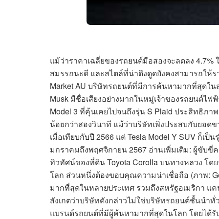
แม้ว่าราคาเฉลี่ยของรถยนต์มือสองจะลดลง 4.7% ในช
สมรรถนะดี และสไตล์ที่น่าดึงดูดยังคงสามารถให้ร
Market AU บริษัทรถยนต์ที่มีการค้นหามากที่สุดใ
Musk มีชื่อเสียงอย่างมากในหมู่เจ้าของรถยนต์ไฟฟ้า
Model 3 ที่คุ้นเคยไปจนถึงรุ่น S Plaid ประสิทธิภา
น้อยกว่าสองวินาที แม้ว่าบริษัทเพิ่งประสบกับยอด
เมื่อเทียบกับปี 2566 แต่ Tesla Model Y SUV ก็เป็นร
มกราคมถึงพฤศจิกายน 2567 อ่านเพิ่มเติม: ผู้ขับขี่
ทิวทัศน์ของที่ดิน Toyota Corolla บนทางหลวง โดยรว
โลก ส่วนหนึ่งต้องขอบคุณความน่าเชื่อถือ (ภาพ: Get
มากที่สุดในหลายประเทศ รวมถึงสหรัฐอเมริกา แคน
สังเกตว่าบริษัทดังกล่าวไม่ใช่บริษัทรถยนต์ชั้นนำท
แบรนด์รถยนต์ที่มีผู้ค้นหามากที่สุดในโลก โดยได้รั