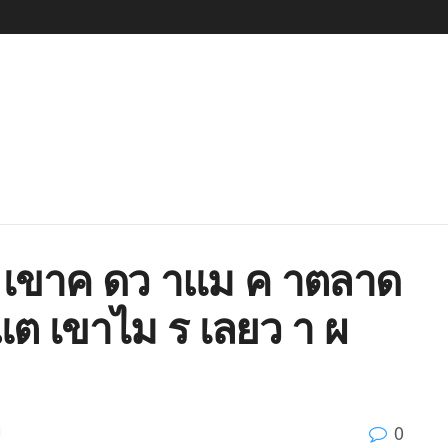
1 เขาค ดว าแม ค าตลาด
ต เขาไม ร เลยว า ผ
0
d