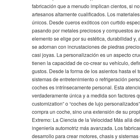
fabricación que a menudo implican cientos, si no
artesanos altamente cualificados. Los materiale
únicos. Desde cueros exóticos con curtido espe
pasando por metales preciosos y compuestos avan
elemento se elige por su estética, durabilidad y, 
se adornan con incrustaciones de piedras precios
casi joyas. La personalización es un aspecto cruc
tienen la capacidad de co-crear su vehículo, defi
gustos. Desde la forma de los asientos hasta el 
sistemas de entretenimiento o refrigeración pers
coches es intrínsecamente personal. Esta atenció
verdaderamente única y a medida son factores qu
customization” o “coches de lujo personalizados”
compra un coche, sino una extensión de su propi
Extremo: La Ciencia de la Velocidad Más allá del 
ingeniería automotriz más avanzada. Los fabrica
desarrollo para crear motores, chasis y sistemas 