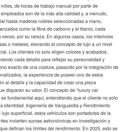
 miles, de horas de trabajo manual por parte de
s empleados son de la más alta calidad y, a menudo,
cial hasta maderas nobles seleccionadas a mano,
zados como la fibra de carbono y el titanio, cada
a veces, por su rareza. En algunos casos, los interiores
as o metales, elevando el concepto de lujo a un nivel
ial. Los clientes no solo eligen colores y acabados;
niendo cada detalle para reflejar su personalidad y
tono exacto de una costura, pasando por la integración de
onalizados, la experiencia de poseer uno de estos
n al detalle y la capacidad de crear una pieza
e disparan su valor. El concepto de “luxury car
 es fundamental aquí, entendiendo que el cliente no solo
a identidad. Ingeniería de Vanguardia y Rendimiento
lujo superficial, estos vehículos son portadores de la
ntes invierten sumas astronómicas en investigación y
que definan los límites del rendimiento. En 2025, esto se