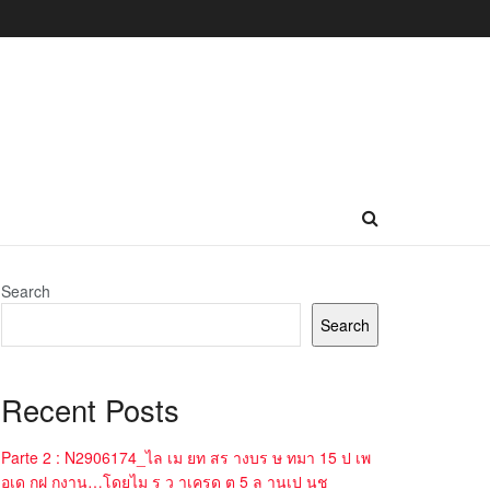
Search
Search
Recent Posts
Parte 2 : N2906174_ไล เม ยท สร างบร ษ ทมา 15 ป เพ
อเด กฝ กงาน…โดยไม ร ว าเครด ต 5 ล านเป นช