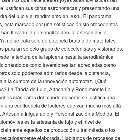
ue justifican sus cifras astronómicas y presentando una
dia del lujo y el rendimiento en 2025. El panorama
s, está marcado por una sofisticación sin precedentes.
 han llevado la personalización, la artesanía y la
Ya no se trata solo de potencia bruta o de materiales
 para un selecto grupo de coleccionistas y visionarios.
sde la textura de la tapicería hasta la aerodinámica
posicionándolos como inversiones tan apreciadas como
sotros solo podemos admirarlos desde la distancia,
a a la cumbre de la innovación automotriz. ¿Qué
os? La Triada de Lujo, Artesanía y Rendimiento La
oches más caros del mundo es cómo se justifica una
 en una confluencia de factores que van mucho más allá
 Artesanía Inigualable y Personalización a Medida: El
utomóviles es la artesanía de lujo y el nivel de
ialmente aquellos de producción ultralimitada o los
te meticulosamente elaborada. Hablamos de procesos de