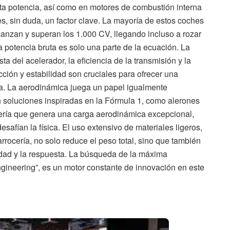
alta potencia, así como en motores de combustión interna
es, sin duda, un factor clave. La mayoría de estos coches
nzan y superan los 1.000 CV, llegando incluso a rozar
a potencia bruta es solo una parte de la ecuación. La
a del acelerador, la eficiencia de la transmisión y la
cción y estabilidad son cruciales para ofrecer una
a. La aerodinámica juega un papel igualmente
 soluciones inspiradas en la Fórmula 1, como alerones
cería que genera una carga aerodinámica excepcional,
afían la física. El uso extensivo de materiales ligeros,
rrocería, no solo reduce el peso total, sino que también
lidad y la respuesta. La búsqueda de la máxima
gineering”, es un motor constante de innovación en este