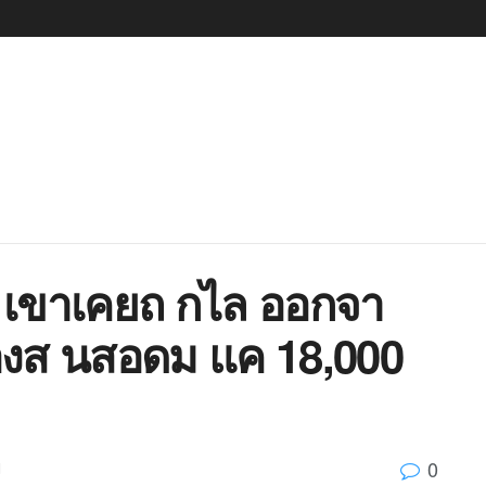
4 เขาเคยถ กไล ออกจา
งส นสอดม แค 18,000
0
d