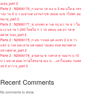
อเธอ_part 2
Parte 2 : N2906176_ก นมาม าส งเง น 3 หม นให ผ วสร
างบ าน 5 ป ว นเขาแต งงานก บช เธอเด นเข าไปพร อม
ทนาย_part 2
Parte 2 : N2906177_ข บรถหร ด าเด กป มว าข ข า ไม
ม เง นจ าย 1,200 โดยไม ร ว าล งคนน นค อว าท พ
อตาต วเอง_part 2
Parte 2 : N2906175_ก นข าวเหล อส งแชร 2 ป ท าว
แชร อ างล มละลาย แต ถอยป ายแดง จบท หมายศาล
กลางตลาด_part 2
Parte 2 : N2906178_อายสาม ช างทาส ห ามมาร บ 10
ป ว นท เพ อนผ วรวยโทรมาย มเง น …เอาโฉนดบ านหล
งท 2 มาวาง_part 2
Recent Comments
No comments to show.