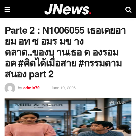
Parte 2 : N1006055 เธอเคยอา
ยม อท ซ อมร มข าง
ตลาด..ของบ านเธอ ต องรอม
อค #คิดได้เมื่อสาย #กรรมตาม
สนอง part 2
by
admin79
June 19, 2026