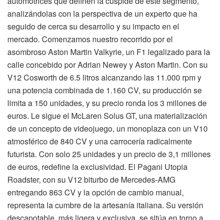
automotrices que definen la cúspide de este segmento,
analizándolas con la perspectiva de un experto que ha
seguido de cerca su desarrollo y su impacto en el
mercado. Comenzamos nuestro recorrido por el
asombroso Aston Martin Valkyrie, un F1 legalizado para la
calle concebido por Adrian Newey y Aston Martin. Con su
V12 Cosworth de 6.5 litros alcanzando las 11.000 rpm y
una potencia combinada de 1.160 CV, su producción se
limita a 150 unidades, y su precio ronda los 3 millones de
euros. Le sigue el McLaren Solus GT, una materialización
de un concepto de videojuego, un monoplaza con un V10
atmosférico de 840 CV y una carrocería radicalmente
futurista. Con solo 25 unidades y un precio de 3,1 millones
de euros, redefine la exclusividad. El Pagani Utopia
Roadster, con su V12 biturbo de Mercedes-AMG
entregando 863 CV y la opción de cambio manual,
representa la cumbre de la artesanía italiana. Su versión
descapotable, más ligera y exclusiva, se sitúa en torno a