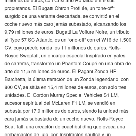
millones de euros, con Cristiano Ronaldo entre sus
propietarios. El Bugatti Chiron Profilée, un “one-off”
surgido de una variante descartada, se convirtió en el
coche nuevo más caro jamás subastado, alcanzando los
9,79 millones de euros. Bugatti La Voiture Noire, un tributo
al Type 57 SC Atlantic, es un “one-off” con el W16 de 1.500
CV, cuyo precio ronda los 11 millones de euros. Rolls-
Royce Sweptail, un encargo especial inspirado en yates
de carreras, transformó un Phantom Coupé en una obra de
arte de 11,5 millones de euros. El Pagani Zonda HP
Barchetta, la última iteración de un Zonda legendario, con
800 CV, se sitúa en 15,4 millones de euros, con solo tres
unidades. El Gordon Murray Special Vehicles S1 LM,
sucesor espiritual del McLaren F1 LM, se vendió en
subasta por 17,9 millones de euros, siendo la unidad más
cara jamás subastada de un coche nuevo. Rolls-Royce
Boat Tail, una creación de coachbuilding que evoca una
embarcación de lujo, con inspiración náutica y un