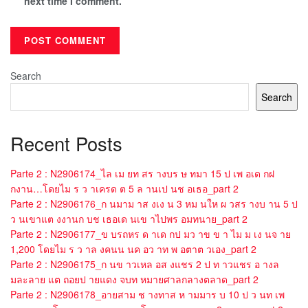
next time I comment.
Search
Search
Recent Posts
Parte 2 : N2906174_ไล เม ยท สร างบร ษ ทมา 15 ป เพ อเด กฝ
กงาน…โดยไม ร ว าเครด ต 5 ล านเป นช อเธอ_part 2
Parte 2 : N2906176_ก นมาม าส งเง น 3 หม นให ผ วสร างบ าน 5 ป
ว นเขาแต งงานก บช เธอเด นเข าไปพร อมทนาย_part 2
Parte 2 : N2906177_ข บรถหร ด าเด กป มว าข ข า ไม ม เง นจ าย
1,200 โดยไม ร ว าล งคนน นค อว าท พ อตาต วเอง_part 2
Parte 2 : N2906175_ก นข าวเหล อส งแชร 2 ป ท าวแชร อ างล
มละลาย แต ถอยป ายแดง จบท หมายศาลกลางตลาด_part 2
Parte 2 : N2906178_อายสาม ช างทาส ห ามมาร บ 10 ป ว นท เพ