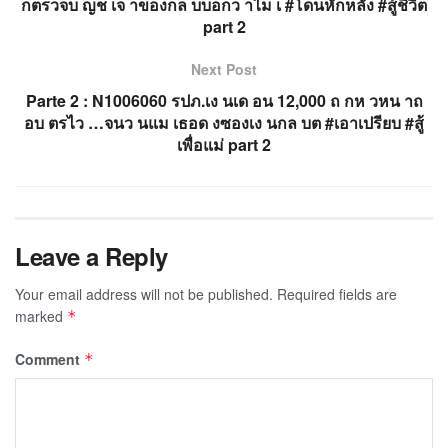
กตรวจบ ญช เจ าของกล บบอกว าไม เ #โดนหักหลัง #สู้ชีวิต
part 2
Next Post
Parte 2 : N1006060 รปภ.เง นเด อน 12,000 ถ กห วหน าถ
อบ ตรไว …จนว นแม เธอด งซองเง นกล บต #เอาเปรียบ #สู้
เพื่อแม่ part 2
Leave a Reply
Your email address will not be published.
Required fields are
marked
*
Comment
*