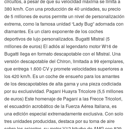
circuitos, a pesar de que su velocidad máxima se limita a
380 km/h. Con una producción de 40 unidades, su precio
de 5 millones de euros permite un nivel de personalización
extrema, como la famosa unidad “Lady Bug” adornada con
diamantes. Es un claro exponente de los coches
deportivos de lujo personalizados. Bugatti Mistral (5
millones de euros) El adiós al legendario motor W16 de
Bugatti llega en formato descapotable con el Mistral. Una
versión descapotable del Chiron, limitada a 99 ejemplares,
que entrega 1.600 CV y promete velocidades superiores a
los 420 km/h. Es un coche de ensueño para los amantes
de los descapotables de alta gama y una pieza codiciada
por su exclusividad. Pagani Huayra Tricolore (5,5 millones
de euros) Este homenaje de Pagani a las Frecce Tricolori,
el escuadrón acrobático de la Fuerza Aérea Italiana, es
una edición especial extremadamente exclusiva. Con solo
tres unidades producidas, destaca por su toma de aire
sobre los asientos, su motor V12 biturbo de AMG con 829