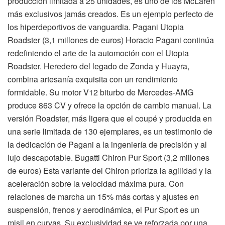
producción limitada a 25 unidades, es uno de los McLaren
más exclusivos jamás creados. Es un ejemplo perfecto de
los hiperdeportivos de vanguardia. Pagani Utopia
Roadster (3,1 millones de euros) Horacio Pagani continúa
redefiniendo el arte de la automoción con el Utopia
Roadster. Heredero del legado de Zonda y Huayra,
combina artesanía exquisita con un rendimiento
formidable. Su motor V12 biturbo de Mercedes-AMG
produce 863 CV y ofrece la opción de cambio manual. La
versión Roadster, más ligera que el coupé y producida en
una serie limitada de 130 ejemplares, es un testimonio de
la dedicación de Pagani a la ingeniería de precisión y al
lujo descapotable. Bugatti Chiron Pur Sport (3,2 millones
de euros) Esta variante del Chiron prioriza la agilidad y la
aceleración sobre la velocidad máxima pura. Con
relaciones de marcha un 15% más cortas y ajustes en
suspensión, frenos y aerodinámica, el Pur Sport es un
misil en curvas. Su exclusividad se ve reforzada por una