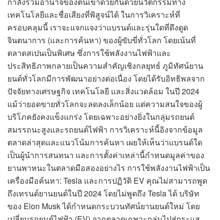
กำลังรวมอำนาจของตนเข้าด้วยกันด้วยนวัตกรรมทาง
เทคโนโลยีและชื่อเสียงที่พิสูจน์ได้ ในการวิเคราะห์ที่
ครอบคลุมนี้ เราจะแจกแจงว่าแบรนด์และรุ่นใดที่ดึงดูด
จินตนาการ (และการค้นหา) ของผู้ขับขี่ทั่วโลก โดยเน้นที่
ตลาดสเปนเป็นพิเศษ ซึ่งการใช้พลังงานไฟฟ้าและ
ประสิทธิภาพกลายเป็นความสำคัญเชิงกลยุทธ์ ภูมิทัศน์ยาน
ยนต์ทั่วโลกมีการพัฒนาอย่างต่อเนื่อง โดยได้รับอิทธิพลจาก
ปัจจัยทางเศรษฐกิจ เทคโนโลยี และสิ่งแวดล้อม ในปี 2024
แม้ว่ายอดขายทั่วโลกจะลดลงเล็กน้อย แต่ความสนใจของผู้
บริโภคยังคงแข็งแกร่ง โดยเฉพาะอย่างยิ่งในกลุ่มรถยนต์
สมรรถนะสูงและรถยนต์ไฟฟ้า การวิเคราะห์นี้อิงจากข้อมูล
ตลาดล่าสุดและแนวโน้มการค้นหา เผยให้เห็นว่าแบรนด์ใด
เป็นผู้นำการสนทนา และการตั้งค่าเหล่านี้กำหนดมูลค่าของ
ยานพาหนะในตลาดมือสองอย่างไร การใช้พลังงานไฟฟ้าเป็น
เครื่องมือค้นหา: Tesla และการปฏิวัติ EV คุณไม่สามารถพูด
ถึงเทรนด์ยานยนต์ในปี 2024 โดยไม่พูดถึง Tesla ได้ บริษัท
ของ Elon Musk ได้กำหนดกระบวนทัศน์ยานยนต์ใหม่ โดย
เปลี่ยนรถยนต์ไฟฟ้า (EV) จากตลาดเฉพาะกลุ่มไปสู่กระแส