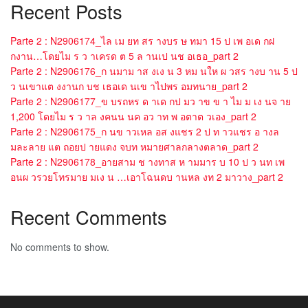
Recent Posts
Parte 2 : N2906174_ไล เม ยท สร างบร ษ ทมา 15 ป เพ อเด กฝ
กงาน…โดยไม ร ว าเครด ต 5 ล านเป นช อเธอ_part 2
Parte 2 : N2906176_ก นมาม าส งเง น 3 หม นให ผ วสร างบ าน 5 ป
ว นเขาแต งงานก บช เธอเด นเข าไปพร อมทนาย_part 2
Parte 2 : N2906177_ข บรถหร ด าเด กป มว าข ข า ไม ม เง นจ าย
1,200 โดยไม ร ว าล งคนน นค อว าท พ อตาต วเอง_part 2
Parte 2 : N2906175_ก นข าวเหล อส งแชร 2 ป ท าวแชร อ างล
มละลาย แต ถอยป ายแดง จบท หมายศาลกลางตลาด_part 2
Parte 2 : N2906178_อายสาม ช างทาส ห ามมาร บ 10 ป ว นท เพ
อนผ วรวยโทรมาย มเง น …เอาโฉนดบ านหล งท 2 มาวาง_part 2
Recent Comments
No comments to show.