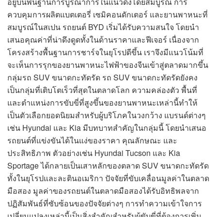
อยู่บนพื้นฐานการบูรณาการในแนวดิ่งโดยสมบูรณ์ การ
ควบคุมการผลิตแบตเตอรี่ เซมิคอนดักเตอร์ และยานพาหนะที่
สมบูรณ์ในสเปน รถยนต์ BYD เริ่มได้รับความสนใจ โดยนำ
เสนอคุณค่าที่น่าดึงดูดทั้งในด้านราคาและฟีเจอร์ เนื่องจาก
โครงสร้างพื้นฐานการชาร์จในยุโรปดีขึ้น เราจึงมีแนวโน้มที่
จะเห็นการรุกของยานพาหนะไฟฟ้าของจีนเข้าสู่ตลาดมากขึ้น
กลุ่มรถ SUV ขนาดกะทัดรัด รถ SUV ขนาดกะทัดรัดยังคง
เป็นกลุ่มที่เติบโตเร็วที่สุดในตลาดโลก ความคล่องตัว พื้นที่
และตำแหน่งการขับขี่ที่สูงขึ้นของยานพาหนะเหล่านี้ทำให้
เป็นตัวเลือกยอดนิยมสำหรับผู้บริโภคในวงกว้าง แบรนด์ต่างๆ
เช่น Hyundai และ Kia มีบทบาทสำคัญในกลุ่มนี้ โดยนำเสนอ
รถยนต์ที่แข่งขันได้ในแง่ของราคา คุณลักษณะ และ
ประสิทธิภาพ ตัวอย่างเช่น Hyundai Tucson และ Kia
Sportage ได้กลายเป็นเสาหลักของตลาด SUV ขนาดกะทัดรัด
ทั้งในยุโรปและละตินอเมริกา ปัจจัยที่ขับเคลื่อนมูลค่าในตลาด
มือสอง มูลค่าของรถยนต์ในตลาดมือสองได้รับอิทธิพลจาก
ปฏิสัมพันธ์ที่ซับซ้อนของปัจจัยต่างๆ การทำความเข้าใจการ
เปลี่ยนแปลงเหล่านี้เป็นสิ่งสำคัญสำหรับผู้ขับขี่ที่ต้องการเพิ่ม