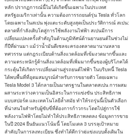
หลัก ปรากฏการณ์นี้ไม่ได้เกิดขึ้นเฉพาะในประเทศ
สหรัฐอเมริกาเท่านั้น ความต้องการรถยนต์รุ่น Tesla ทั่วโลก
โดยเฉพาะในสเปน พุ่งแตะระดับสูงสุดเป็นประวัติการณ์ สเปน:
ตลาดที่กำลังเติบโตสู่การใช้พลังงานไฟฟ้า สเปนมีการ
เปลี่ยนแปลงครั้งสำคัญในด้านภูมิทัศน์ด้านยานยนต์ในช่วงไม่
กี่ปีที่ผ่านมา แม้ว่าน้ำมันดีเซลจะครองตลาดมานานหลาย
ทศวรรษ แต่กฎระเบียบด้านสิ่งแวดล้อมที่เข้มงวดมากขึ้นและ
ความตระหนักรู้ด้านสิ่งแวดล้อมที่เพิ่มมากขึ้นของผู้บริโภคได้
กระตุ้นให้เกิดการเปลี่ยนผ่านสู่รถยนต์ไฟฟ้า ในบริบทนี้ Tesla
ได้พบพื้นที่ที่อุดมสมบูรณ์สำหรับการขยายตัว โดยเฉพาะ
Tesla Model 3 ได้กลายเป็นมาตรฐานในตลาดสเปน การผสม
ผสานระหว่างความเป็นอิสระในการแข่งขัน ประสิทธิภาพ
แบบสปอร์ต และเทคโนโลยีล้ำสมัย ทำให้รถรุ่นนี้เป็นตัวเลือก
ที่น่าสนใจสำหรับผู้ขับขี่ที่ต้องการก้าวกระโดดไปสู่การใช้
พลังงานไฟฟ้าโดยไม่ทำให้ประสิทธิภาพลดลง ข้อมูลการขาย
ในปี 2024 ยืนยันแนวโน้มนี้ โดยโมเดล 3 บรรลุเป้าหมาย
สำคัญในการลงทะเบียน ซึ่งทำได้ดีกว่าคู่แข่งแบบดั้งเดิมใน