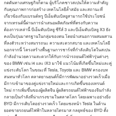
กดดันทางเศรษฐกิจก็ตาม ผู้บริโภคชาวสเปนให้ความสำคัญ
กับคุณภาพการก่อสร้าง เทคโนโลยีล้ำสมัย และสถานะที่
เกี่ยวข้องกับแบรนด์หรู บีเอ็มดับเบิลยูสามารถใช้ประโยชน์
จากเทรนด์นี้ผ่านการนำเสนอผลิตภัณฑ์ที่ตรงกับความ
ต้องการเหล่านี้ บีเอ็มดับเบิลยู ซีรีส์ 3 และบีเอ็มดับเบิลยู X3 ยัง
คงเป็นรุ่นมาตรฐานในกลุ่มของตน โดยนำเสนอการผสมผสาน
ที่ลงตัวระหว่างสมรรถนะ ความสะดวกสบาย และเทคโนโลยี
นอกจากนี้ โครงสร้างพื้นฐานการชาร์จที่กำลังเติบโตในสเปน
กำลังอำนวยความสะดวกให้กับการนำรถยนต์ไฟฟ้ารุ่นต่างๆ
ของ BMW เช่น i4 และ iX3 มาใช้ แนวโน้มที่เกิดขึ้นใหม่และคู่
แข่งระดับโลก ในขณะที่ Tesla, Toyota และ BMW ครองบท
สนทนาทั่วโลก ตลาดยานยนต์ก็มีการพัฒนาอย่างรวดเร็วเมื่อ
มีการเข้ามาของคู่แข่งรายใหม่และการเกิดขึ้นของเทรนด์
ใหม่ การเพิ่มขึ้นของผู้ผลิตจีน ผู้ผลิตรถยนต์ไฟฟ้าของจีนกำลัง
กลายเป็นกำลังที่น่าเกรงขามในตลาดโลก โดยเฉพาะอย่างยิ่ง
BYD มีการเติบโตอย่างรวดเร็ว โดยแซงหน้า Tesla ในด้าน
ยอดขายรถยนต์ไฟฟ้าในหลายไตรมาส กลยุทธ์ของ BYD ตั้ง