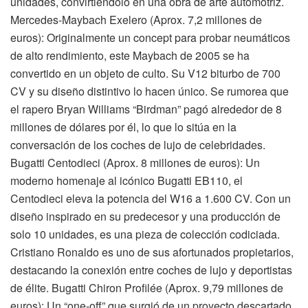
unidades, convirtiéndolo en una obra de arte automotriz.
Mercedes-Maybach Exelero (Aprox. 7,2 millones de
euros): Originalmente un concept para probar neumáticos
de alto rendimiento, este Maybach de 2005 se ha
convertido en un objeto de culto. Su V12 biturbo de 700
CV y su diseño distintivo lo hacen único. Se rumorea que
el rapero Bryan Williams “Birdman” pagó alrededor de 8
millones de dólares por él, lo que lo sitúa en la
conversación de los coches de lujo de celebridades.
Bugatti Centodieci (Aprox. 8 millones de euros): Un
moderno homenaje al icónico Bugatti EB110, el
Centodieci eleva la potencia del W16 a 1.600 CV. Con un
diseño inspirado en su predecesor y una producción de
solo 10 unidades, es una pieza de colección codiciada.
Cristiano Ronaldo es uno de sus afortunados propietarios,
destacando la conexión entre coches de lujo y deportistas
de élite. Bugatti Chiron Profilée (Aprox. 9,79 millones de
euros): Un “one-off” que surgió de un proyecto descartado,