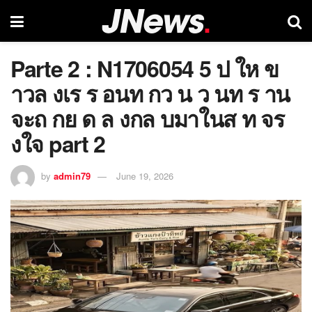
Parte 2 : N1706054 5 ป ให ข
าวล งเร ร อนท กว น ว นท ร าน
จะถ กย ด ล งกล บมาในส ท จร
งใจ part 2
by
admin79
June 19, 2026