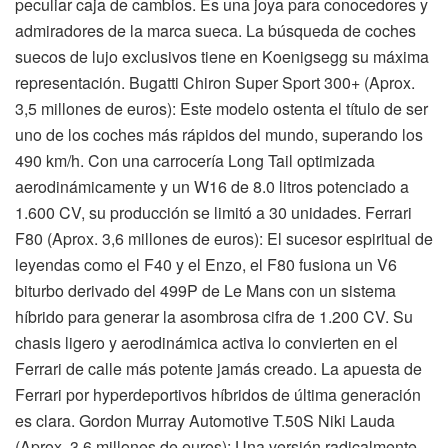
peculiar caja de cambios. Es una joya para conocedores y
admiradores de la marca sueca. La búsqueda de coches
suecos de lujo exclusivos tiene en Koenigsegg su máxima
representación. Bugatti Chiron Super Sport 300+ (Aprox.
3,5 millones de euros): Este modelo ostenta el título de ser
uno de los coches más rápidos del mundo, superando los
490 km/h. Con una carrocería Long Tail optimizada
aerodinámicamente y un W16 de 8.0 litros potenciado a
1.600 CV, su producción se limitó a 30 unidades. Ferrari
F80 (Aprox. 3,6 millones de euros): El sucesor espiritual de
leyendas como el F40 y el Enzo, el F80 fusiona un V6
biturbo derivado del 499P de Le Mans con un sistema
híbrido para generar la asombrosa cifra de 1.200 CV. Su
chasis ligero y aerodinámica activa lo convierten en el
Ferrari de calle más potente jamás creado. La apuesta de
Ferrari por hyperdeportivos híbridos de última generación
es clara. Gordon Murray Automotive T.50S Niki Lauda
(Aprox. 3,6 millones de euros): Una versión radicalmente