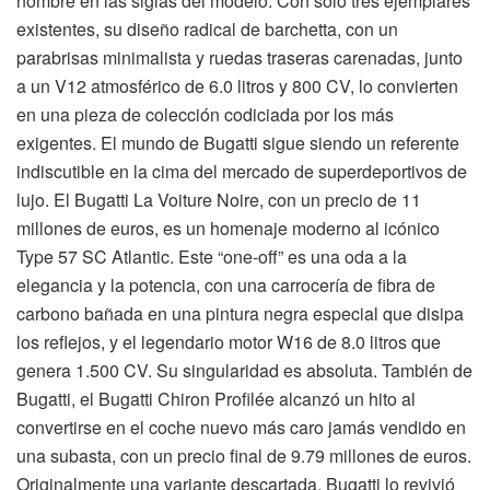
nombre en las siglas del modelo. Con solo tres ejemplares
existentes, su diseño radical de barchetta, con un
parabrisas minimalista y ruedas traseras carenadas, junto
a un V12 atmosférico de 6.0 litros y 800 CV, lo convierten
en una pieza de colección codiciada por los más
exigentes. El mundo de Bugatti sigue siendo un referente
indiscutible en la cima del mercado de superdeportivos de
lujo. El Bugatti La Voiture Noire, con un precio de 11
millones de euros, es un homenaje moderno al icónico
Type 57 SC Atlantic. Este “one-off” es una oda a la
elegancia y la potencia, con una carrocería de fibra de
carbono bañada en una pintura negra especial que disipa
los reflejos, y el legendario motor W16 de 8.0 litros que
genera 1.500 CV. Su singularidad es absoluta. También de
Bugatti, el Bugatti Chiron Profilée alcanzó un hito al
convertirse en el coche nuevo más caro jamás vendido en
una subasta, con un precio final de 9.79 millones de euros.
Originalmente una variante descartada, Bugatti lo revivió