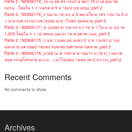
Parte 2 : N2906174_ไล เม ยท สร างบร ษ ทมา 15 ป เพ อเด กฝ
กงาน…โดยไม ร ว าเครด ต 5 ล านเป นช อเธอ_part 2
Parte 2 : N2906176_ก นมาม าส งเง น 3 หม นให ผ วสร างบ าน 5 ป
ว นเขาแต งงานก บช เธอเด นเข าไปพร อมทนาย_part 2
Parte 2 : N2906177_ข บรถหร ด าเด กป มว าข ข า ไม ม เง นจ าย
1,200 โดยไม ร ว าล งคนน นค อว าท พ อตาต วเอง_part 2
Parte 2 : N2906175_ก นข าวเหล อส งแชร 2 ป ท าวแชร อ างล
มละลาย แต ถอยป ายแดง จบท หมายศาลกลางตลาด_part 2
Parte 2 : N2906178_อายสาม ช างทาส ห ามมาร บ 10 ป ว นท เพ
อนผ วรวยโทรมาย มเง น …เอาโฉนดบ านหล งท 2 มาวาง_part 2
Recent Comments
No comments to show.
Archives