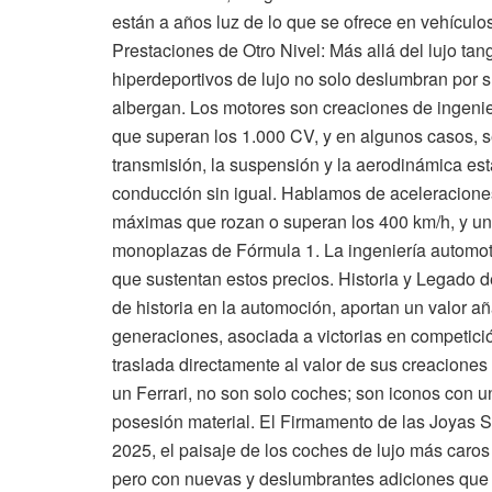
están a años luz de lo que se ofrece en vehícul
Prestaciones de Otro Nivel: Más allá del lujo tan
hiperdeportivos de lujo no solo deslumbran por su
albergan. Los motores son creaciones de ingenie
que superan los 1.000 CV, y en algunos casos, s
transmisión, la suspensión y la aerodinámica est
conducción sin igual. Hablamos de aceleracion
máximas que rozan o superan los 400 km/h, y una
monoplazas de Fórmula 1. La ingeniería automotri
que sustentan estos precios. Historia y Legado 
de historia en la automoción, aportan un valor añ
generaciones, asociada a victorias en competici
traslada directamente al valor de sus creacione
un Ferrari, no son solo coches; son iconos con u
posesión material. El Firmamento de las Joyas 
2025, el paisaje de los coches de lujo más car
pero con nuevas y deslumbrantes adiciones que r