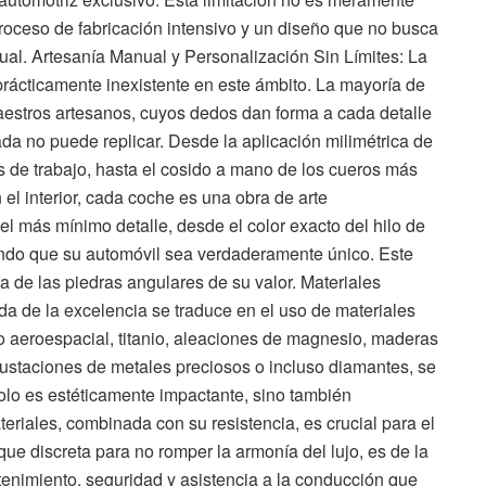
 proceso de fabricación intensivo y un diseño que no busca
dual. Artesanía Manual y Personalización Sin Límites: La
prácticamente inexistente en este ámbito. La mayoría de
stros artesanos, cuyos dedos dan forma a cada detalle
a no puede replicar. Desde la aplicación milimétrica de
s de trabajo, hasta el cosido a mano de los cueros más
el interior, cada coche es una obra de arte
el más mínimo detalle, desde el color exacto del hilo de
ndo que su automóvil sea verdaderamente único. Este
a de las piedras angulares de su valor. Materiales
a de la excelencia se traduce en el uso de materiales
do aeroespacial, titanio, aleaciones de magnesio, maderas
rustaciones de metales preciosos o incluso diamantes, se
 solo es estéticamente impactante, sino también
eriales, combinada con su resistencia, es crucial para el
ue discreta para no romper la armonía del lujo, es de la
enimiento, seguridad y asistencia a la conducción que