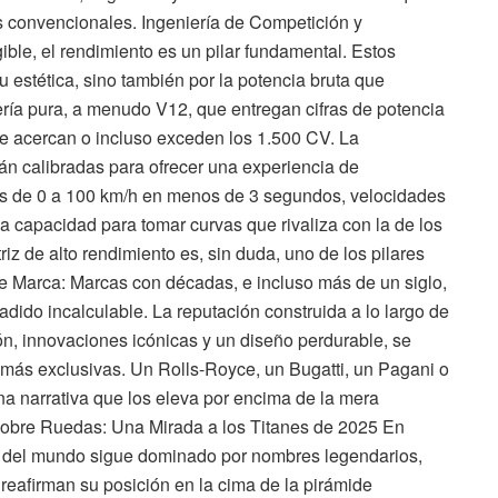
os convencionales. Ingeniería de Competición y
gible, el rendimiento es un pilar fundamental. Estos
 estética, sino también por la potencia bruta que
ría pura, a menudo V12, que entregan cifras de potencia
e acercan o incluso exceden los 1.500 CV. La
án calibradas para ofrecer una experiencia de
es de 0 a 100 km/h en menos de 3 segundos, velocidades
 capacidad para tomar curvas que rivaliza con la de los
z de alto rendimiento es, sin duda, uno de los pilares
de Marca: Marcas con décadas, e incluso más de un siglo,
adido incalculable. La reputación construida a lo largo de
ón, innovaciones icónicas y un diseño perdurable, se
s más exclusivas. Un Rolls-Royce, un Bugatti, un Pagani o
na narrativa que los eleva por encima de la mera
Sobre Ruedas: Una Mirada a los Titanes de 2025 En
os del mundo sigue dominado por nombres legendarios,
eafirman su posición en la cima de la pirámide