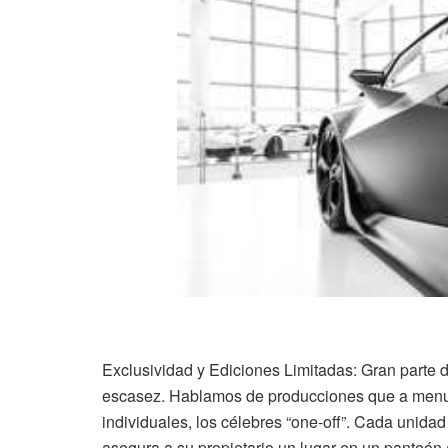
Exclusividad y Ediciones Limitadas: Gran parte de
escasez. Hablamos de producciones que a menud
individuales, los célebres “one-off”. Cada unida
asegura a su propietario un lugar en un panteón 