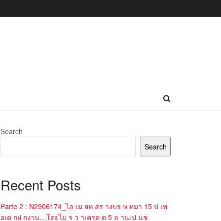
Search
Search
Recent Posts
Parte 2 : N2906174_ไล เม ยท สร างบร ษ ทมา 15 ป เพ
อเด กฝ กงาน…โดยไม ร ว าเครด ต 5 ล านเป นช