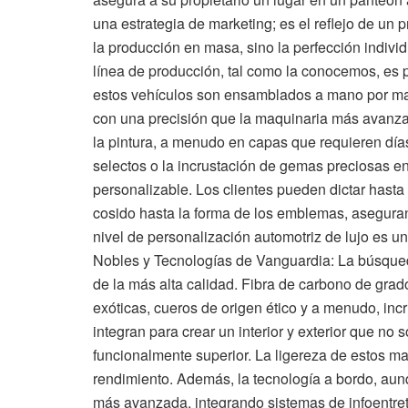
una estrategia de marketing; es el reflejo de un
la producción en masa, sino la perfección indivi
línea de producción, tal como la conocemos, es 
estos vehículos son ensamblados a mano por mae
con una precisión que la maquinaria más avanzad
la pintura, a menudo en capas que requieren día
selectos o la incrustación de gemas preciosas en 
personalizable. Los clientes pueden dictar hasta 
cosido hasta la forma de los emblemas, asegura
nivel de personalización automotriz de lujo es un
Nobles y Tecnologías de Vanguardia: La búsqued
de la más alta calidad. Fibra de carbono de gra
exóticas, cueros de origen ético y a menudo, inc
integran para crear un interior y exterior que no
funcionalmente superior. La ligereza de estos mat
rendimiento. Además, la tecnología a bordo, aunq
más avanzada, integrando sistemas de infoentret