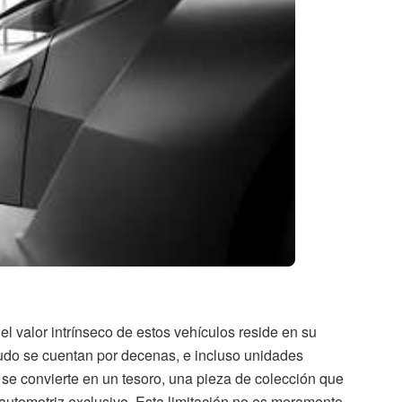
l valor intrínseco de estos vehículos reside en su
o se cuentan por decenas, e incluso unidades
d se convierte en un tesoro, una pieza de colección que
automotriz exclusivo. Esta limitación no es meramente