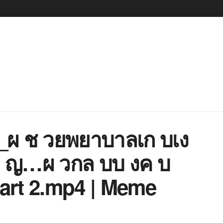
2_ผ ช วยพยาบาลเก บเง
 ญ…ผ วกล บบ งค บ
rt 2.mp4 | Meme