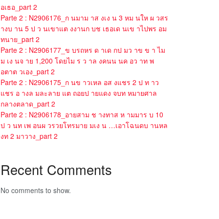
อเธอ_part 2
Parte 2 : N2906176_ก นมาม าส งเง น 3 หม นให ผ วสร
างบ าน 5 ป ว นเขาแต งงานก บช เธอเด นเข าไปพร อม
ทนาย_part 2
Parte 2 : N2906177_ข บรถหร ด าเด กป มว าข ข า ไม
ม เง นจ าย 1,200 โดยไม ร ว าล งคนน นค อว าท พ
อตาต วเอง_part 2
Parte 2 : N2906175_ก นข าวเหล อส งแชร 2 ป ท าว
แชร อ างล มละลาย แต ถอยป ายแดง จบท หมายศาล
กลางตลาด_part 2
Parte 2 : N2906178_อายสาม ช างทาส ห ามมาร บ 10
ป ว นท เพ อนผ วรวยโทรมาย มเง น …เอาโฉนดบ านหล
งท 2 มาวาง_part 2
Recent Comments
No comments to show.