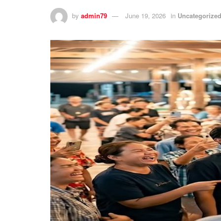
by
admin79
June 19, 2026
in
Uncategorize