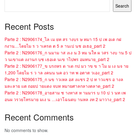
Search
Recent Posts
Parte 2 : N2906174_ไล เม ยท สร างบร ษ ทมา 15 ป เพ อเด กฝ
กงาน…โดยไม ร ว าเครด ต 5 ล านเป นช อเธอ_part 2
Parte 2 : N2906176_ก นมาม าส งเง น 3 หม นให ผ วสร างบ าน 5 ป
ว นเขาแต งงานก บช เธอเด นเข าไปพร อมทนาย_part 2
Parte 2 : N2906177_ข บรถหร ด าเด กป มว าข ข า ไม ม เง นจ าย
1,200 โดยไม ร ว าล งคนน นค อว าท พ อตาต วเอง_part 2
Parte 2 : N2906175_ก นข าวเหล อส งแชร 2 ป ท าวแชร อ างล
มละลาย แต ถอยป ายแดง จบท หมายศาลกลางตลาด_part 2
Parte 2 : N2906178_อายสาม ช างทาส ห ามมาร บ 10 ป ว นท เพ
อนผ วรวยโทรมาย มเง น …เอาโฉนดบ านหล งท 2 มาวาง_part 2
Recent Comments
No comments to show.