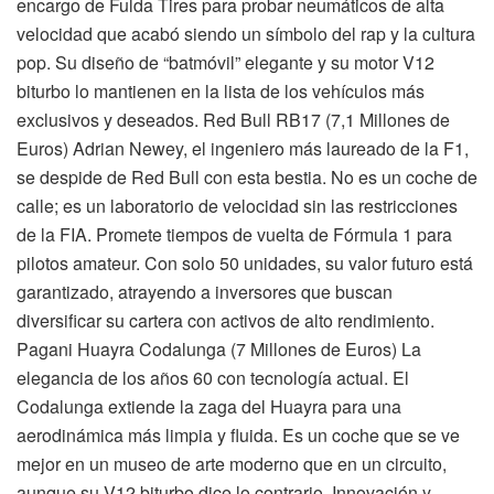
encargo de Fulda Tires para probar neumáticos de alta
velocidad que acabó siendo un símbolo del rap y la cultura
pop. Su diseño de “batmóvil” elegante y su motor V12
biturbo lo mantienen en la lista de los vehículos más
exclusivos y deseados. Red Bull RB17 (7,1 Millones de
Euros) Adrian Newey, el ingeniero más laureado de la F1,
se despide de Red Bull con esta bestia. No es un coche de
calle; es un laboratorio de velocidad sin las restricciones
de la FIA. Promete tiempos de vuelta de Fórmula 1 para
pilotos amateur. Con solo 50 unidades, su valor futuro está
garantizado, atrayendo a inversores que buscan
diversificar su cartera con activos de alto rendimiento.
Pagani Huayra Codalunga (7 Millones de Euros) La
elegancia de los años 60 con tecnología actual. El
Codalunga extiende la zaga del Huayra para una
aerodinámica más limpia y fluida. Es un coche que se ve
mejor en un museo de arte moderno que en un circuito,
aunque su V12 biturbo dice lo contrario. Innovación y