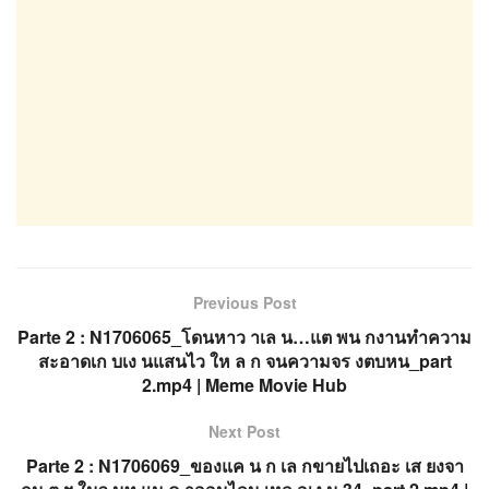
Previous Post
Parte 2 : N1706065_โดนหาว าเล น…แต พน กงานทำความ
สะอาดเก บเง นแสนไว ให ล ก จนความจร งตบหน_part
2.mp4 | Meme Movie Hub
Next Post
Parte 2 : N1706069_ของแค น ก เล กขายไปเถอะ เส ยงจา