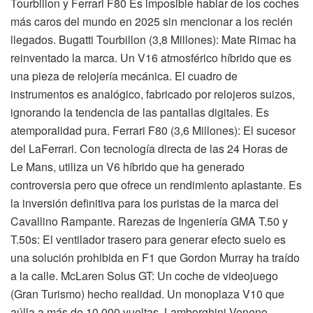
Tourbillon y Ferrari F80 Es imposible hablar de los coches
más caros del mundo en 2025 sin mencionar a los recién
llegados. Bugatti Tourbillon (3,8 Millones): Mate Rimac ha
reinventado la marca. Un V16 atmosférico híbrido que es
una pieza de relojería mecánica. El cuadro de
instrumentos es analógico, fabricado por relojeros suizos,
ignorando la tendencia de las pantallas digitales. Es
atemporalidad pura. Ferrari F80 (3,6 Millones): El sucesor
del LaFerrari. Con tecnología directa de las 24 Horas de
Le Mans, utiliza un V6 híbrido que ha generado
controversia pero que ofrece un rendimiento aplastante. Es
la inversión definitiva para los puristas de la marca del
Cavallino Rampante. Rarezas de Ingeniería GMA T.50 y
T.50s: El ventilador trasero para generar efecto suelo es
una solución prohibida en F1 que Gordon Murray ha traído
a la calle. McLaren Solus GT: Un coche de videojuego
(Gran Turismo) hecho realidad. Un monoplaza V10 que
aúlla a más de 10.000 vueltas. Lamborghini Veneno