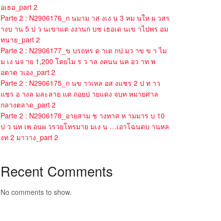
อเธอ_part 2
Parte 2 : N2906176_ก นมาม าส งเง น 3 หม นให ผ วสร
างบ าน 5 ป ว นเขาแต งงานก บช เธอเด นเข าไปพร อม
ทนาย_part 2
Parte 2 : N2906177_ข บรถหร ด าเด กป มว าข ข า ไม
ม เง นจ าย 1,200 โดยไม ร ว าล งคนน นค อว าท พ
อตาต วเอง_part 2
Parte 2 : N2906175_ก นข าวเหล อส งแชร 2 ป ท าว
แชร อ างล มละลาย แต ถอยป ายแดง จบท หมายศาล
กลางตลาด_part 2
Parte 2 : N2906178_อายสาม ช างทาส ห ามมาร บ 10
ป ว นท เพ อนผ วรวยโทรมาย มเง น …เอาโฉนดบ านหล
งท 2 มาวาง_part 2
Recent Comments
No comments to show.