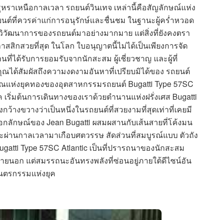
หราเหนือกาลเวลา รถยนต์วินเทจ เหล่านี้คือสัญลักษณ์แห่ง
ที่ควรค่าแก่การอนุรักษ์และชื่นชม ในฐานะผู้คร่ำหวอด
วิวัฒนาการของรถยนต์มาอย่างมากมาย แต่สิ่งที่ยังคงตรา
สิกสวยที่สุด ในโลก ใบอนุญาตนี้ไม่ได้เป็นเพียงการจัด
่ได้รับการยอมรับจากนักสะสม ผู้เชี่ยวชาญ และผู้ที่
ณได้สัมผัสถึงความงดงามอันหาที่เปรียบมิได้ของ รถยนต์
าณแห่งยุคทองของอุตสาหกรรมรถยนต์ Bugatti Type 57SC
 เริ่มต้นการเดินทางของเราด้วยตำนานแห่งฝรั่งเศส Bugatti
งกว้างขวางว่าเป็นหนึ่งในรถยนต์ที่สวยงามที่สุดเท่าที่เคยมี
ลักษณ์ของ Jean Bugatti ผสมผสานกับเส้นสายที่โค้งมน
้จะผ่านกาลเวลามาเกือบศตวรรษ สัดส่วนที่สมบูรณ์แบบ ตัวถัง
ugatti Type 57SC Atlantic เป็นที่ปรารถนาของนักสะสม
ภายนอก แต่สมรรถนะอันทรงพลังที่ซ่อนอยู่ภายใต้ดีไซน์อัน
ยนตรกรรมแห่งยุค