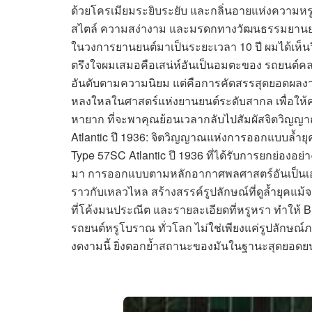
ด้วยโครเมียมระยิบระยับ และกลิ่นอายแห่งความหรู
สไตล์ ความสง่างาม และมรดกทางวัฒนธรรมยานยนต์
ในวงการยานยนต์มาเป็นระยะเวลา 10 ปี ผมได้เห็น
ตรึงใจผมเสมอคือเสน่ห์อันเป็นอมตะของ รถยนต์คลาส
อันดับตามความนิยม แต่คือการคัดสรรสุดยอดผลงานที
หลงใหลในศาสตร์แห่งยานยนต์ระดับสากล เพื่อให้คุ
หายาก ที่จะพาคุณย้อนเวลากลับไปสัมผัสจิตวิญญ
Atlantic ปี 1936: จิตวิญญาณแห่งการออกแบบล้ำยุค
Type 57SC Atlantic ปี 1936 ที่ได้รับการยกย่องอย่า
มา การออกแบบตามหลักอากาศพลศาสตร์อันเป็นเอก
ราวกับเหลวไหล สร้างสรรค์รูปลักษณ์ที่ดูล้ำยุคแม
ที่โค้งมนประณีต และรายละเอียดที่หรูหรา ทำให้ B
รถยนต์หรูโบราณ ทั่วโลก ไม่ใช่เพียงแค่รูปลักษณ์
งดงามนี้ ยิ่งตอกย้ำสถานะของมันในฐานะสุดยอด