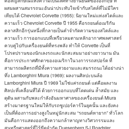
คือสัญลักษณ์แห่งความเป็นเลิศทางยานยนต์ของอังกฤษ ที่
ผสมผสานสมรรถนะอันน่าประทับใจเข้ากับสไตล์ที่ไม่มีใคร
เทียบได้ Chevrolet Corvette (1955): นิยามใหม่แห่งสไตล์และ
ความเร็ว Chevrolet Corvette ปี 1955 คือรถยนต์อเมริกัน
คลาสสิกอีกรุ่นหนึ่งที่กลายเป็นคำจำกัดความของสไตล์และ
ความเร็ว การออกแบบที่เพรียวลมตามหลักอากาศพลศาสตร์
ควบคู่ไปกับเครื่องยนต์ที่ทรงพลัง ทำให้ Corvette เป็นที่
โปรดปรานของนักเลงรถและนักสะสมมาอย่างยาวนาน มัน
คือการประกาศศักดาของอเมริกาในวงการรถสปอร์ต ที่
สามารถผลิตรถที่มีทั้งความสวยงามและสมรรถนะได้อย่างน่า
ทึ่ง Lamborghini Miura (1969): ผลงานศิลปะบนล้อ
Lamborghini Miura ปี 1969 ไม่ใช่แค่รถยนต์ แต่คือผลงาน
ศิลปะที่เคลื่อนที่ได้ ด้วยการออกแบบที่โดดเด่น ล้ำสมัย และ
ดุดัน ผสานกับพละกำลังอันมหาศาลของเครื่องยนต์ Miura
สร้างมาตรฐานใหม่ให้กับรถซูเปอร์คาร์ในยุคนั้น และยังคง
เป็นที่ต้องการอย่างสูงในหมู่นักสะสม “รถยนต์หายาก” ทั่วโลก
มันคือการแสดงออกถึงความกล้าหาญทางวิศวกรรมและ
สุนทรียศาสตร์ที่ไร้ขีดจำกัด Duesenberg SJ Roadster