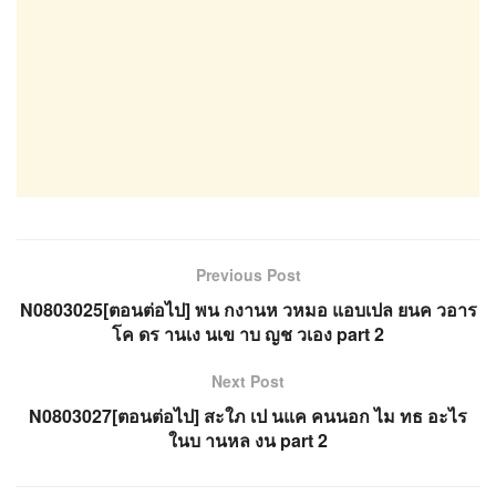
Previous Post
N0803025[ตอนต่อไป] พน กงานห วหมอ แอบเปล ยนค วอาร
โค ดร านเง นเข าบ ญช วเอง part 2
Next Post
N0803027[ตอนต่อไป] สะใภ เป นแค คนนอก ไม ทธ อะไร
ในบ านหล งน part 2