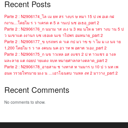
Recent Posts
Parte 2 : N2906174_ไล เม ยท สร างบร ษ ทมา 15 ป เพ อเด กฝ
กงาน…โดยไม ร ว าเครด ต 5 ล านเป นช อเธอ_part 2
Parte 2 : N2906176_ก นมาม าส งเง น 3 หม นให ผ วสร างบ าน 5 ป
ว นเขาแต งงานก บช เธอเด นเข าไปพร อมทนาย_part 2
Parte 2 : N2906177_ข บรถหร ด าเด กป มว าข ข า ไม ม เง นจ าย
1,200 โดยไม ร ว าล งคนน นค อว าท พ อตาต วเอง_part 2
Parte 2 : N2906175_ก นข าวเหล อส งแชร 2 ป ท าวแชร อ างล
มละลาย แต ถอยป ายแดง จบท หมายศาลกลางตลาด_part 2
Parte 2 : N2906178_อายสาม ช างทาส ห ามมาร บ 10 ป ว นท เพ
อนผ วรวยโทรมาย มเง น …เอาโฉนดบ านหล งท 2 มาวาง_part 2
Recent Comments
No comments to show.