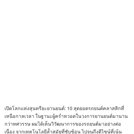
เปิดโลกแห่งสุนทรียะยานยนต์: 10 สุดยอดรถยนต์คลาสสิกที่
เหนือกาลเวลา ในฐานะผู้คร่ำหวอดในวงการยานยนต์มานาน
กว่าทศวรรษ ผมได้เห็นวิวัฒนาการของรถยนต์มาอย่างต่อ
เนื่อง จากเทคโนโลยีล้ำสมัยที่ซับซ้อน ไปจนถึงดีไซน์ที่เน้น