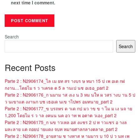
next time I comment.
Search
Search
Recent Posts
Parte 2 : N2906174_ไล เม ยท สร างบร ษ ทมา 15 ป เพ อเด กฝ
กงาน…โดยไม ร ว าเครด ต 5 ล านเป นช อเธอ_part 2
Parte 2 : N2906176_ก นมาม าส งเง น 3 หม นให ผ วสร างบ าน 5 ป
ว นเขาแต งงานก บช เธอเด นเข าไปพร อมทนาย_part 2
Parte 2 : N2906177_ข บรถหร ด าเด กป มว าข ข า ไม ม เง นจ าย
1,200 โดยไม ร ว าล งคนน นค อว าท พ อตาต วเอง_part 2
Parte 2 : N2906175_ก นข าวเหล อส งแชร 2 ป ท าวแชร อ างล
มละลาย แต ถอยป ายแดง จบท หมายศาลกลางตลาด_part 2
Parte 2 : N2906178_อายสาม ช างทาส ห ามมาร บ 10 ป ว นท เพ