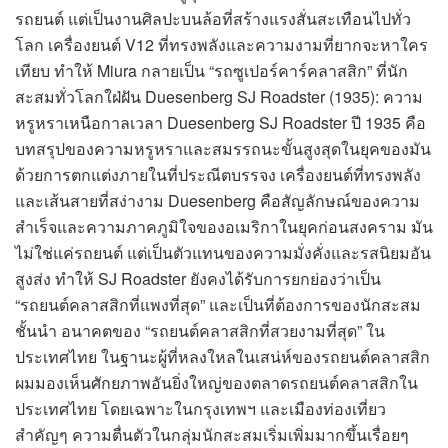
รถยนต์ แต่เป็นงานศิลปะบนล้อที่สร้างแรงสั่นสะเทือนไปทั่ว
โลก เครื่องยนต์ V12 ที่ทรงพลังและความงามที่ยากจะหาใคร
เทียบ ทำให้ Miura กลายเป็น “รถซูเปอร์คาร์คลาสสิก” ที่นัก
สะสมทั่วโลกใฝ่ฝัน Duesenberg SJ Roadster (1935): ความ
หรูหราเหนือกาลเวลา Duesenberg SJ Roadster ปี 1935 คือ
บทสรุปของความหรูหราและสมรรถนะขั้นสูงสุดในยุคของมัน
ด้วยการตกแต่งภายในที่ประณีตบรรจง เครื่องยนต์ที่ทรงพลัง
และเส้นสายที่สง่างาม Duesenberg คือสัญลักษณ์ของความ
สำเร็จและความภาคภูมิใจของอเมริกาในยุคก่อนสงคราม มัน
ไม่ใช่แค่รถยนต์ แต่เป็นตัวแทนของความมั่งคั่งและรสนิยมอัน
สูงส่ง ทำให้ SJ Roadster ยังคงได้รับการยกย่องว่าเป็น
“รถยนต์คลาสสิกที่แพงที่สุด” และเป็นที่ต้องการของนักสะสม
ชั้นนำ อนาคตของ “รถยนต์คลาสสิกที่สวยงามที่สุด” ใน
ประเทศไทย ในฐานะผู้ที่หลงใหลในเสน่ห์ของรถยนต์คลาสสิก
ผมมองเห็นศักยภาพอันยิ่งใหญ่ของตลาดรถยนต์คลาสสิกใน
ประเทศไทย โดยเฉพาะในกรุงเทพฯ และเมืองท่องเที่ยว
สำคัญๆ ความตื่นตัวในกลุ่มนักสะสมเริ่มเพิ่มมากขึ้นเรื่อยๆ