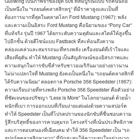
Gullwing เป็นภาพจำของยุค 50s ที่สมบูรณ์แบบ รถคันนี้ถือ
เป็นหนึ่งใน “รถยนต์คลาสสิกหรู” ที่มีราคาสูงและเป็นที่
ต้องการมากที่สุดในตลาดโลก Ford Mustang (1967): พลัง
และความเป็นอิสระ Ford Mustang คือนิยามของ “Pony Car”
ที่แท้จริง รุ่นปี 1967 ได้ยกระดับความดุดันและสไตล์ให้สูงขึ้น
ไปอีกขั้น ด้วยดีไซน์แบบ Fastback ที่สะท้อนถึงความ
คล่องแคล่วและสมรรถนะที่ทรงพลัง เครื่องยนต์ที่เร้าใจและ
เสียงที่ดุดัน ทำให้ Mustang เป็นสัญลักษณ์ของอิสรภาพและ
ความสนุกในการขับขี่สำหรับชาวอเมริกันมาอย่างยาวนาน
ไม่น่าแปลกใจที่ Mustang ยังคงเป็นหนึ่งใน “รถยนต์คลาสสิกที่
ได้รับความนิยม” ตลอดกาล Porsche 356 Speedster (1957):
ความเรียบง่ายที่ทรงพลัง Porsche 356 Speedster คือตัวอย่าง
ที่ชัดเจนของปรัชญา “Less is More” ในโลกยานยนต์ ด้วยน้ำ
หนักที่เบา การออกแบบที่เรียบง่ายแต่แฝงด้วยความสปอร์ต
ทำให้ Speedster เป็นที่โปรดปรานของนักขับที่ชื่นชอบความ
รู้สึกบริสุทธิ์ของการควบคุมรถ โครงสร้างที่เน้นประสิทธิภาพ
และการตอบสนองที่เฉียบคม ทำให้ 356 Speedster เป็น “รถ
สปอร์ตคลาสสิกหายาก” ที่นักสะสมให้ความสนใจอย่างมาก