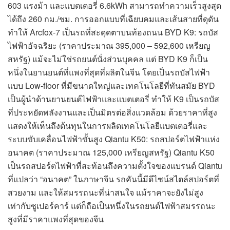
603 แรงม้า และแบตเตอรี่ 6.6kWh สามารถทำความเร็วสูงสุด
ได้ถึง 260 กม./ชม. การออกแบบที่เฉียบคมและเส้นสายที่ดุดัน
ทำให้ Arcfox-7 เป็นรถที่สะดุดตาบนท้องถนน BYD K9: รถบัส
ไฟฟ้าอัจฉริยะ (ราคาประมาณ 395,000 – 592,600 เหรียญ
สหรัฐ) แม้จะไม่ใช่รถยนต์นั่งส่วนบุคคล แต่ BYD K9 ก็เป็น
หนึ่งในยานยนต์ที่แพงที่สุดที่ผลิตในจีน โดยเป็นรถบัสไฟฟ้า
แบบ Low-floor ที่มีขนาดใหญ่และเทคโนโลยีที่ทันสมัย BYD
เป็นผู้นำด้านยานยนต์ไฟฟ้าและแบตเตอรี่ ทำให้ K9 เป็นรถบัส
ที่ประหยัดพลังงานและเป็นมิตรต่อสิ่งแวดล้อม ด้วยราคาที่สูง
แสดงให้เห็นถึงต้นทุนในการผลิตเทคโนโลยีแบตเตอรี่และ
ระบบขับเคลื่อนไฟฟ้าขั้นสูง Qiantu K50: รถสปอร์ตไฟฟ้าแห่ง
อนาคต (ราคาประมาณ 125,000 เหรียญสหรัฐ) Qiantu K50
เป็นรถสปอร์ตไฟฟ้าที่สะท้อนถึงความตั้งใจของแบรนด์ Qiantu
ที่แปลว่า “อนาคต” ในภาษาจีน รถคันนี้มีดีไซน์สไตล์สปอร์ตที่
สวยงาม และให้สมรรถนะที่น่าสนใจ แม้ราคาจะยังไม่สูง
เท่ากับซูเปอร์คาร์ แต่ก็ถือเป็นหนึ่งในรถยนต์ไฟฟ้าสมรรถนะ
สูงที่มีราคาแพงที่สุดของจีน