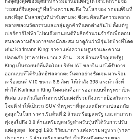
ถึงจุดสูงสุดของอุตสาหกรรมยานยนต์หรูได้ เจาะลึกรายชื่อ
“รถยนต์จีนสุดหรู” ที่สร้างความตะลึง ในโลกของ รถยนต์จีนที่
แพงที่สุด มีหลายรุ่นที่น่าจับตามอง ซึ่งสะท้อนถึงความหลาก
หลายของนวัตกรรมและกลุ่มลูกค้าที่แตกต่างกันไป ตั้งแต่ซู
เปอร์คาร์ไฟฟ้า ไปจนถึงยานยนต์ที่ผลิตจำนวนจำกัดเพื่อตอบ
สนองความต้องการของนักสะสม มาดูกันว่ามีรุ่นใดบ้างที่โดด
เด่น: Karlmann King: ราชาแห่งความหรูหราและความ
ปลอดภัย (ราคาประมาณ 2 ล้าน – 3.8 ล้านเหรียญสหรัฐ)
King เป็นรถยนต์ที่ผลิตโดยบริษัท IAT ของจีน แต่ได้รับการ
ออกแบบที่ได้รับอิทธิพลจากตะวันตกอย่างชัดเจน มาพร้อม
เครื่องยนต์ V10 ขนาด 6.8 ลิตร ให้กำลัง 398 แรงม้า สิ่งที่
ทำให้ Karlmann King โดดเด่นคือการออกแบบที่หรูหราเป็น
พิเศษ และตัวเลือกในการปรับแต่งที่รวมถึงเกราะป้องกันการ
โจมตี ทำให้เป็นรถ SUV ที่หรูหราที่สุดและมีความปลอดภัย
สูงสุดในโลก ราคาเริ่มต้นที่ 2 ล้านเหรียญสหรัฐ และสามารถ
พุ่งสูงไปถึง 3.8 ล้านเหรียญสหรัฐสำหรับรุ่นที่ได้รับการปรับ
แต่งสูงสุด Hongqi L90: วิวัฒนาการแห่งความหรูหรา (ราคา
ประมาณ 1.5 ล้านเหรียญสหรัฐ) เป็นอีกหนึ่งผลงานของ