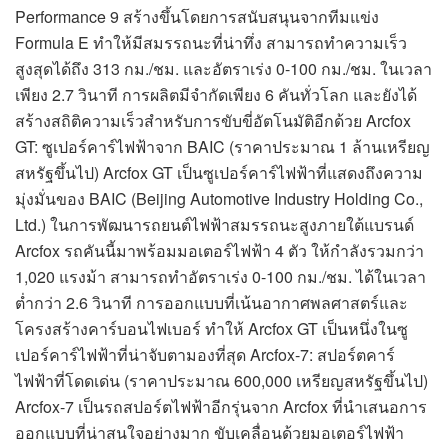
Performance 9 สร้างขึ้นโดยการสนับสนุนจากทีมแข่ง
Formula E ทำให้มีสมรรถนะที่น่าทึ่ง สามารถทำความเร็ว
สูงสุดได้ถึง 313 กม./ชม. และอัตราเร่ง 0-100 กม./ชม. ในเวลา
เพียง 2.7 วินาที การผลิตมีจำกัดเพียง 6 คันทั่วโลก และยังได้
สร้างสถิติความเร็วสำหรับการขับขี่อัตโนมัติอีกด้วย Arcfox
GT: ซูเปอร์คาร์ไฟฟ้าจาก BAIC (ราคาประมาณ 1 ล้านเหรียญ
สหรัฐขึ้นไป) Arcfox GT เป็นซูเปอร์คาร์ไฟฟ้าที่แสดงถึงความ
มุ่งมั่นของ BAIC (Beijing Automotive Industry Holding Co.,
Ltd.) ในการพัฒนารถยนต์ไฟฟ้าสมรรถนะสูงภายใต้แบรนด์
Arcfox รถคันนี้มาพร้อมมอเตอร์ไฟฟ้า 4 ตัว ให้กำลังรวมกว่า
1,020 แรงม้า สามารถทำอัตราเร่ง 0-100 กม./ชม. ได้ในเวลา
ต่ำกว่า 2.6 วินาที การออกแบบที่เน้นอากาศพลศาสตร์และ
โครงสร้างคาร์บอนไฟเบอร์ ทำให้ Arcfox GT เป็นหนึ่งในซู
เปอร์คาร์ไฟฟ้าที่น่าจับตามองที่สุด Arcfox-7: สปอร์ตคาร์
ไฟฟ้าที่โดดเด่น (ราคาประมาณ 600,000 เหรียญสหรัฐขึ้นไป)
Arcfox-7 เป็นรถสปอร์ตไฟฟ้าอีกรุ่นจาก Arcfox ที่นำเสนอการ
ออกแบบที่น่าสนใจอย่างมาก ขับเคลื่อนด้วยมอเตอร์ไฟฟ้า