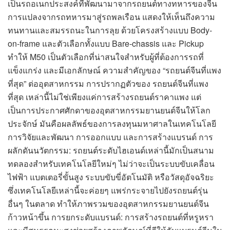
เป็นรถอเนกประสงค์ที่พัฒนามาจากรถยนต์ทางทหารของจีน
การแปลงจากรถทหารมาสู่รถพลเรือน แสดงให้เห็นถึงความ
ทนทานและสมรรถนะในการลุย ด้วยโครงสร้างแบบ Body-
on-frame และตัวเลือกทั้งแบบ Bare-chassis และ Pickup
ทำให้ M50 เป็นตัวเลือกที่น่าสนใจสำหรับผู้ที่ต้องการรถที่
แข็งแกร่ง และมีเอกลักษณ์ ความสำคัญของ “รถยนต์จีนที่แพง
ที่สุด” ต่ออุตสาหกรรม การปรากฏตัวของ รถยนต์จีนที่แพง
ที่สุด เหล่านี้ไม่ใช่เพียงแค่การสร้างรถยนต์ราคาแพง แต่
เป็นการประกาศศักดาของอุตสาหกรรมยานยนต์จีนให้โลก
ประจักษ์ มันคือผลลัพธ์ของการลงทุนมหาศาลในเทคโนโลยี
การวิจัยและพัฒนา การออกแบบ และการสร้างแบรนด์ การ
ผลักดันนวัตกรรม: รถยนต์ระดับไฮเอนด์เหล่านี้มักเป็นสนาม
ทดลองสำหรับเทคโนโลยีใหม่ๆ ไม่ว่าจะเป็นระบบขับเคลื่อน
ไฟฟ้า แบตเตอรี่ขั้นสูง ระบบขับขี่อัตโนมัติ หรือวัสดุอัจฉริยะ
ซึ่งเทคโนโลยีเหล่านี้จะค่อยๆ แพร่กระจายไปยังรถยนต์รุ่น
อื่นๆ ในตลาด ทำให้ภาพรวมของอุตสาหกรรมยานยนต์จีน
ก้าวหน้าขึ้น การยกระดับแบรนด์: การสร้างรถยนต์ที่หรูหรา