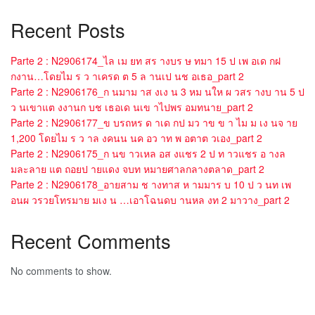
Recent Posts
Parte 2 : N2906174_ไล เม ยท สร างบร ษ ทมา 15 ป เพ อเด กฝ
กงาน…โดยไม ร ว าเครด ต 5 ล านเป นช อเธอ_part 2
Parte 2 : N2906176_ก นมาม าส งเง น 3 หม นให ผ วสร างบ าน 5 ป
ว นเขาแต งงานก บช เธอเด นเข าไปพร อมทนาย_part 2
Parte 2 : N2906177_ข บรถหร ด าเด กป มว าข ข า ไม ม เง นจ าย
1,200 โดยไม ร ว าล งคนน นค อว าท พ อตาต วเอง_part 2
Parte 2 : N2906175_ก นข าวเหล อส งแชร 2 ป ท าวแชร อ างล
มละลาย แต ถอยป ายแดง จบท หมายศาลกลางตลาด_part 2
Parte 2 : N2906178_อายสาม ช างทาส ห ามมาร บ 10 ป ว นท เพ
อนผ วรวยโทรมาย มเง น …เอาโฉนดบ านหล งท 2 มาวาง_part 2
Recent Comments
No comments to show.