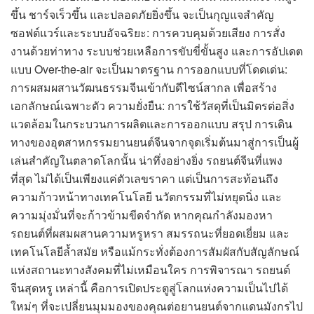
ขึ้น ชาร์จเร็วขึ้น และปลอดภัยยิ่งขึ้น จะเป็นกุญแจสำคัญ
ซอฟต์แวร์และระบบอัจฉริยะ: การควบคุมด้วยเสียง การสั่ง
งานด้วยท่าทาง ระบบช่วยเหลือการขับขี่ขั้นสูง และการอัปเดต
แบบ Over-the-air จะเป็นมาตรฐาน การออกแบบที่โดดเด่น:
การผสมผสานวัฒนธรรมจีนเข้ากับดีไซน์สากล เพื่อสร้าง
เอกลักษณ์เฉพาะตัว ความยั่งยืน: การใช้วัสดุที่เป็นมิตรต่อสิ่ง
แวดล้อมในกระบวนการผลิตและการออกแบบ สรุป การเดิน
ทางของอุตสาหกรรมยานยนต์จีนจากจุดเริ่มต้นมาสู่การเป็นผู้
เล่นสำคัญในตลาดโลกนั้น น่าทึ่งอย่างยิ่ง รถยนต์จีนที่แพง
ที่สุด ไม่ได้เป็นเพียงแค่ตัวเลขราคา แต่เป็นการสะท้อนถึง
ความก้าวหน้าทางเทคโนโลยี นวัตกรรมที่ไม่หยุดนิ่ง และ
ความมุ่งมั่นที่จะก้าวข้ามขีดจำกัด หากคุณกำลังมองหา
รถยนต์ที่ผสมผสานความหรูหรา สมรรถนะที่ยอดเยี่ยม และ
เทคโนโลยีล้ำสมัย หรือแม้กระทั่งต้องการสัมผัสกับสัญลักษณ์
แห่งสถานะทางสังคมที่ไม่เหมือนใคร การพิจารณา รถยนต์
จีนสุดหรู เหล่านี้ คือการเปิดประตูสู่โลกแห่งความเป็นไปได้
ใหม่ๆ ที่จะเปลี่ยนมุมมองของคุณต่อยานยนต์จากแดนมังกรไป