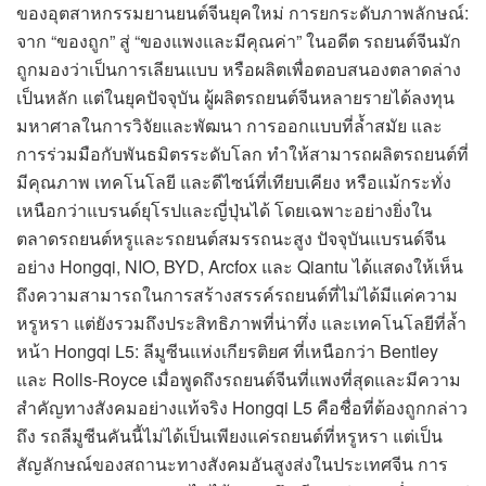
ของอุตสาหกรรมยานยนต์จีนยุคใหม่ การยกระดับภาพลักษณ์:
จาก “ของถูก” สู่ “ของแพงและมีคุณค่า” ในอดีต รถยนต์จีนมัก
ถูกมองว่าเป็นการเลียนแบบ หรือผลิตเพื่อตอบสนองตลาดล่าง
เป็นหลัก แต่ในยุคปัจจุบัน ผู้ผลิตรถยนต์จีนหลายรายได้ลงทุน
มหาศาลในการวิจัยและพัฒนา การออกแบบที่ล้ำสมัย และ
การร่วมมือกับพันธมิตรระดับโลก ทำให้สามารถผลิตรถยนต์ที่
มีคุณภาพ เทคโนโลยี และดีไซน์ที่เทียบเคียง หรือแม้กระทั่ง
เหนือกว่าแบรนด์ยุโรปและญี่ปุ่นได้ โดยเฉพาะอย่างยิ่งใน
ตลาดรถยนต์หรูและรถยนต์สมรรถนะสูง ปัจจุบันแบรนด์จีน
อย่าง Hongqi, NIO, BYD, Arcfox และ Qiantu ได้แสดงให้เห็น
ถึงความสามารถในการสร้างสรรค์รถยนต์ที่ไม่ได้มีแค่ความ
หรูหรา แต่ยังรวมถึงประสิทธิภาพที่น่าทึ่ง และเทคโนโลยีที่ล้ำ
หน้า Hongqi L5: ลีมูซีนแห่งเกียรติยศ ที่เหนือกว่า Bentley
และ Rolls-Royce เมื่อพูดถึงรถยนต์จีนที่แพงที่สุดและมีความ
สำคัญทางสังคมอย่างแท้จริง Hongqi L5 คือชื่อที่ต้องถูกกล่าว
ถึง รถลีมูซีนคันนี้ไม่ได้เป็นเพียงแค่รถยนต์ที่หรูหรา แต่เป็น
สัญลักษณ์ของสถานะทางสังคมอันสูงส่งในประเทศจีน การ