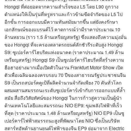
Hongqi ที่ต่อยอดจากความสำเร็จของ L5 โดย L90 ถูกวาง
ตำแหน่งให้เป็นรุ่นที่หรูหราและก้าวข้ามขีดจำกัดของ L5 ไป
อีกขั้น การออกแบบมีความทันสมัยมากขึ้น แต่ยังคงรักษา
เอกลักษณ์ของแบรนด์ไว้ คาดการณ์ว่ามีราคาประมาณ 10
ล้านหยวน (ราว 1.5 ล้านเหรียญสหรัฐ) ซึ่งแสดงถึงความมุ่งมั่น
ของ Hongqi ที่จะครองตลาดรถยนต์ลักชัวรีระดับสูง Hongqi
S9: ซูเปอร์คาร์ไฮบริดแห่งอนาคต (ราคาประมาณ 1.49 ล้าน
เหรียญสหรัฐ) Hongqi S9 เป็นซูเปอร์คาร์ไฮบริดที่สร้างความ
ฮือฮาอย่างมากเมื่อเปิดตัวในงาน Frankfurt Motor Show เปิด
ตัวเพื่อเฉลิมฉลองครบรอบ 70 ปีของสาธารณรัฐประชาชนจีน
S9 เป็นรถสปอร์ตคูเป้ที่ผลิตจำนวนจำกัดเพียง 70 คันทั่วโลก
ผสมผสานสมรรถนะระดับซูเปอร์คาร์เข้ากับการออกแบบที่ล้ำ
สมัย สื่อถึงวิสัยทัศน์ของ Hongqi ในการก้าวสู่ความเป็นผู้นำ
ด้านเทคโนโลยีและสมรรถนะ NIO EP9: ขุมพลังไฟฟ้าที่เร็ว
ที่สุด (ราคาประมาณ 1.48 ล้านเหรียญสหรัฐ) NIO EP9 เป็นซู
เปอร์คาร์ไฟฟ้าสมรรถนะสูงที่พัฒนาโดย NIO ซึ่งเป็นบริษัท
สตาร์ทอัพด้านยานยนต์ไฟฟ้าของจีน EP9 ย่อมาจาก Electric