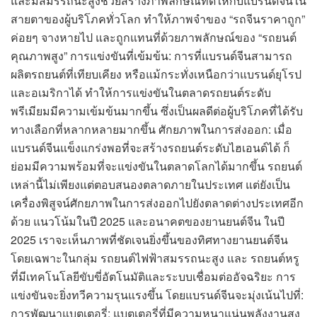
และมีสมรรถนะสูงช่วยสร้างภาพลักษณ์ที่ดีให้กับแบรนด์จีนใน
สายตาของผู้บริโภคทั่วโลก ทำให้ภาพจำของ “รถจีนราคาถูก”
ค่อยๆ จางหายไป และถูกแทนที่ด้วยภาพลักษณ์ของ “รถยนต์
คุณภาพสูง” การแข่งขันที่เข้มข้น: การที่แบรนด์จีนสามารถ
ผลิตรถยนต์ที่เทียบเคียง หรือแม้กระทั่งเหนือกว่าแบรนด์ยุโรป
และอเมริกาได้ ทำให้การแข่งขันในตลาดรถยนต์ระดับ
พรีเมียมมีความเข้มข้นมากขึ้น ซึ่งเป็นผลดีต่อผู้บริโภคที่ได้รับ
ทางเลือกที่หลากหลายมากขึ้น ศักยภาพในการส่งออก: เมื่อ
แบรนด์จีนแข็งแกร่งพอที่จะสร้างรถยนต์ระดับไฮเอนด์ได้ ก็
ย่อมมีความพร้อมที่จะแข่งขันในตลาดโลกได้มากขึ้น รถยนต์
เหล่านี้ไม่เพียงแต่ตอบสนองตลาดภายในประเทศ แต่ยังเป็น
เครื่องพิสูจน์ศักยภาพในการส่งออกไปยังตลาดต่างประเทศอีก
ด้วย แนวโน้มในปี 2025 และอนาคตของยานยนต์จีน ในปี
2025 เราจะเห็นภาพที่ชัดเจนยิ่งขึ้นของทิศทางยานยนต์จีน
โดยเฉพาะในกลุ่ม รถยนต์ไฟฟ้าสมรรถนะสูง และ รถยนต์หรู
ที่มีเทคโนโลยีขับขี่อัตโนมัติและระบบเชื่อมต่ออัจฉริยะ การ
แข่งขันจะยิ่งทวีความรุนแรงขึ้น โดยแบรนด์จีนจะมุ่งเน้นไปที่:
การพัฒนาแบตเตอรี่: แบตเตอรี่ที่มีความหนาแน่นพลังงานสูง