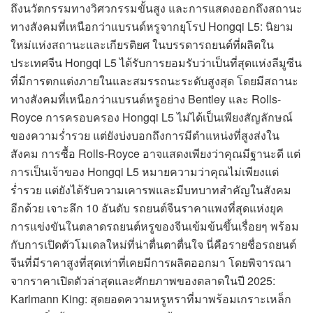
ถึงนวัตกรรมทางวิศวกรรมขั้นสูง และการแสดงออกถึงสถานะ
ทางสังคมที่เหนือกว่าแบรนด์หรูจากยุโรป Hongqi L5: นิยาม
ใหม่แห่งสถานะและเกียรติยศ ในบรรดารถยนต์ที่ผลิตใน
ประเทศจีน Hongqi L5 ได้รับการยอมรับว่าเป็นที่สุดแห่งลีมูซีน
ที่มีการตกแต่งภายในและสมรรถนะระดับสูงสุด โดยมีสถานะ
ทางสังคมที่เหนือกว่าแบรนด์หรูอย่าง Bentley และ Rolls-
Royce การครอบครอง Hongqi L5 ไม่ได้เป็นเพียงสัญลักษณ์
ของความร่ำรวย แต่ยังบ่งบอกถึงการมีตำแหน่งที่สูงส่งใน
สังคม การซื้อ Rolls-Royce อาจแสดงเพียงว่าคุณมีฐานะดี แต่
การเป็นเจ้าของ Hongqi L5 หมายความว่าคุณไม่เพียงแต่
ร่ำรวย แต่ยังได้รับความเคารพและมีบทบาทสำคัญในสังคม
อีกด้วย เจาะลึก 10 อันดับ รถยนต์จีนราคาแพงที่สุดแห่งยุค
การแข่งขันในตลาดรถยนต์หรูของจีนเข้มข้นขึ้นเรื่อยๆ พร้อม
กับการเปิดตัวโมเดลใหม่ที่น่าตื่นตาตื่นใจ นี่คือรายชื่อรถยนต์
จีนที่มีราคาสูงที่สุดเท่าที่เคยมีการผลิตออกมา โดยพิจารณา
จากราคาเปิดตัวล่าสุดและศักยภาพของตลาดในปี 2025:
Karlmann King: สุดยอดความหรูหราที่มาพร้อมเกราะเหล็ก