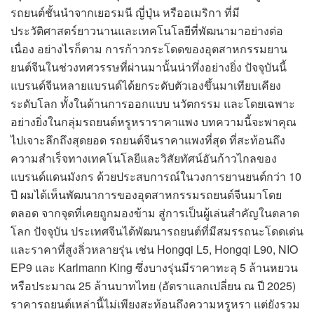
รถยนต์ชั้นนำจากเยอรมนี ญี่ปุ่น หรืออเมริกา ที่มี
ประวัติศาสตร์ยาวนานและเทคโนโลยีที่พัฒนามาอย่างต่อ
เนื่อง อย่างไรก็ตาม การก้าวกระโดดของอุตสาหกรรมยาน
ยนต์จีนในช่วงทศวรรษที่ผ่านมานั้นน่าทึ่งอย่างยิ่ง ปัจจุบันนี้
แบรนด์จีนหลายแบรนด์ได้ยกระดับตัวเองขึ้นมาเทียบเคียง
ระดับโลก ทั้งในด้านการออกแบบ นวัตกรรม และโดยเฉพาะ
อย่างยิ่งในกลุ่มรถยนต์หรูหราราคาแพง บทความนี้จะพาคุณ
ไปเจาะลึกถึงสุดยอด รถยนต์จีนราคาแพงที่สุด ที่สะท้อนถึง
ความสำเร็จทางเทคโนโลยีและวิสัยทัศน์อันก้าวไกลของ
แบรนด์แดนมังกร ด้วยประสบการณ์ในวงการยานยนต์กว่า 10
ปี ผมได้เห็นพัฒนาการของอุตสาหกรรมรถยนต์จีนมาโดย
ตลอด จากจุดที่เคยถูกมองข้าม สู่การเป็นผู้เล่นสำคัญในตลาด
โลก ปัจจุบัน ประเทศจีนได้พัฒนารถยนต์ที่มีสมรรถนะโดดเด่น
และราคาที่สูงลิ่วหลายรุ่น เช่น Hongqi L5, Hongqi L90, NIO
EP9 และ Karlmann King ซึ่งบางรุ่นมีราคาทะลุ 5 ล้านหยวน
หรือประมาณ 25 ล้านบาทไทย (อัตราแลกเปลี่ยน ณ ปี 2025)
ราคารถยนต์เหล่านี้ไม่เพียงสะท้อนถึงความหรูหรา แต่ยังรวม