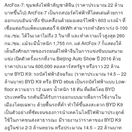
ArcFox-7: ขุมพลังไฟฟ้าสัญชาติจีน (ราคาประมาณ 22 ล้าน
บาทขึ้นไป) ArcFox-7 เป็นรถสปอร์ตไฟฟ้าที่โดดเด่นด้วยการ
ออกแบบอันน่าทึ่ง ขับเคลื่อนด้วยมอเตอร์ไฟฟ้า 603 แรงม้า ที่
เชื่อมต่อกับแพ็คแบตเตอรี่ 6.6kWh สามารถทำอัตราเร่ง 0-100
กม./ชม. ได้ในเวลาไม่ถึง 3 วินาที และทำความเร็วสูงสุด 260
กม./ชม. แม้จะมีน้ำหนัก 1,755 กก. แต่ ArcFox-7 ก็แสดงให้
เห็นถึงศักยภาพของรถยนต์ไฟฟ้าจีนในการแข่งขันบนสนาม
แข่ง เปิดตัวครั้งแรกที่งาน Beijing Auto Show ปี 2016 ด้วย
ราคาประมาณ 600,000 ดอลลาร์สหรัฐฯ หรือราว 22 ล้าน
บาท BYD K9: รถบัสไฟฟ้าอัจฉริยะ (ราคาประมาณ 14.5 – 22
ล้านบาท) BYD K9 หรือ BYD ebus เป็นรถบัสไฟฟ้าแบบ Low-
floor ความยาว 12 เมตร น้ำหนัก 18 ตัน ที่ผลิตโดย BYD
ประเทศจีน รถคันนี้ได้รับการออกแบบมาเพื่อการใช้งานใน
เมืองโดยเฉพาะ ด้วยพื้นรถที่ต่ำ ทำให้ขึ้นลงสะดวก BYD K9
เป็นตัวอย่างที่ชัดเจนของการนำเทคโนโลยีไฟฟ้ามาประยุกต์
ใช้ในภาคขนส่งสาธารณะ มีรายงานว่าราคาของ BYD K9
อยู่ในช่วง 2-3 ล้านหยวน หรือประมาณ 14.5 – 22 ล้านบาท