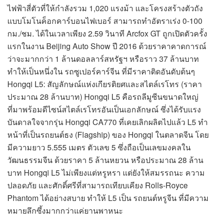
ไฟฟ้าสี่ตัวที่ให้กำลังรวม 1,020 แรงม้า และโครงสร้างตัวถัง
แบบโมโนค็อกคาร์บอนไฟเบอร์ สามารถทำอัตราเร่ง 0-100
กม./ชม. ได้ในเวลาเพียง 2.59 วินาที Arcfox GT ถูกเปิดตัวครั้ง
แรกในงาน Beijing Auto Show ปี 2016 ด้วยราคาคาดการณ์
ว่าจะมากกว่า 1 ล้านดอลลาร์สหรัฐฯ หรือราว 37 ล้านบาท
ทำให้เป็นหนึ่งใน รถซูเปอร์คาร์จีน ที่มีราคาติดอันดับต้นๆ
Hongqi L5: สัญลักษณ์แห่งเกียรติยศและสไตล์เรโทร (ราคา
ประมาณ 28 ล้านบาท) Hongqi L5 คือรถลีมูซีนขนาดใหญ่
ที่มาพร้อมดีไซน์สไตล์เรโทรอันเป็นเอกลักษณ์ ซึ่งได้รับแรง
บันดาลใจจากรุ่น Hongqi CA770 ที่เคยเลิกผลิตไปแล้ว L5 ทำ
หน้าที่เป็นรถยนต์ธง (Flagship) ของ Hongqi ในตลาดจีน โดย
มีความยาว 5.555 เมตร ตัวเลข 5 ซึ่งถือเป็นเลขมงคลใน
วัฒนธรรมจีน ด้วยราคา 5 ล้านหยวน หรือประมาณ 28 ล้าน
บาท Hongqi L5 ไม่เพียงแต่หรูหรา แต่ยังให้สมรรถนะ ความ
ปลอดภัย และศักดิ์ศรีที่สามารถเทียบเคียง Rolls-Royce
Phantom ได้อย่างสบาย ทำให้ L5 เป็น รถยนต์หรูจีน ที่มีความ
หมายลึกซึ้งมากกว่าแค่ยานพาหนะ