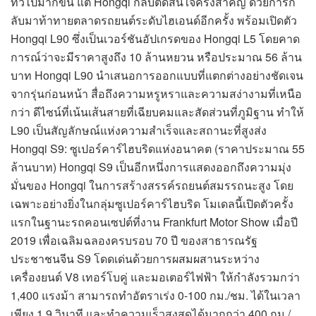
ทั่วไปมากขึ้น แต่ Hongqi กลับตัดสินใจครั้งสำคัญ ด้วยการก
ลับมาท้าทายตลาดรถยนต์ระดับไฮเอนด์อีกครั้ง พร้อมเปิดตัว
Hongqi L90 ซึ่งเป็นเวอร์ชันอัปเกรดของ Hongqi L5 โดยคาด
การณ์ว่าจะมีราคาสูงถึง 10 ล้านหยวน หรือประมาณ 56 ล้าน
บาท Hongqi L90 นำเสนอการออกแบบที่แตกต่างอย่างชัดเจน
จากรุ่นก่อนหน้า สื่อถึงความหรูหราและความสง่างามที่เหนือ
กว่า ดีไซน์ที่เน้นเส้นสายที่เฉียบคมและสัดส่วนที่ภูมิฐาน ทำให้
L90 เป็นสัญลักษณ์แห่งความสำเร็จและสถานะที่สูงส่ง
Hongqi S9: ซูเปอร์คาร์ไฮบริดแห่งอนาคต (ราคาประมาณ 55
ล้านบาท) Hongqi S9 เป็นอีกหนึ่งการแสดงออกถึงความมุ่ง
มั่นของ Hongqi ในการสร้างสรรค์รถยนต์สมรรถนะสูง โดย
เฉพาะอย่างยิ่งในกลุ่มซูเปอร์คาร์ไฮบริด โมเดลนี้เปิดตัวครั้ง
แรกในฐานะรถคอนเซปต์ที่งาน Frankfurt Motor Show เมื่อปี
2019 เพื่อเฉลิมฉลองครบรอบ 70 ปี ของสาธารณรัฐ
ประชาชนจีน S9 โดดเด่นด้วยการผสมผสานระหว่าง
เครื่องยนต์ V8 เทอร์โบคู่ และมอเตอร์ไฟฟ้า ให้กำลังรวมกว่า
1,400 แรงม้า สามารถทำอัตราเร่ง 0-100 กม./ชม. ได้ในเวลา
เพียง 1.9 วินาที และทำความเร็วสูงสุดได้มากกว่า 400 กม./