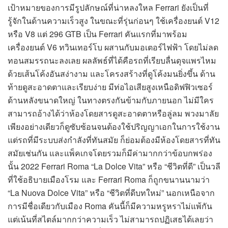
เป้าหมายของการมีรูปลักษณ์ที่น่าหลงใหล Ferrari ยังเป็นที่
รู้จักในด้านความเร็วสูง ในขณะที่รุ่นก่อนๆ ใช้เครื่องยนต์ V12
หรือ V8 แต่ 296 GTB เป็น Ferrari คันแรกที่มาพร้อม
เครื่องยนต์ V6 ทวินเทอร์โบ ผสานกับมอเตอร์ไฟฟ้า โดยไม่ลด
ทอนสมรรถนะลงเลย ผลลัพธ์ที่ได้คือรถที่เรียบลื่นดุจแพรไหม
ด้วยเส้นโค้งอันสง่างาม และโครงสร้างที่ดูโค้งมนยิ่งขึ้น ด้าน
ท้ายดูสะอาดตาและเรียบง่าย มีท่อไอเสียสูงเหนือดิฟฟิวเซอร์
ด้านหลังขนาดใหญ่ ในทางตรงกันข้ามกับภายนอก ไม่มีใคร
สามารถอ้างได้ว่าห้องโดยสารดูสะอาดตาหรือลู่ลม พวงมาลัย
เพียงอย่างเดียวก็ดูซับซ้อนจนต้องใช้ปริญญาเอกในการใช้งาน
แต่รถที่มีระบบส่งกำลังที่ทันสมัย ก็ย่อมต้องมีห้องโดยสารที่ทัน
สมัยเช่นกัน และแพ็คเกจโดยรวมก็มีค่ามากกว่าข้อบกพร่อง
นั้น 2022 Ferrari Roma “La Dolce Vita” หรือ “ชีวิตที่ดี” เป็นวลี
ที่ใช้อธิบายเมืองโรม และ Ferrari Roma ก็ถูกขนานนามว่า
“La Nuova Dolce Vita” หรือ “ชีวิตที่ดีบทใหม่” นอกเหนือจาก
การมีชื่อเดียวกับเมือง Roma คันนี้ก็มีความหรูหราไม่แพ้กัน
แต่เน้นที่สไตล์มากกว่าความเร็ว ไม่สามารถปฏิเสธได้เลยว่า