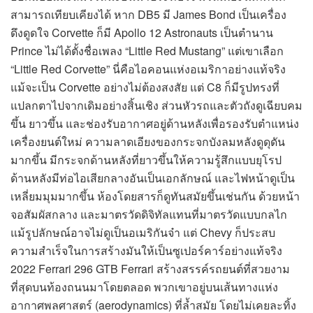
สามารถเทียบเคียงได้ หาก DB5 มี James Bond เป็นเครื่อง
ดึงดูดใจ Corvette ก็มี Apollo 12 Astronauts เป็นตำนาน
Prince ไม่ได้ตั้งชื่อเพลง “Little Red Mustang” แต่เขาเลือก
“Little Red Corvette” นี่คือไอคอนแห่งอเมริกาอย่างแท้จริง
แม้จะเป็น Corvette อย่างไม่ต้องสงสัย แต่ C8 ก็มีรูปทรงที่
แปลกตาไปจากเดิมอย่างสิ้นเชิง ส่วนหัวรถและตัวถังดูเฉียบคม
ขึ้น ยาวขึ้น และช่องรับอากาศอยู่ด้านหลังเพื่อรองรับตำแหน่ง
เครื่องยนต์ใหม่ ความลาดเอียงของกระจกบังลมหลังดูดุดัน
มากขึ้น มีกระจกด้านหลังที่ยาวขึ้นให้ความรู้สึกแบบยุโรป
ด้านหลังมีท่อไอเสียกลางอันเป็นเอกลักษณ์ และไฟหน้าดูเป็น
เหลี่ยมมุมมากขึ้น ห้องโดยสารก็ดูทันสมัยขึ้นเช่นกัน ด้วยหน้า
จอสัมผัสกลาง และมาตรวัดดิจิทัลแทนที่มาตรวัดแบบกลไก
แม้รูปลักษณ์อาจไม่ดูเป็นอเมริกันจ๋า แต่ Chevy ก็ประสบ
ความสำเร็จในการสร้างมันให้เป็นซูเปอร์คาร์อย่างแท้จริง
2022 Ferrari 296 GTB Ferrari สร้างสรรค์รถยนต์ที่สวยงาม
ที่สุดบนท้องถนนมาโดยตลอด พวกเขาอยู่บนเส้นทางแห่ง
อากาศพลศาสตร์ (aerodynamics) ที่ล้ำสมัย โดยไม่เคยละทิ้ง