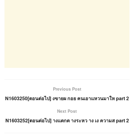
Previous Post
N1603250[ตอนต่อไป] งขายผ กอย คนเอาแหวนมาให part 2
Next Post
N1603252[ตอนต่อไป] างแตกต างระหว าง เง ความส part 2