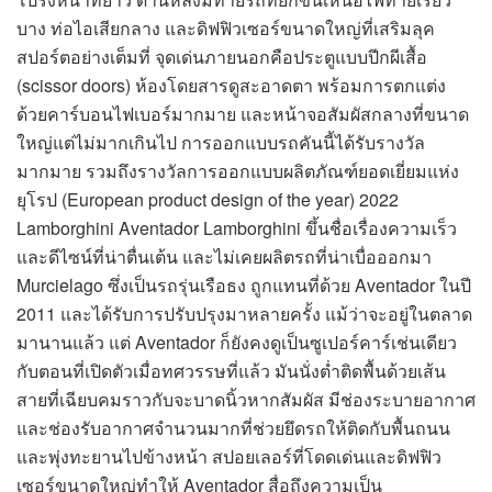
บาง ท่อไอเสียกลาง และดิฟฟิวเซอร์ขนาดใหญ่ที่เสริมลุค
สปอร์ตอย่างเต็มที่ จุดเด่นภายนอกคือประตูแบบปีกผีเสื้อ
(scissor doors) ห้องโดยสารดูสะอาดตา พร้อมการตกแต่ง
ด้วยคาร์บอนไฟเบอร์มากมาย และหน้าจอสัมผัสกลางที่ขนาด
ใหญ่แต่ไม่มากเกินไป การออกแบบรถคันนี้ได้รับรางวัล
มากมาย รวมถึงรางวัลการออกแบบผลิตภัณฑ์ยอดเยี่ยมแห่ง
ยุโรป (European product design of the year) 2022
Lamborghini Aventador Lamborghini ขึ้นชื่อเรื่องความเร็ว
และดีไซน์ที่น่าตื่นเต้น และไม่เคยผลิตรถที่น่าเบื่อออกมา
Murcielago ซึ่งเป็นรถรุ่นเรือธง ถูกแทนที่ด้วย Aventador ในปี
2011 และได้รับการปรับปรุงมาหลายครั้ง แม้ว่าจะอยู่ในตลาด
มานานแล้ว แต่ Aventador ก็ยังคงดูเป็นซูเปอร์คาร์เช่นเดียว
กับตอนที่เปิดตัวเมื่อทศวรรษที่แล้ว มันนั่งต่ำติดพื้นด้วยเส้น
สายที่เฉียบคมราวกับจะบาดนิ้วหากสัมผัส มีช่องระบายอากาศ
และช่องรับอากาศจำนวนมากที่ช่วยยึดรถให้ติดกับพื้นถนน
และพุ่งทะยานไปข้างหน้า สปอยเลอร์ที่โดดเด่นและดิฟฟิว
เซอร์ขนาดใหญ่ทำให้ Aventador สื่อถึงความเป็น