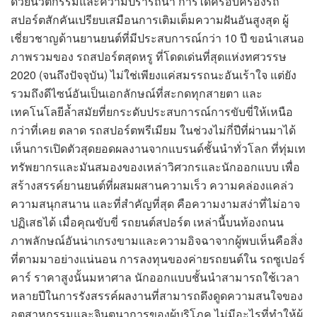
ด้วยนวัตกรรมและความปรารถนา การได้ครอบครองรถ
สปอร์ตสักคันเปรียบเสมือนการเติมเต็มความฝันอันสูงสุด ผู้
เชี่ยวชาญด้านยานยนต์ที่มีประสบการณ์กว่า 10 ปี ขอนำเสนอ
ภาพรวมของ รถสปอร์ตสุดหรู ที่โดดเด่นที่สุดแห่งทศวรรษ
2020 (จนถึงปัจจุบัน) ไม่ใช่เพียงแค่สมรรถนะอันเร้าใจ แต่ยัง
รวมถึงดีไซน์อันเป็นเอกลักษณ์ที่สะกดทุกสายตา และ
เทคโนโลยีล้ำสมัยที่ยกระดับประสบการณ์การขับขี่ให้เหนือ
กว่าที่เคย ตลาด รถสปอร์ตพรีเมียม ในช่วงไม่กี่ปีที่ผ่านมาได้
เห็นการเปิดตัวสุดยอดผลงานจากแบรนด์ชั้นนำทั่วโลก ที่ทุ่มเท
ทรัพยากรและมันสมองของเหล่าวิศวกรและนักออกแบบ เพื่อ
สร้างสรรค์ยานยนต์ที่ผสมผสานความเร็ว ความคล่องแคล่ว
ความสนุกสนาน และที่สำคัญที่สุด คือความงามสง่าที่ไม่อาจ
ปฏิเสธได้ เมื่อคุณขับขี่ รถยนต์สปอร์ต เหล่านี้บนท้องถนน
ภาพลักษณ์อันน่าเกรงขามและความอิจฉาจากผู้พบเห็นคือสิ่ง
ที่ตามมาอย่างแน่นอน การลงทุนของค่ายรถยนต์ใน รถซูเปอร์
คาร์ ราคาสูงนั้นมหาศาล นักออกแบบชั้นนำสามารถใช้เวลา
หลายปีในการรังสรรค์ผลงานที่สามารถดึงดูดความสนใจของ
อุตสาหกรรมและจินตนาการของผู้บริโภค ไม่มีอะไรที่ทำให้ผู้