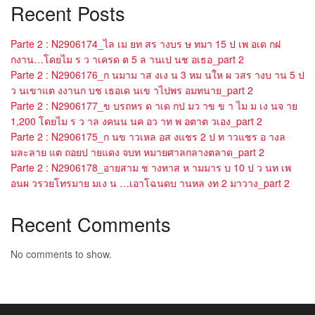
Recent Posts
Parte 2 : N2906174_ไล เม ยท สร างบร ษ ทมา 15 ป เพ อเด กฝ
กงาน…โดยไม ร ว าเครด ต 5 ล านเป นช อเธอ_part 2
Parte 2 : N2906176_ก นมาม าส งเง น 3 หม นให ผ วสร างบ าน 5 ป
ว นเขาแต งงานก บช เธอเด นเข าไปพร อมทนาย_part 2
Parte 2 : N2906177_ข บรถหร ด าเด กป มว าข ข า ไม ม เง นจ าย
1,200 โดยไม ร ว าล งคนน นค อว าท พ อตาต วเอง_part 2
Parte 2 : N2906175_ก นข าวเหล อส งแชร 2 ป ท าวแชร อ างล
มละลาย แต ถอยป ายแดง จบท หมายศาลกลางตลาด_part 2
Parte 2 : N2906178_อายสาม ช างทาส ห ามมาร บ 10 ป ว นท เพ
อนผ วรวยโทรมาย มเง น …เอาโฉนดบ านหล งท 2 มาวาง_part 2
Recent Comments
No comments to show.