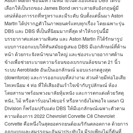
Aston Martin ชื่อนี้มีความหมายในตัวเองเสมอ DB5 ได้รับ
เลือกให้เป็นรถของ James Bond เพราะสายลับอังกฤษผู้มี
เสน่ห์ต้องการรถที่หรูหราและมีระดับ นับตั้งแต่นั้นมา Aston
Martin ได้ปรากฏตัวในภาพยนตร์แทบทุกเรื่อง โดยเฉพาะรุ่น
DB5 และ DBS ที่เป็นที่นิยมมากที่สุด ทำให้รถรุ่นนี้มี
บรรยากาศแห่งความพิเศษ และ Aston Martin ก็ได้รักษารูป
แบบการออกแบบให้ทันสมัยอยู่เสมอ DBS มีเอกลักษณ์ที่ด้าน
หน้า ด้วยกระจังหน้าขนาดใหญ่ และช่องระบายอากาศด้าน
ข้างเพื่อช่วยระบายความร้อนของเบรกบนล้อขนาด 21 นิ้ว
ระบบ Aeroblade อันเป็นเอกลักษณ์ มอบแรงกดสูงสุด
(downforce) และการออกแบบที่สง่างาม ส่วนท้ายมีท่อไอเสีย
ไทเทเนียม 4 ท่อ ที่ให้เสียงอันเร้าใจเข้ากับรูปลักษณ์ ห้อง
โดยสารมาพร้อมพวงมาลัยหุ้มหนัง และการตกแต่งด้วยวัสดุ
หนัง, ไม้ หรือคาร์บอนไฟเบอร์ หรือหากยังไม่พอใจ แผนก Q
Division ก็พร้อมปรับแต่ง DBS ให้มีเอกลักษณ์เฉพาะตัวตาม
ความต้องการ 2022 Chevrolet Corvette C8 Chevrolet
Corvette คือหนึ่งในสุดยอดรถยนต์อเมริกันตลอดกาล ด้วยการ
ออกแบบและสมรรถนะอันน่าประทับใจ มีรถเพียงไม่กี่คันที่