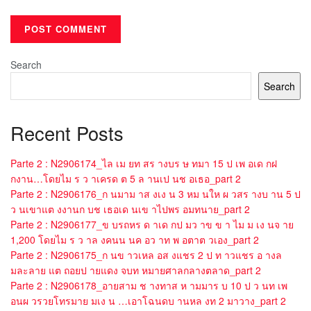
Search
Search
Recent Posts
Parte 2 : N2906174_ไล เม ยท สร างบร ษ ทมา 15 ป เพ อเด กฝ
กงาน…โดยไม ร ว าเครด ต 5 ล านเป นช อเธอ_part 2
Parte 2 : N2906176_ก นมาม าส งเง น 3 หม นให ผ วสร างบ าน 5 ป
ว นเขาแต งงานก บช เธอเด นเข าไปพร อมทนาย_part 2
Parte 2 : N2906177_ข บรถหร ด าเด กป มว าข ข า ไม ม เง นจ าย
1,200 โดยไม ร ว าล งคนน นค อว าท พ อตาต วเอง_part 2
Parte 2 : N2906175_ก นข าวเหล อส งแชร 2 ป ท าวแชร อ างล
มละลาย แต ถอยป ายแดง จบท หมายศาลกลางตลาด_part 2
Parte 2 : N2906178_อายสาม ช างทาส ห ามมาร บ 10 ป ว นท เพ
อนผ วรวยโทรมาย มเง น …เอาโฉนดบ านหล งท 2 มาวาง_part 2