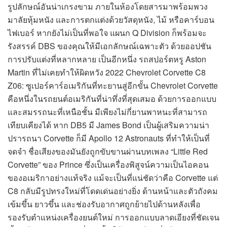
รูปลักษณ์อันน่าเกรงขาม ภายในห้องโดยสารมาพร้อมพวง
มาลัยหุ้มหนัง และการตกแต่งด้วยวัสดุหนัง, ไม้ หรือคาร์บอน
ไฟเบอร์ หากยังไม่เป็นที่พอใจ แผนก Q Division ก็พร้อมจะ
รังสรรค์ DBS ของคุณให้มีเอกลักษณ์เฉพาะตัว ด้วยออปชัน
การปรับแต่งที่หลากหลาย เป็นอีกหนึ่ง รถสปอร์ตหรู Aston
Martin ที่ไม่เคยทำให้ผิดหวัง 2022 Chevrolet Corvette C8
Z06: ซูเปอร์คาร์อเมริกันที่ทะยานสู่อีกขั้น Chevrolet Corvette
คือหนึ่งในรถยนต์อเมริกันที่น่าทึ่งที่สุดเสมอ ด้วยการออกแบบ
และสมรรถนะที่เหนือชั้น มีเพียงไม่กี่ยานพาหนะที่สามารถ
เทียบเคียงได้ หาก DB5 มี James Bond เป็นผู้เสริมความน่า
ปรารถนา Corvette ก็มี Apollo 12 Astronauts ที่ทำให้เป็นที่
จดจำ ชื่อเสียงของมันยังถูกขับขานผ่านบทเพลง “Little Red
Corvette” ของ Prince ซึ่งเป็นเครื่องพิสูจน์ความเป็นไอคอน
ของอเมริกาอย่างแท้จริง แม้จะเป็นที่แน่ชัดว่าคือ Corvette แต่
C8 กลับมีรูปทรงใหม่ที่โดดเด่นอย่างยิ่ง ด้านหน้าและตัวถังคม
เข้มขึ้น ยาวขึ้น และช่องรับอากาศถูกย้ายไปด้านหลังเพื่อ
รองรับตำแหน่งเครื่องยนต์ใหม่ การออกแบบลาดเอียงที่ชัดเจน