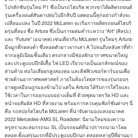
โปรดักชันรุ่นใหม่ P1 ซึ่งเป็นรถไฮบริด พวกเขาได้ผลิตรถยนต์
รุ่นเครื่องยนต์สันดาปต่อไปอีกสิบปี แต่ตอนนี้ทุกอย่างกำลังจะ
เปลี่ยนแปลง ในปี 2022 McLaren จะเริ่มการผลิตรถยนต์ไฮบริ
ดรุ่นที่สอง ชื่อ Artura ซึ่งเป็นการผสมคำระหว่าง “Art” (ศิลปะ)
และ “Future” (อนาคต) เช่นเดียวกับ McLaren รุ่นใหม่ๆ Artura
มีจมูกที่กดลงต่ำ ซึ่งทอดตัวยาวจากเสา A ไปจนถึงหลังคาที่ทำ
จากอลูมิเนียมชิ้นเดียว ตรงกลางมีช่องดักอากาศขนาดใหญ่
และประตูแบบปีกผีเสื้อ ไฟ LED เรียวบางเป็นเอกลักษณ์ของ
ส่วนท้าย ท่อไอเสียยกสูงสองท่อ และดิฟฟิวเซอร์คาร์บอนเพื่อ
ช่วยด้านอากาศพลศาสตร์ ภายในห้องโดยสารของรุ่นก่อนๆ
อาจดูเหมือนถูกมองข้ามไป แต่ใน Artura ได้รับการใส่ใจและ
ใช้เวลาในการออกแบบอย่างเต็มที่ ด้วยชุดมาตรวัด HD และ
หน้าจอสัมผัส HD ที่สวยงาม พร้อมการควบคุมฟังก์ชันต่างๆ นี่
คือ รถสปอร์ตไฮบริด McLaren ที่น่าจับตามองแห่งอนาคต
2022 Mercedes-AMG SL Roadster: นิยามใหม่ของความ
หรูหราและสมรรถนะ SL เป็นรถยนต์ที่น่าปรารถนามาโดย
ตลอด ตั้งแต่รุ่นแรกที่มีประตูแบบปีกนก ตลอดหลายปีที่ผ่านมา