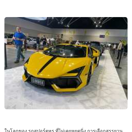
ในโลกของ รถสปอร์ตหรู ที่ไม่เคยหยุดนิ่ง การเลือกสรรยาน