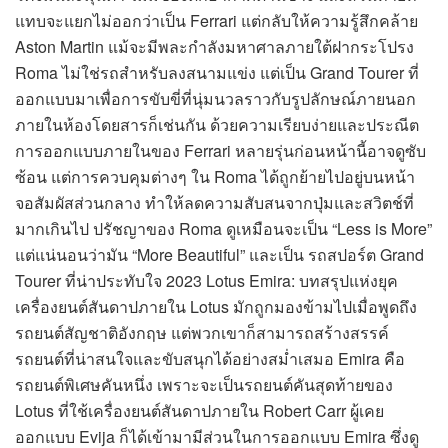
แทบจะแยกไม่ออกว่าเป็น Ferrari แต่กลับให้ความรู้สึกคล้าย
Aston Martin แม้จะมีพละกำลังมหาศาลภายใต้ฝากระโปรง
Roma ไม่ใช่รถสำหรับลงสนามแข่ง แต่เป็น Grand Tourer ที่
ออกแบบมาเพื่อการขับขี่ที่นุ่มนวลราวกับรูปลักษณ์ภายนอก
ภายในห้องโดยสารก็เช่นกัน ด้วยความเรียบง่ายและประณีต
การออกแบบภายในของ Ferrari หลายรุ่นก่อนหน้านี้อาจดูซับ
ซ้อน แต่การควบคุมต่างๆ ใน Roma ได้ถูกย้ายไปอยู่บนหน้า
จอสัมผัสส่วนกลาง ทำให้ลดความสับสนจากปุ่มและสวิตช์ที่
มากเกินไป ปรัชญาของ Roma ดูเหมือนจะเป็น “Less is More”
แต่แน่นอนว่ามัน “More Beautiful” และเป็น รถสปอร์ต Grand
Tourer ที่น่าประทับใจ 2023 Lotus Emira: บทสรุปแห่งยุค
เครื่องยนต์สันดาปภายใน Lotus มักถูกมองข้ามไปเมื่อพูดถึง
รถยนต์สัญชาติอังกฤษ แต่พวกเขาก็สามารถสร้างสรรค์
รถยนต์ที่น่าสนใจและขับสนุกได้อย่างสม่ำเสมอ Emira คือ
รถยนต์พิเศษคันหนึ่ง เพราะจะเป็นรถยนต์คันสุดท้ายของ
Lotus ที่ใช้เครื่องยนต์สันดาปภายใน Robert Carr ผู้เคย
ออกแบบ Evija ก็ได้เข้ามามีส่วนในการออกแบบ Emira ซึ่งดู