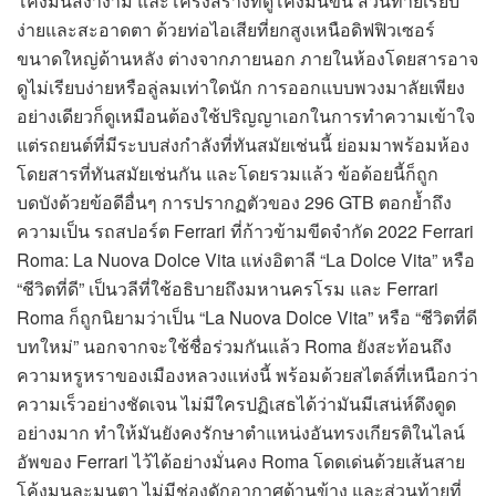
โค้งมนสง่างาม และโครงสร้างที่ดูโค้งมนขึ้น ส่วนท้ายเรียบ
ง่ายและสะอาดตา ด้วยท่อไอเสียที่ยกสูงเหนือดิฟฟิวเซอร์
ขนาดใหญ่ด้านหลัง ต่างจากภายนอก ภายในห้องโดยสารอาจ
ดูไม่เรียบง่ายหรือลู่ลมเท่าใดนัก การออกแบบพวงมาลัยเพียง
อย่างเดียวก็ดูเหมือนต้องใช้ปริญญาเอกในการทำความเข้าใจ
แต่รถยนต์ที่มีระบบส่งกำลังที่ทันสมัยเช่นนี้ ย่อมมาพร้อมห้อง
โดยสารที่ทันสมัยเช่นกัน และโดยรวมแล้ว ข้อด้อยนี้ก็ถูก
บดบังด้วยข้อดีอื่นๆ การปรากฏตัวของ 296 GTB ตอกย้ำถึง
ความเป็น รถสปอร์ต Ferrari ที่ก้าวข้ามขีดจำกัด 2022 Ferrari
Roma: La Nuova Dolce Vita แห่งอิตาลี “La Dolce Vita” หรือ
“ชีวิตที่ดี” เป็นวลีที่ใช้อธิบายถึงมหานครโรม และ Ferrari
Roma ก็ถูกนิยามว่าเป็น “La Nuova Dolce Vita” หรือ “ชีวิตที่ดี
บทใหม่” นอกจากจะใช้ชื่อร่วมกันแล้ว Roma ยังสะท้อนถึง
ความหรูหราของเมืองหลวงแห่งนี้ พร้อมด้วยสไตล์ที่เหนือกว่า
ความเร็วอย่างชัดเจน ไม่มีใครปฏิเสธได้ว่ามันมีเสน่ห์ดึงดูด
อย่างมาก ทำให้มันยังคงรักษาตำแหน่งอันทรงเกียรติในไลน์
อัพของ Ferrari ไว้ได้อย่างมั่นคง Roma โดดเด่นด้วยเส้นสาย
โค้งมนละมุนตา ไม่มีช่องดักอากาศด้านข้าง และส่วนท้ายที่