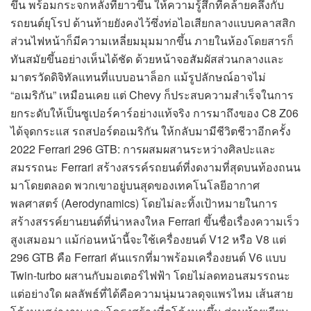
ขึ้น พร้อมกระจกหลังที่ยาวขึ้น ให้ความรู้สึกที่คล้ายคลึงกับ
รถยนต์ยุโรป ด้านท้ายยังคงไว้ซึ่งท่อไอเสียกลางแบบคลาสสิก
ส่วนไฟหน้าก็มีความเหลี่ยมมุมมากขึ้น ภายในห้องโดยสารก็
ทันสมัยขึ้นอย่างเห็นได้ชัด ด้วยหน้าจอสัมผัสส่วนกลางและ
มาตรวัดดิจิทัลแทนที่แบบอนาล็อก แม้รูปลักษณ์อาจไม่
“อเมริกัน” เหมือนเคย แต่ Chevy ก็ประสบความสำเร็จในการ
ยกระดับให้เป็นซูเปอร์คาร์อย่างแท้จริง การมาถึงของ C8 Z06
ได้จุดกระแส รถสปอร์ตอเมริกัน ให้กลับมามีชีวิตชีวาอีกครั้ง
2022 Ferrari 296 GTB: การผสมผสานระหว่างศิลปะและ
สมรรถนะ Ferrari สร้างสรรค์รถยนต์ที่งดงามที่สุดบนท้องถนน
มาโดยตลอด พวกเขาอยู่บนสุดของเทคโนโลยีอากาศ
พลศาสตร์ (Aerodynamics) โดยไม่ละทิ้งเป้าหมายในการ
สร้างสรรค์ยานยนต์ที่น่าหลงใหล Ferrari ขึ้นชื่อเรื่องความเร็ว
สูงเสมอมา แม้ก่อนหน้านี้จะใช้เครื่องยนต์ V12 หรือ V8 แต่
296 GTB คือ Ferrari คันแรกที่มาพร้อมเครื่องยนต์ V6 แบบ
Twin-turbo ผสานกับมอเตอร์ไฟฟ้า โดยไม่ลดทอนสมรรถนะ
แต่อย่างใด ผลลัพธ์ที่ได้คือความนุ่มนวลดุจแพรไหม เส้นสาย