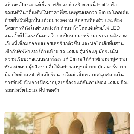
แล้วจะเป็นรถยนต์ที่ทรงพลัง แต่สำหรับตอนนี้ Emira คือ
รถยนต์ที่น่าตื่นเต้นในราคาที่สมเหตุสมผลกว่า Emira โดดเด่น
ด้วยพื้นผิวที่ถูกปั้นแต่งอย่างงดงาม สัดส่วนที่ลงตัว และห้อง
โดยสารที่นั่งในตำแหน่งต่ำ ด้านหน้าโดดเด่นด้วยไฟ LED
แนวตั้งที่ได้แรงบันดาลใจจากปีกนก มาพร้อมกระจกหลังลาด
เอียงที่เชื่อมต่อกับสปอยเลอร์ยกตัวขึ้น และท่อไอเสียที่ผสาน
เข้ากับดิฟฟิวเซอร์ด้านท้าย รถ Lotus รุ่นก่อนๆ มักจะเน้น
ความเรียบง่ายแบบอนาล็อก แต่ Emira ได้ก้าวข้ามมาสู่ความ
ทันสมัยตามผู้ผลิตรายอื่นได้อย่างสมบูรณ์แบบ ปุ่มสตาร์ทแบบ
มีฝาปิดด้านหลังคันเกียร์ขนาดใหญ่ เพิ่มความสนุกสนานใน
การขับขี่ เป็นการปิดฉากยุคเครื่องยนต์สันดาปของ Lotus ด้วย
รถสปอร์ต Lotus ที่น่าจดจำ