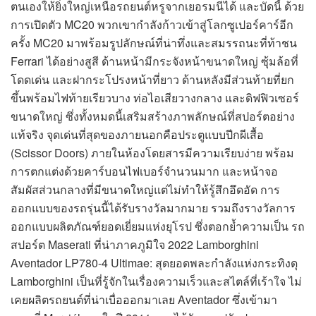
ตนเองให้ยิ่งใหญ่เหนือรถยนต์หรูจากเยอรมนีได้ และบัดนี้ ด้วย
การเปิดตัว MC20 พวกเขากำลังก้าวเข้าสู่โลกซูเปอร์คาร์อีก
ครั้ง MC20 มาพร้อมรูปลักษณ์ที่น่าทึ่งและสมรรถนะที่ท้าชน
Ferrari ได้อย่างสูสี ด้านหน้ามีกระจังหน้าขนาดใหญ่ ซุ้มล้อที่
โดดเด่น และฝากระโปรงหน้าที่ยาว ด้านหลังมีส่วนท้ายที่ยก
ขึ้นพร้อมไฟท้ายเรียวบาง ท่อไอเสียวางกลาง และดิฟฟิวเซอร์
ขนาดใหญ่ ซึ่งทั้งหมดนี้เสริมสร้างภาพลักษณ์ที่สปอร์ตอย่าง
แท้จริง จุดเด่นที่สุดของภายนอกคือประตูแบบปีกผีเสื้อ
(Scissor Doors) ภายในห้องโดยสารมีความเรียบง่าย พร้อม
การตกแต่งด้วยคาร์บอนไฟเบอร์จำนวนมาก และหน้าจอ
สัมผัสส่วนกลางที่มีขนาดใหญ่แต่ไม่ทำให้รู้สึกอึดอัด การ
ออกแบบของรถรุ่นนี้ได้รับรางวัลมากมาย รวมถึงรางวัลการ
ออกแบบผลิตภัณฑ์ยอดเยี่ยมแห่งยุโรป ซึ่งตอกย้ำความเป็น รถ
สปอร์ต Maserati ที่น่าภาคภูมิใจ 2022 Lamborghini
Aventador LP780-4 Ultimae: สุดยอดพละกำลังแห่งกระทิงดุ
Lamborghini เป็นที่รู้จักในเรื่องความเร็วและสไตล์ที่เร้าใจ ไม่
เคยผลิตรถยนต์ที่น่าเบื่อออกมาเลย Aventador ซึ่งเข้ามา