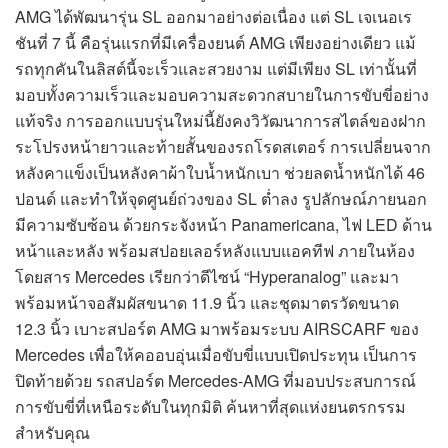
AMG ได้พัฒนารุ่น SL ออกมาอย่างต่อเนื่อง แต่ SL เจเนอเร
ชันที่ 7 นี้ คือรุ่นแรกที่มีเครื่องยนต์ AMG เพียงอย่างเดียว แม้
รถทุกคันในลิสต์นี้จะเร็วและสวยงาม แต่มีเพียง SL เท่านั้นที่
มอบทั้งความเร็วและมอบความสะดวกสบายในการขับขี่อย่าง
แท้จริง การออกแบบรุ่นใหม่นี้ยังคงวิวัฒนาการสไตล์ของฝาก
ระโปรงหน้ายาวและท้ายสั้นของรถโรดสเตอร์ การเปลี่ยนจาก
หลังคาแข็งเป็นหลังคาผ้าใบน้ำหนักเบา ช่วยลดน้ำหนักได้ 46
ปอนด์ และทำให้จุดศูนย์ถ่วงของ SL ต่ำลง รูปลักษณ์ภายนอก
มีความซับซ้อน ด้วยกระจังหน้า Panamericana, ไฟ LED ด้าน
หน้าและหลัง พร้อมสปอยเลอร์หลังแบบแอคทีฟ ภายในห้อง
โดยสาร Mercedes เรียกว่าดีไซน์ “Hyperanalog” และมา
พร้อมหน้าจอสัมผัสขนาด 11.9 นิ้ว และชุดมาตรวัดขนาด
12.3 นิ้ว เบาะสปอร์ต AMG มาพร้อมระบบ AIRSCARF ของ
Mercedes เพื่อให้คออบอุ่นเมื่อขับขี่แบบเปิดประทุน เป็นการ
ปิดท้ายด้วย รถสปอร์ต Mercedes-AMG ที่มอบประสบการณ์
การขับขี่ที่เหนือระดับในทุกมิติ ค้นหาที่สุดแห่งยนตรกรรม
สำหรับคุณ