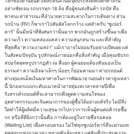
โลกของยานยนต์ แต่ละคันล้วนมีจุดประสงค์ที่แตกต่างกัน
อย่างชัดเจน รถบรรทุก 18 ล้อ คือผู้ขนส่งสินค้า รถบัส คือ
พาหนะสาธารณะที่อำนวยความสะดวกในการเดินทาง ส่วน
รถบ้าน (RV) ก็พาเราไปสัมผัสโลกกว้าง แต่สำหรับ “ซูเปอร์
คาร์” นั้นมีหน้าที่พิเศษกว่านั้นมาก พวกมันถูกสร้างขึ้นมาเพื่อ
ความเร็ว ความคล่องแคล่ว ความสนุกสนาน และที่สำคัญ
ที่สุดคือ “ความงามสง่า” แม้เราอาจไม่ยอมรับอย่างเปิดเผย แต่
ในสังคมปัจจุบัน รูปลักษณ์ภายนอกคือสิ่งสำคัญ เมื่อคุณขับรถ
สปอร์ตสุดหรูปรากฏตัว ณ สี่แยก ผู้คนย่อมต้องหันมองเป็น
ธรรมดา ความอิจฉาเล็กๆ น้อยๆ ก็ย่อมตามมา ค่ายรถยนต์
ต่างทุ่มเทเม็ดเงินมหาศาลในการพัฒนายานยนต์ราคาสูงเหล่า
นี้ นักออกแบบระดับแนวหน้าอาจทุ่มเทเวลาหลายปีเพื่อ
รังสรรค์รถยนต์ที่จะสามารถดึงดูดความสนใจของ
อุตสาหกรรมและจินตนาการของผู้ซื้อได้อย่างแท้จริง ไม่มีสิ่ง
ใดทำให้ผู้ผลิตมีความสุขมากไปกว่าการเห็นผู้คนต่อคิวรอซื้อ
รถ หรือที่ดียิ่งกว่านั้นคือ การต้องอยู่ในรายชื่อรอคอย
(Waiting List) เพื่อครอบครอง ไม่ใช่ทุกซูเปอร์คาร์ที่จะผ่านบท
ทดสอบแห่งกาลเวลา หลายคันล้มเหลว แต่คันที่ประสบความ