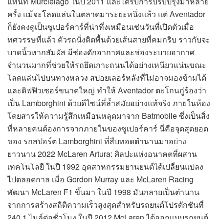
แทนที่ Murciélago ในปี 2011 และได้รับการปรับปรุงมาหลาย
ครั้ง แม้จะโลดแล่นในตลาดมาระยะหนึ่งแล้ว แต่ Aventador
ก็ยังคงดูเป็นซูเปอร์คาร์ที่น่าทึ่งเหมือนเช่นวันที่เปิดตัวเมื่อ
ทศวรรษที่แล้ว ตัวรถนั่งติดพื้นด้วยเส้นสายที่คมกริบ ราวกับจะ
บาดนิ้วหากสัมผัส มีช่องดักอากาศและช่องระบายอากาศ
จำนวนมากที่ช่วยให้รถยึดเกาะถนนได้อย่างเหนียวแน่นขณะ
โลดแล่นไปบนทางหลวง สปอยเลอร์หลังที่ไม่อาจมองข้ามได้
และดิฟฟิวเซอร์ขนาดใหญ่ ทำให้ Aventador ตะโกนกู่ร้องว่า
เป็น Lamborghini ด้วยดีไซน์ที่ล้ำสมัยอย่างแท้จริง ภายในห้อง
โดยสารให้ความรู้สึกเหมือนหลุดมาจาก Batmobile ซึ่งเป็นสิ่ง
ที่หลายคนต้องการจากภายในของซูเปอร์คาร์ นี่คือจุดสุดยอด
ของ รถสปอร์ต Lamborghini ที่สืบทอดตำนานมาอย่าง
ยาวนาน 2022 McLaren Artura: ศิลปะแห่งอนาคตที่ผสาน
เทคโนโลยี ในปี 1992 อุตสาหกรรมยานยนต์ได้เปลี่ยนแปลง
ไปตลอดกาล เมื่อ Gordon Murray และ McLaren Racing
พัฒนา McLaren F1 ขึ้นมา ในปี 1998 มันกลายเป็นตำนาน
จากการสร้างสถิติความเร็วสูงสุดสำหรับรถยนต์โปรดักชันที่
240.1 ไมล์ต่อชั่วโมง ในปี 2012 McLaren ได้ออกแบบรถยนต์