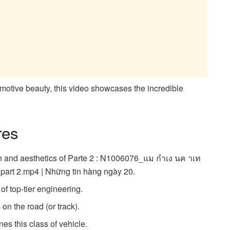
motive beauty, this video showcases the incredible
res
n and aesthetics of Parte 2 : N1006076_แม กำเง นค าเท
part 2.mp4 | Những tin hàng ngày 20.
f top-tier engineering.
on the road (or track).
es this class of vehicle.