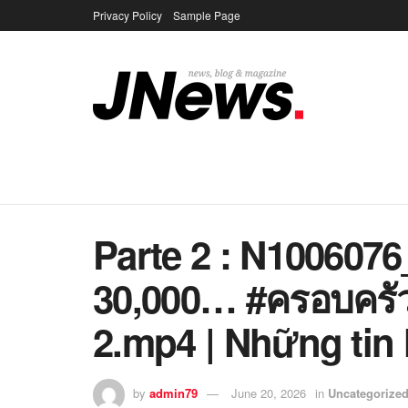
Privacy Policy
Sample Page
Parte 2 : N100607
30,000… #ครอบครัวต
2.mp4 | Những tin
by
admin79
June 20, 2026
in
Uncategorize