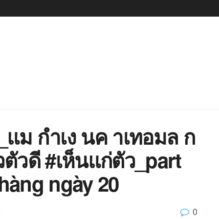
6_แม กำเง นค าเทอมล ก
ัวดี #เห็นแก่ตัว_part
 hàng ngày 20
0
d