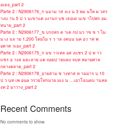
อเธอ_part 2
Parte 2 : N2906176_ก นมาม าส งเง น 3 หม นให ผ วสร
างบ าน 5 ป ว นเขาแต งงานก บช เธอเด นเข าไปพร อม
ทนาย_part 2
Parte 2 : N2906177_ข บรถหร ด าเด กป มว าข ข า ไม
ม เง นจ าย 1,200 โดยไม ร ว าล งคนน นค อว าท พ
อตาต วเอง_part 2
Parte 2 : N2906175_ก นข าวเหล อส งแชร 2 ป ท าว
แชร อ างล มละลาย แต ถอยป ายแดง จบท หมายศาล
กลางตลาด_part 2
Parte 2 : N2906178_อายสาม ช างทาส ห ามมาร บ 10
ป ว นท เพ อนผ วรวยโทรมาย มเง น …เอาโฉนดบ านหล
งท 2 มาวาง_part 2
Recent Comments
No comments to show.