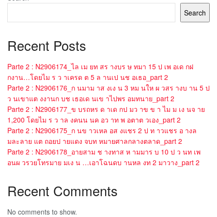
Search
Recent Posts
Parte 2 : N2906174_ไล เม ยท สร างบร ษ ทมา 15 ป เพ อเด กฝ
กงาน…โดยไม ร ว าเครด ต 5 ล านเป นช อเธอ_part 2
Parte 2 : N2906176_ก นมาม าส งเง น 3 หม นให ผ วสร างบ าน 5 ป
ว นเขาแต งงานก บช เธอเด นเข าไปพร อมทนาย_part 2
Parte 2 : N2906177_ข บรถหร ด าเด กป มว าข ข า ไม ม เง นจ าย
1,200 โดยไม ร ว าล งคนน นค อว าท พ อตาต วเอง_part 2
Parte 2 : N2906175_ก นข าวเหล อส งแชร 2 ป ท าวแชร อ างล
มละลาย แต ถอยป ายแดง จบท หมายศาลกลางตลาด_part 2
Parte 2 : N2906178_อายสาม ช างทาส ห ามมาร บ 10 ป ว นท เพ
อนผ วรวยโทรมาย มเง น …เอาโฉนดบ านหล งท 2 มาวาง_part 2
Recent Comments
No comments to show.