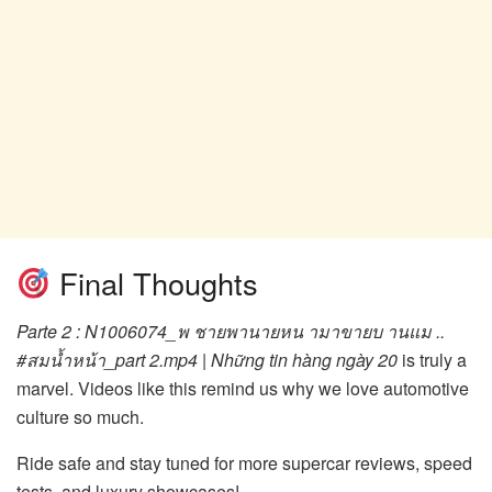
Final Thoughts
Parte 2 : N1006074_พ ชายพานายหน ามาขายบ านแม ..
#สมน้ำหน้า_part 2.mp4 | Những tin hàng ngày 20
is truly a
marvel. Videos like this remind us why we love automotive
culture so much.
Ride safe and stay tuned for more supercar reviews, speed
tests, and luxury showcases!