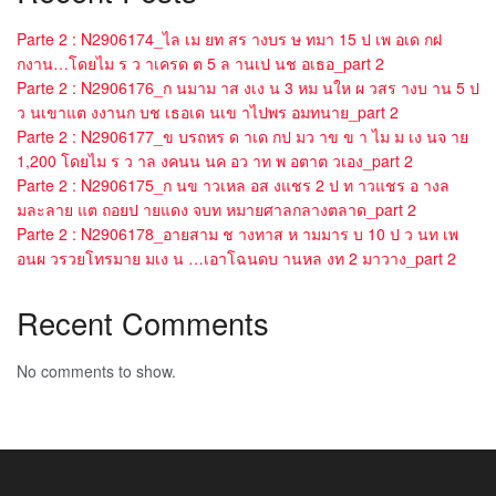
Parte 2 : N2906174_ไล เม ยท สร างบร ษ ทมา 15 ป เพ อเด กฝ
กงาน…โดยไม ร ว าเครด ต 5 ล านเป นช อเธอ_part 2
Parte 2 : N2906176_ก นมาม าส งเง น 3 หม นให ผ วสร างบ าน 5 ป
ว นเขาแต งงานก บช เธอเด นเข าไปพร อมทนาย_part 2
Parte 2 : N2906177_ข บรถหร ด าเด กป มว าข ข า ไม ม เง นจ าย
1,200 โดยไม ร ว าล งคนน นค อว าท พ อตาต วเอง_part 2
Parte 2 : N2906175_ก นข าวเหล อส งแชร 2 ป ท าวแชร อ างล
มละลาย แต ถอยป ายแดง จบท หมายศาลกลางตลาด_part 2
Parte 2 : N2906178_อายสาม ช างทาส ห ามมาร บ 10 ป ว นท เพ
อนผ วรวยโทรมาย มเง น …เอาโฉนดบ านหล งท 2 มาวาง_part 2
Recent Comments
No comments to show.