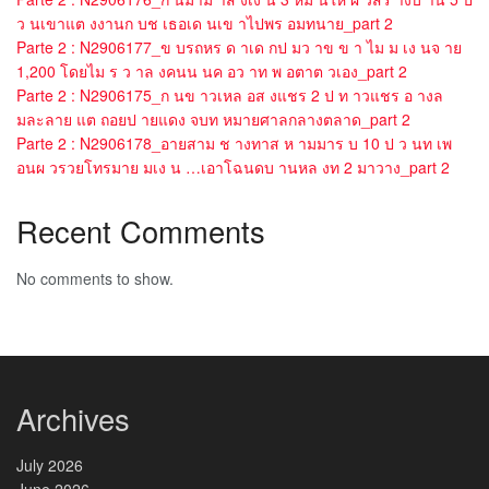
ว นเขาแต งงานก บช เธอเด นเข าไปพร อมทนาย_part 2
Parte 2 : N2906177_ข บรถหร ด าเด กป มว าข ข า ไม ม เง นจ าย
1,200 โดยไม ร ว าล งคนน นค อว าท พ อตาต วเอง_part 2
Parte 2 : N2906175_ก นข าวเหล อส งแชร 2 ป ท าวแชร อ างล
มละลาย แต ถอยป ายแดง จบท หมายศาลกลางตลาด_part 2
Parte 2 : N2906178_อายสาม ช างทาส ห ามมาร บ 10 ป ว นท เพ
อนผ วรวยโทรมาย มเง น …เอาโฉนดบ านหล งท 2 มาวาง_part 2
Recent Comments
No comments to show.
Archives
July 2026