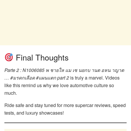
Final Thoughts
Parte 2 : N1006085 พ ชายให แม เซ นยกบ านต อหน าญาต
… #มรดกเลือด #แผนแตก part 2
is truly a marvel. Videos
like this remind us why we love automotive culture so
much.
Ride safe and stay tuned for more supercar reviews, speed
tests, and luxury showcases!