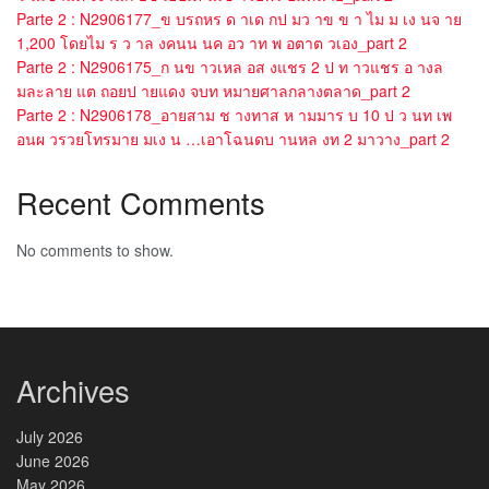
Parte 2 : N2906177_ข บรถหร ด าเด กป มว าข ข า ไม ม เง นจ าย
1,200 โดยไม ร ว าล งคนน นค อว าท พ อตาต วเอง_part 2
Parte 2 : N2906175_ก นข าวเหล อส งแชร 2 ป ท าวแชร อ างล
มละลาย แต ถอยป ายแดง จบท หมายศาลกลางตลาด_part 2
Parte 2 : N2906178_อายสาม ช างทาส ห ามมาร บ 10 ป ว นท เพ
อนผ วรวยโทรมาย มเง น …เอาโฉนดบ านหล งท 2 มาวาง_part 2
Recent Comments
No comments to show.
Archives
July 2026
June 2026
May 2026