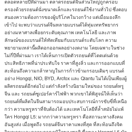
ตลอดหลายปีที่ผ่านมา ตลาดรถยนต์จีนส่วนใหญ่ถูกครอบ
ครองด้วยรถยนต์นั่งขนาดเล็กและรถยนต์ใช้งานทั่วไป ซึ่งตอบ
สนองความต้องการของผู้บริโภคในวงกว้าง แต่เมื่อมองลึก
เข้าไป จะพบว่าแบรนด์จีนหลายแบรนด์ได้ทุ่มเททรัพยากร
อย่างมหาศาลเพื่อยกระดับคุณภาพ เทคโนโลยี และภาพ
ลักษณ์ของแบรนด์ให้ทัดเทียมกับแบรนด์ระดับโลก ความ
พยายามเหล่านี้ผลิดอกออกผลอย่างงดงาม โดยเฉพาะในช่วง
ไม่กี่ปีที่ผ่านมา เราได้เห็นการเปิดตัวรถยนต์ที่โดดเด่นด้วย
ประสิทธิภาพที่น่าประทับใจ ราคาที่สูงลิ่ว และการออกแบบที่
สะท้อนถึงความกล้าหาญในการก้าวข้ามกรอบเดิมๆ แบรนด์
อย่าง Hongqi, NIO, BYD, Arcfox และ Qiantu ไม่ได้เป็นเพียงผู้
ผลิตรถยนต์อีกต่อไป แต่กำลังสร้างนิยามใหม่ของ รถยนต์หรู
จีน และ รถยนต์ซูเปอร์คาร์ไฟฟ้า พวกเขาได้พิสูจน์ให้เห็นว่า
รถยนต์ที่ผลิตในจีนสามารถมอบประสบการณ์การขับขี่ที่เหนือ
กว่า ความหรูหราที่จับต้องได้ และเทคโนโลยีที่ล้ำสมัยไม่แพ้
ใคร Hongqi L5: มากกว่าความหรูหรา คือสถานะทางสังคม
อันสูงส่ง เมื่อพูดถึง รถยนต์จีนราคาแพงที่สุด ที่สะท้อนถึงจิต
วิญญาณและความภาคภูมิใจของชาติ ชื่อของ Hongqi L5 มัก