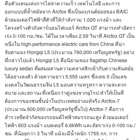
คือตัวแทนแห่งการไล่ล่าความเร็ว เทคโนโลยี และการ
ออกแบบที่ล้ำสมัยจาก Arcfox ซึ่งเป็นแบรนด์ย่อยของ BAIC
ด้วยมอเตอร์ไฟฟ้าสี่ตัวที่ให้กำลังรวม 1,020 แรงม้า และ
โครงสร้างตัวถังคาร์บอนไฟเบอร์ Arcfox GT สามารถทำอัตรา
เร่ง 0-100 กม./ชม. ได้ในเวลาเพียง 2.59 วินาที Arcfox GT เป็น
หนึ่งใน high-performance electric cars from China ที่น่า
จับตามอง Hongqi L5 (ประมาณ 760,000 เหรียญสหรัฐ) อย่าง
ที่กล่าวไปแล้ว Hongqi L5 คือนิยามของ flagship Chinese
luxury sedan ที่ผสมผสานความคลาสสิกเข้ากับความทันสมัย
ได้อย่างลงตัว ด้วยความยาว 5.555 เมตร ซึ่งเลข 5 เป็นเลข
มงคลในวัฒนธรรมจีน L5 มอบความหรูหรา ความสะดวก
สบาย และสถานะที่เหนือกว่าคู่แข่งจากยุโรป ทำให้เป็นที่
ต้องการของชนชั้นนำในประเทศอย่างแท้จริง Arcfox-7
(ประมาณ 600,000 เหรียญสหรัฐขึ้นไป) Arcfox-7 คือการ
สำรวจขีดจำกัดของรถยนต์ไฟฟ้าสมรรถนะสูง ด้วยมอเตอร์
ไฟฟ้า 603 แรงม้า แบตเตอรี่ 6.6kWh และอัตราเร่ง 0-100 กม./
ชม. ที่น้อยกว่า 3 วินาที แม้จะมีน้ำหนัก 1755 กก. การ