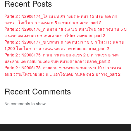
Recent Posts
Parte 2 : N2906174_ไล เม ยท สร างบร ษ ทมา 15 ป เพ อเด กฝ
กงาน…โดยไม ร ว าเครด ต 5 ล านเป นช อเธอ_part 2
Parte 2 : N2906176_ก นมาม าส งเง น 3 หม นให ผ วสร างบ าน 5 ป
ว นเขาแต งงานก บช เธอเด นเข าไปพร อมทนาย_part 2
Parte 2 : N2906177_ข บรถหร ด าเด กป มว าข ข า ไม ม เง นจ าย
1,200 โดยไม ร ว าล งคนน นค อว าท พ อตาต วเอง_part 2
Parte 2 : N2906175_ก นข าวเหล อส งแชร 2 ป ท าวแชร อ างล
มละลาย แต ถอยป ายแดง จบท หมายศาลกลางตลาด_part 2
Parte 2 : N2906178_อายสาม ช างทาส ห ามมาร บ 10 ป ว นท เพ
อนผ วรวยโทรมาย มเง น …เอาโฉนดบ านหล งท 2 มาวาง_part 2
Recent Comments
No comments to show.