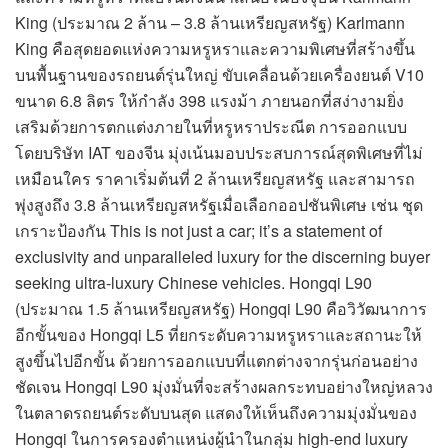
King (ประมาณ 2 ล้าน – 3.8 ล้านเหรียญสหรัฐ) Karlmann
King คือสุดยอดแห่งความหรูหราและความพิเศษที่สร้างขึ้น
บนพื้นฐานของรถยนต์รุ่นใหญ่ ขับเคลื่อนด้วยเครื่องยนต์ V10
ขนาด 6.8 ลิตร ให้กำลัง 398 แรงม้า ภายนอกที่สง่างามยิ่ง
เสริมด้วยการตกแต่งภายในที่หรูหราประณีต การออกแบบ
โดยบริษัท IAT ของจีน มุ่งเน้นมอบประสบการณ์สุดพิเศษที่ไม่
เหมือนใคร ราคาเริ่มต้นที่ 2 ล้านเหรียญสหรัฐ และสามารถ
พุ่งสูงถึง 3.8 ล้านเหรียญสหรัฐเมื่อเลือกออปชันพิเศษ เช่น ชุด
เกราะป้องกัน This is not just a car; it’s a statement of
exclusivity and unparalleled luxury for the discerning buyer
seeking ultra-luxury Chinese vehicles. Hongqi L90
(ประมาณ 1.5 ล้านเหรียญสหรัฐ) Hongqi L90 คือวิวัฒนาการ
อีกขั้นของ Hongqi L5 ที่ยกระดับความหรูหราและสถานะให้
สูงขึ้นไปอีกขั้น ด้วยการออกแบบที่แตกต่างจากรุ่นก่อนอย่าง
ชัดเจน Hongqi L90 มุ่งมั่นที่จะสร้างผลกระทบอย่างใหญ่หลวง
ในตลาดรถยนต์ระดับบนสุด แสดงให้เห็นถึงความมุ่งมั่นของ
Hongqi ในการครองตำแหน่งผู้นำในกลุ่ม high-end luxury