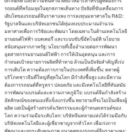
on-frame และความทนทาน M50 เหมาะสำหรับผู้ที่ต้องการ
รถยนต์ที่พร้อมลุยในทุกสภาพเส้นทาง ปัจจัยที่ขับเคลื่อนการ
เติบโตของรถยนต์จีนราคาแพง การลงทุนมหาศาลใน R&D:
รัฐบาลจีนและบริษัทเอกชนได้ทุ่มเทงบประมาณจำนวน
มหาศาลเพื่อการวิจัยและพัฒนา โดยเฉพาะในด้านเทคโนโลยี
ยานยนต์ไฟฟ้า แบตเตอรี่ และระบบขับขี่อัตโนมัติ นโยบาย
สนับสนุนจากภาครัฐ: นโยบายที่เอื้ออำนวยต่อการพัฒนา
อุตสาหกรรมยานยนต์ไฟฟ้า การให้เงินอุดหนุน และการ
กำหนดเป้าหมายการผลิตที่ท้าทาย ล้วนเป็นปัจจัยสำคัญที่เร่ง
การเติบโต ความต้องการภายในประเทศที่เพิ่มขึ้น: ตลาดผู้
บริโภคชาวจีนที่ใหญ่ที่สุดในโลก มีกำลังซื้อสูง และมีความ
ต้องการรถยนต์ที่หรูหรา ปลอดภัย และมีเทคโนโลยีที่ทันสมัย
การพัฒนาแบรนด์และความภาคภูมิใจ: แบรนด์จีนกำลังสร้าง
อัตลักษณ์ของตนเองที่แข็งแกร่งขึ้น พยายามที่จะไม่เป็นเพียงผู้
ผลิต แต่เป็นผู้สร้างสรรค์นวัตกรรมและผู้กำหนดเทรนด์ของ
โลก ความร่วมมือระดับโลก: บริษัทจีนหลายแห่งได้ร่วมมือกับ
บริษัทเทคโนโลยีและผู้เชี่ยวชาญจากทั่วโลก เพื่อเร่งการ
พัฒนาและยกระดับคุณภาพ อนาคตของรถยนต์จีนราคาแพง: