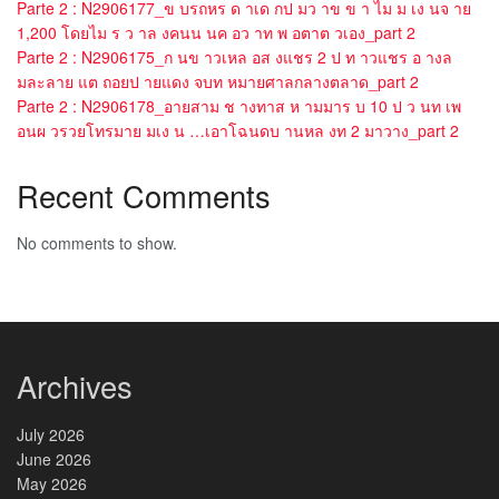
Parte 2 : N2906177_ข บรถหร ด าเด กป มว าข ข า ไม ม เง นจ าย
1,200 โดยไม ร ว าล งคนน นค อว าท พ อตาต วเอง_part 2
Parte 2 : N2906175_ก นข าวเหล อส งแชร 2 ป ท าวแชร อ างล
มละลาย แต ถอยป ายแดง จบท หมายศาลกลางตลาด_part 2
Parte 2 : N2906178_อายสาม ช างทาส ห ามมาร บ 10 ป ว นท เพ
อนผ วรวยโทรมาย มเง น …เอาโฉนดบ านหล งท 2 มาวาง_part 2
Recent Comments
No comments to show.
Archives
July 2026
June 2026
May 2026