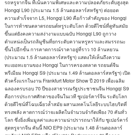
รถหรูจากจีน ที่เน้นความพิเศษและความปลอดภัยระดับสูงสุด
Hongqi L90 (ประมาณ 1.5 ล้านดอลลาร์สหรัฐฯ) ต่อยอด
ความสำเร็จจาก L5, Hongqi L90 คือก้าวสำคัญของ Hongqi
ในการท้าชนตลาดรถยนต์หรูระดับโลก ด้วยดีไซน์ที่ดูทันสมัย
ขึ้นแต่ยังคงความสง่างามแบบฉบับ Hongqi L90 ถูกวาง
ตำแหน่งเป็นรถลิมูซีนที่ยกระดับความหรูหราและสมรรถนะ
ขึ้นไปอีกขั้น การคาดการณ์ราคาอยู่ที่ราว 10 ล้านหยวน
(ประมาณ 1.5 ล้านดอลลาร์สหรัฐฯ) แสดงให้เห็นถึงความ
ทะเยอทะยานของ Hongqi ในการครองตลาด รถยนต์จีน
พรีเมียม Hongqi S9 (ประมาณ 1.49 ล้านดอลลาร์สหรัฐฯ) เปิด
ตัวครั้งแรกในงาน Frankfurt Motor Show ปี 2019 เพื่อเฉลิม
ฉลองครบรอบ 70 ปีของสาธารณรัฐประชาชนจีน Hongqi S9
คือการประกาศศักดาของจีนในเวที ซูเปอร์คาร์จีน ระดับโลก
ด้วยดีไซน์ที่โฉบเฉี่ยวล้ำสมัย ผสานเทคโนโลยีระบบไฮบริดที่
ทรงพลัง คาดการณ์ว่าจะผลิตในจำนวนจำกัดเพียง 70 คันทั่ว
โลก ซึ่งยิ่งเพิ่มมูลค่าและความน่าปรารถนาให้กับ ซูเปอร์คาร์
สุดหรูจากจีน คันนี้ NIO EP9 (ประมาณ 1.48 ล้านดอลลาร์