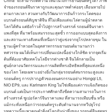
China” จะสามารถตีความใหม่ในวงการยานยนต์หรูได้? ภาพ
จำของรถยนต์จีนราคาถูกและคุณภาพต่ำค่อยๆ เลือนหายไป
ตามกาลเวลา สวนทางกับวิวัฒนาการอันก้าวกระโดดของ
แบรนด์รถยนต์สัญชาติจีน ที่ไม่เพียงแต่จะไล่ตามผู้นำตลาด
โลกได้ทัน แต่ยังก้าวล้ำไปสู่การสร้างสรรค์ รถยนต์จีนราคา
แพงที่สุด ที่มาพร้อมสมรรถนะสุดขั้ว การออกแบบสุดอลังการ
และสถานะทางสังคมที่เหนือกว่าคู่แข่งจากยุโรปหลายขุม ใน
ฐานะผู้คร่ำหวอดในอุตสาหกรรมยานยนต์มานานกว่า
ทศวรรษ ผมได้เห็นการเปลี่ยนแปลงนี้อย่างใกล้ชิด จากจุดเริ่ม
ต้นที่ต้องอาศัยเทคโนโลยีจากต่างชาติ จีนได้กลายเป็น
ศูนย์กลางนวัตกรรมและการผลิตที่ทรงอิทธิพลที่สุดแห่งหนึ่ง
ของโลก โดยเฉพาะอย่างยิ่งในกลุ่มรถยนต์สมรรถนะสูงและ
รถยนต์หรู การปรากฏตัวของยนตรกรรมอย่าง Hongqi L5,
NIO EP9, และ Karlmann King ไม่ใช่เพียงแค่การแจ้งเกิดของ
แบรนด์ แต่เป็นการประกาศศักดาถึงขีดความสามารถในการ
สร้างสรรค์ ซูเปอร์คาร์จีนราคาแพง ที่สามารถเทียบชั้น หรือ
แม้กระทั่งเหนือกว่ารถยนต์หรูระดับตำนานจากทวีปยุโรป
บทความนี้จะพาคุณดำดิ่งสู่โลกอันน่าทึ่งของ รถยนต์จีนสุดหรู