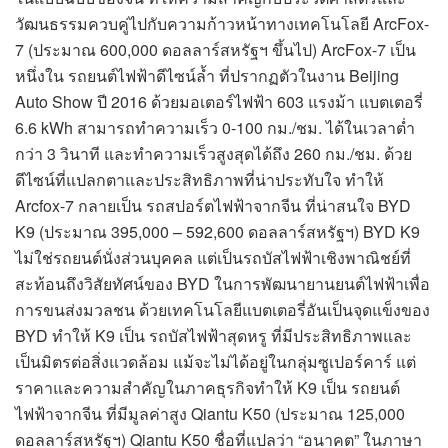
วัฒนธรรมควบคู่ไปกับความก้าวหน้าทางเทคโนโลยี ArcFox-
7 (ประมาณ 600,000 ดอลลาร์สหรัฐฯ ขึ้นไป) ArcFox-7 เป็น
หนึ่งใน รถยนต์ไฟฟ้าดีไซน์ล้ำ ที่ปรากฏตัวในงาน Beijing
Auto Show ปี 2016 ด้วยมอเตอร์ไฟฟ้า 603 แรงม้า แบตเตอรี่
6.6 kWh สามารถทำความเร็ว 0-100 กม./ชม. ได้ในเวลาต่ำ
กว่า 3 วินาที และทำความเร็วสูงสุดได้ถึง 260 กม./ชม. ด้วย
ดีไซน์ที่แปลกตาและประสิทธิภาพที่น่าประทับใจ ทำให้
Arcfox-7 กลายเป็น รถสปอร์ตไฟฟ้าจากจีน ที่น่าสนใจ BYD
K9 (ประมาณ 395,000 – 592,600 ดอลลาร์สหรัฐฯ) BYD K9
ไม่ใช่รถยนต์นั่งส่วนบุคคล แต่เป็นรถบัสไฟฟ้าเชิงพาณิชย์ที่
สะท้อนถึงวิสัยทัศน์ของ BYD ในการพัฒนายานยนต์ไฟฟ้าเพื่อ
การขนส่งมวลชน ด้วยเทคโนโลยีแบตเตอรี่อันเป็นจุดแข็งของ
BYD ทำให้ K9 เป็น รถบัสไฟฟ้าสุดหรู ที่มีประสิทธิภาพและ
เป็นมิตรต่อสิ่งแวดล้อม แม้จะไม่ได้อยู่ในกลุ่มซูเปอร์คาร์ แต่
ราคาและความสำคัญในภาคธุรกิจทำให้ K9 เป็น รถยนต์
ไฟฟ้าจากจีน ที่มีมูลค่าสูง Qiantu K50 (ประมาณ 125,000
ดอลลาร์สหรัฐฯ) Qiantu K50 ชื่อที่แปลว่า “อนาคต” ในภาษา