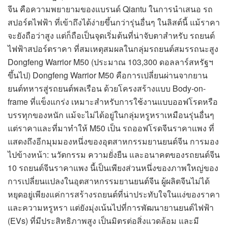
จีน คือความพยายามของแบรนด์ Qiantu ในการนำเสนอ รถ
สปอร์ตไฟฟ้า ที่เข้าถึงได้ง่ายขึ้นกว่ารุ่นอื่นๆ ในลิสต์นี้ แม้ราคา
จะยังถือว่าสูง แต่ก็ถือเป็นจุดเริ่มต้นที่น่าจับตาสำหรับ รถยนต์
ไฟฟ้าสปอร์ตราคา ที่สมเหตุสมผลในกลุ่มรถยนต์สมรรถนะสูง
Dongfeng Warrior M50 (ประมาณ 103,300 ดอลลาร์สหรัฐฯ
ขึ้นไป) Dongfeng Warrior M50 คือการเปลี่ยนผ่านจากยาน
ยนต์ทหารสู่รถยนต์พลเรือน ด้วยโครงสร้างแบบ Body-on-
frame ที่แข็งแกร่ง เหมาะสำหรับการใช้งานแบบออฟโรดหรือ
บรรทุกของหนัก แม้จะไม่ได้อยู่ในกลุ่มหรูหราเหมือนรุ่นอื่นๆ
แต่ราคาและที่มาทำให้ M50 เป็น รถออฟโรดจีนราคาแพง ที่
แสดงถึงอีกมุมมองหนึ่งของอุตสาหกรรมยานยนต์จีน การมอง
ไปข้างหน้า: นวัตกรรม ความยั่งยืน และอนาคตของรถยนต์จีน
10 รถยนต์จีนราคาแพง นี้เป็นเพียงส่วนหนึ่งของภาพใหญ่ของ
การเปลี่ยนแปลงในอุตสาหกรรมยานยนต์จีน ผู้ผลิตจีนไม่ได้
หยุดอยู่เพียงแค่การสร้างรถยนต์ที่น่าประทับใจในแง่ของราคา
และความหรูหรา แต่ยังมุ่งเน้นไปที่การพัฒนายานยนต์ไฟฟ้า
(EVs) ที่มีประสิทธิภาพสูง เป็นมิตรต่อสิ่งแวดล้อม และมี