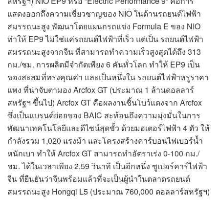
สหรัฐฯ) NIO EP9 หรือ “Electric Performance 9” คือการ
แสดงออกถึงความเชี่ยวชาญของ NIO ในด้านรถยนต์ไฟฟ้า
สมรรถนะสูง พัฒนาโดยแผนกรถแข่ง Formula E ของ NIO
ทำให้ EP9 ไม่ใช่แค่รถยนต์ไฟฟ้าที่เร็ว แต่เป็น รถยนต์ไฟฟ้า
สมรรถนะสูงจากจีน ที่สามารถทำความเร็วสูงสุดได้ถึง 313
กม./ชม. การผลิตมีจำกัดเพียง 6 คันทั่วโลก ทำให้ EP9 เป็น
ของสะสมที่ทรงคุณค่า และเป็นหนึ่งใน รถยนต์ไฟฟ้าหรูราคา
แพง ที่น่าจับตามอง Arcfox GT (ประมาณ 1 ล้านดอลลาร์
สหรัฐฯ ขึ้นไป) Arcfox GT คือผลงานชิ้นโบว์แดงจาก Arcfox
ซึ่งเป็นแบรนด์ย่อยของ BAIC สะท้อนถึงความมุ่งมั่นในการ
พัฒนาเทคโนโลยีและดีไซน์สุดขั้ว ด้วยมอเตอร์ไฟฟ้า 4 ตัว ให้
กำลังรวม 1,020 แรงม้า และโครงสร้างคาร์บอนไฟเบอร์น้ำ
หนักเบา ทำให้ Arcfox GT สามารถทำอัตราเร่ง 0-100 กม./
ชม. ได้ในเวลาเพียง 2.59 วินาที เป็นอีกหนึ่ง ซูเปอร์คาร์ไฟฟ้า
จีน ที่ยืนยันว่าจีนพร้อมแล้วที่จะเป็นผู้นำในตลาดรถยนต์
สมรรถนะสูง Hongqi L5 (ประมาณ 760,000 ดอลลาร์สหรัฐฯ)