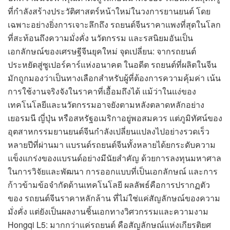
ที่กำลังสร้างประวัติศาสตร์หน้าใหม่ในวงการยานยนต์ โดย
เฉพาะอย่างยิ่งการเจาะลึกถึง รถยนต์จีนราคาแพงที่สุดในโลก
ที่สะท้อนถึงความมั่งคั่ง นวัตกรรม และรสนิยมอันเป็น
เอกลักษณ์ของเศรษฐีจีนยุคใหม่ จุดเปลี่ยน: จากรถยนต์
ประหยัดสู่ซูเปอร์คาร์แห่งอนาคต ในอดีต รถยนต์ที่ผลิตในจีน
มักถูกมองว่าเป็นทางเลือกสำหรับผู้ที่ต้องการความคุ้มค่า เน้น
การใช้งานจริงจังในราคาที่เอื้อมถึงได้ แม้ว่าในแง่ของ
เทคโนโลยีและนวัตกรรมอาจยังตามหลังตลาดหลักอย่าง
เยอรมนี ญี่ปุ่น หรือสหรัฐอเมริกาอยู่พอสมควร แต่ภูมิทัศน์ของ
อุตสาหกรรมยานยนต์จีนกำลังเปลี่ยนแปลงไปอย่างรวดเร็ว
หลายปีที่ผ่านมา แบรนด์รถยนต์จีนทั้งหลายได้ยกระดับความ
แข็งแกร่งของแบรนด์อย่างมีนัยสำคัญ ด้วยการลงทุนมหาศาล
ในการวิจัยและพัฒนา การออกแบบที่เป็นเอกลักษณ์ และการ
ก้าวข้ามข้อจำกัดด้านเทคโนโลยี ผลลัพธ์คือการปรากฏตัว
ของ รถยนต์จีนราคาหลักล้าน ที่ไม่ใช่แค่สัญลักษณ์ของความ
มั่งคั่ง แต่ยังเป็นผลงานชิ้นเอกทางวิศวกรรมและความงาม
Hongqi L5: มากกว่าแค่รถยนต์ คือสัญลักษณ์แห่งเกียรติยศ