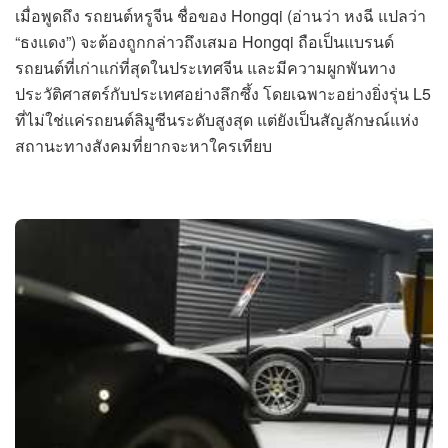
เมื่อพูดถึง รถยนต์หรูจีน ชื่อของ Hongqi (อ่านว่า หงฉี แปลว่า
“ธงแดง”) จะต้องถูกกล่าวถึงเสมอ Hongqi ถือเป็นแบรนด์
รถยนต์ที่เก่าแก่ที่สุดในประเทศจีน และมีความผูกพันทาง
ประวัติศาสตร์กับประเทศอย่างลึกซึ้ง โดยเฉพาะอย่างยิ่งรุ่น L5
ที่ไม่ใช่แค่รถยนต์ลิมูซีนระดับสูงสุด แต่ยังเป็นสัญลักษณ์แห่ง
สถานะทางสังคมที่ยากจะหาใครเทียบ