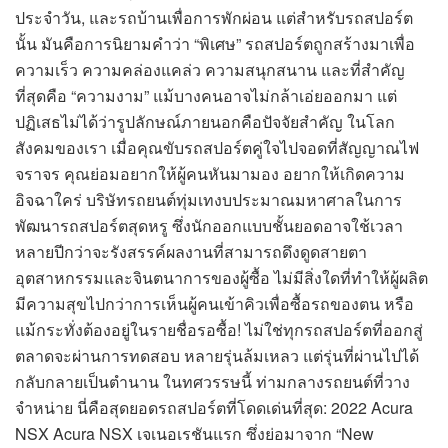
ประจำวัน, และรถบ้านเพื่อการพักผ่อน แต่สำหรับรถสปอร์ต
นั้น มันคือการนิยามคำว่า “พิเศษ” รถสปอร์ตถูกสร้างมาเพื่อ
ความเร็ว ความคล่องแคล่ว ความสนุกสนาน และที่สำคัญ
ที่สุดคือ “ความงาม” แม้บางคนอาจไม่กล้าเอ่ยออกมา แต่
ปฏิเสธไม่ได้ว่ารูปลักษณ์ภายนอกคือปัจจัยสำคัญ ในโลก
สังคมของเรา เมื่อคุณขับรถสปอร์ตคู่ใจไปจอดที่สัญญาณไฟ
จราจร คุณย่อมอยากให้ผู้คนหันมามอง อยากให้เกิดความ
อิจฉาใคร่ บริษัทรถยนต์ทุ่มเทงบประมาณมหาศาลในการ
พัฒนารถสปอร์ตสุดหรู ซึ่งนักออกแบบชั้นยอดอาจใช้เวลา
หลายปีกว่าจะรังสรรค์ผลงานที่สามารถดึงดูดสายตา
อุตสาหกรรมและจินตนาการของผู้ซื้อ ไม่มีสิ่งใดที่ทำให้ผู้ผลิต
มีความสุขไปกว่าการเห็นผู้คนเข้าคิวเพื่อซื้อรถของตน หรือ
แม้กระทั่งต้องอยู่ในรายชื่อรอซื้อ! ไม่ใช่ทุกรถสปอร์ตที่ออกสู่
ตลาดจะผ่านการทดสอบ หลายรุ่นล้มเหลว แต่รุ่นที่ผ่านไปได้
กลับกลายเป็นตำนาน ในทศวรรษนี้ ท่ามกลางรถยนต์ที่วาง
จำหน่าย นี่คือสุดยอดรถสปอร์ตที่โดดเด่นที่สุด: 2022 Acura
NSX Acura NSX เจเนอเรชันแรก ซึ่งย่อมาจาก “New