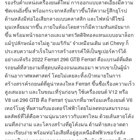
รองรับตำแหน่งเครื่องยนต์ใหม่ การออกแบบลาดเอียงมีความ
ชัดเจนยิ่งขึ้น พร้อมกระจกหลังที่ยาวขึ้นให้ความรู้สึกยุโรป
ด้านหลังมีท่อไอเสียกลางแบบคลาสสิก และไฟหน้าดีไซน์
มุมเหลี่ยมมากขึ้น ภายในห้องโดยสารก็มีความทันสมัยมาก
ขึ้น พร้อมหน้าจอกลางและมาตรวัดดิจิทอลแทนแบบอนาล็อก
แม้รูปลักษณ์อาจไม่ดู “อเมริกัน” จ๋าเหมือนเดิม แต่ Chevy ก็
ประสบความสำเร็จในการสร้างสรรค์ให้เป็นซูเปอร์คาร์ได้
อย่างแท้จริง 2022 Ferrari 296 GTB Ferrari คือแบรนด์ที่ผลิต
รถยนต์ที่สวยงามที่สุดบนท้องถนนเสมอมา พวกเขาเป็นผู้นำ
ด้านอากาศพลศาสตร์ โดยไม่เคยละทิ้งเป้าหมายในการ
สร้างสรรค์รถยนต์ที่ดูน่าหลงใหล Ferrari ขึ้นชื่อเรื่องความเร็ว
สูงเสมอมา และในขณะที่รุ่นก่อนๆ ใช้เครื่องยนต์ V12 หรือ
V8 แต่ 296 GTB คือ Ferrari รุ่นแรกที่มาพร้อมเครื่องยนต์ V6
เทอร์โบคู่ ที่ผสานกับมอเตอร์ไฟฟ้าโดยไม่ลดทอนสมรรถนะ
ผลลัพธ์ที่ได้คือความนุ่มนวลราวกับแพรไหม ด้วยเส้นสายโค้ง
มนที่สง่างาม และโครงสร้างที่ดูโค้งมน ด้านท้ายสะอาดตา
และเรียบง่าย พร้อมท่อไอเสียที่อยู่สูงเหนือดิฟฟิวเซอร์หลัง