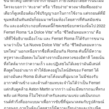
ขนาดใหญ่ แตกต่างจากภายนอก ภายในห้องโดยสารนั้นไม่มี
ใครจะบอกว่า “สะอาด” หรือ “เรียบง่าย” พวงมาลัยเพียงอย่าง
เดียวก็ดูเหมือนต้องใช้ปริญญาเอกในการใช้งาน แต่รถยนต์ที่มี
ขุมพลังอันทันสมัยก็ย่อมมาพร้อมห้องโดยสารที่ทันสมัยเช่น
กัน และองค์ประกอบทั้งหมดนี้ก็ชดเชยข้อบกพร่องนั้นไป 2022
Ferrari Roma “La Dolce Vita” หรือ “ชีวิตอันหอมหวาน” คือ
วลีที่ใช้อธิบายเมืองโรม และ Ferrari Roma ก็ได้รับการขนาน
นามว่าเป็น “La Nuova Dolce Vita” หรือ “ชีวิตอันหอมหวาน
บทใหม่” นอกเหนือจากชื่อที่เหมือนกัน Roma คันนี้ก็มีความ
หรูหราละเมียดละไมไม่ต่างจากเมืองหลวงของอิตาลี โดยเน้น
ที่สไตล์มากกว่าความเร็ว และปฏิเสธไม่ได้เลยว่ามันมีเสน่ห์
ดึงดูดใจอย่างมาก ทำให้ยังคงอยู่ในไลน์อัพของ Ferrari ได้
อย่างมั่นคง Roma มีเส้นสายโค้งมนที่นุ่มนวล ไม่มีช่องรับ
อากาศด้านข้าง และด้านท้ายแทบจะจำไม่ได้ว่าเป็น Ferrari
แต่กลับดูคล้าย Aston Martin มากกว่า แม้จะมีสมรรถนะที่ทรง
พลัง แต่ Roma ก็ไม่ใช่รถสำหรับลงสนามแข่ง แต่เป็นรถแก
รนด์ทัวริ่งที่ออกแบบมาเพื่อการขับขี่ที่นุ่มนวลสมกับรูปลักษณ์
ภายนอก ภายในห้องโดยสารก็มีความเรียบง่ายและประณีต