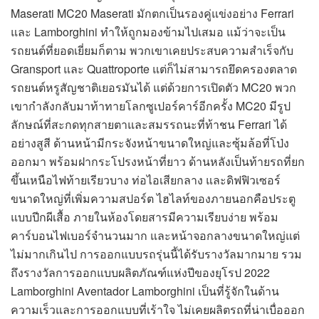
Maserati MC20 Maserati มักตกเป็นรองคู่แข่งอย่าง Ferrari
และ Lamborghini ทำให้ถูกมองข้ามไปเสมอ แม้ว่าจะเป็น
รถยนต์ที่ยอดเยี่ยมก็ตาม พวกเขาเคยประสบความสำเร็จกับ
Gransport และ Quattroporte แต่ก็ไม่สามารถยึดครองตลาด
รถยนต์หรูสัญชาติเยอรมันได้ แต่ด้วยการเปิดตัว MC20 พวก
เขากำลังกลับมาท้าทายโลกซูเปอร์คาร์อีกครั้ง MC20 มีรูป
ลักษณ์ที่สะกดทุกสายตาและสมรรถนะที่ท้าชน Ferrari ได้
อย่างสูสี ด้านหน้ามีกระจังหน้าขนาดใหญ่และซุ้มล้อที่โป่ง
ออกมา พร้อมฝากระโปรงหน้าที่ยาว ด้านหลังเป็นท้ายรถที่ยก
ขึ้นเหนือไฟท้ายเรียวบาง ท่อไอเสียกลาง และดิฟฟิวเซอร์
ขนาดใหญ่ที่เพิ่มความสปอร์ต ไฮไลท์ของภายนอกคือประตู
แบบปีกผีเสื้อ ภายในห้องโดยสารมีความเรียบง่าย พร้อม
คาร์บอนไฟเบอร์จำนวนมาก และหน้าจอกลางขนาดใหญ่แต่
ไม่มากเกินไป การออกแบบรถรุ่นนี้ได้รับรางวัลมากมาย รวม
ถึงรางวัลการออกแบบผลิตภัณฑ์แห่งปีของยุโรป 2022
Lamborghini Aventador Lamborghini เป็นที่รู้จักในด้าน
ความเร็วและการออกแบบที่เร้าใจ ไม่เคยผลิตรถที่น่าเบื่อออก