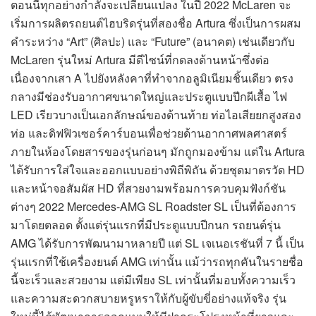
ตอนนี้ทุกอย่างกำลังจะเปลี่ยนแปลง ในปี 2022 McLaren จะ
เริ่มการผลิตรถยนต์ไฮบริดรุ่นที่สองชื่อ Artura ซึ่งเป็นการผสม
คำระหว่าง “Art” (ศิลปะ) และ “Future” (อนาคต) เช่นเดียวกับ
McLaren รุ่นใหม่ Artura มีดีไซน์ที่กดลงด้านหน้าซึ่งต่อ
เนื่องจากเสา A ไปยังหลังคาที่ทำจากอลูมิเนียมชิ้นเดียว ตรง
กลางมีช่องรับอากาศขนาดใหญ่และประตูแบบปีกผีเสื้อ ไฟ
LED เรียวบางเป็นเอกลักษณ์ของด้านท้าย ท่อไอเสียยกสูงสอง
ท่อ และดิฟฟิวเซอร์คาร์บอนเพื่อช่วยด้านอากาศพลศาสตร์
ภายในห้องโดยสารของรุ่นก่อนๆ มักถูกมองข้าม แต่ใน Artura
ได้รับการใส่ใจและออกแบบอย่างพิถีพิถัน ด้วยชุดมาตรวัด HD
และหน้าจอสัมผัส HD ที่สวยงามพร้อมการควบคุมฟังก์ชัน
ต่างๆ 2022 Mercedes-AMG SL Roadster SL เป็นที่ต้องการ
มาโดยตลอด ตั้งแต่รุ่นแรกที่มีประตูแบบปีกนก รถยนต์รุ่น
AMG ได้รับการพัฒนามาหลายปี แต่ SL เจเนอเรชันที่ 7 นี้ เป็น
รุ่นแรกที่ใช้เครื่องยนต์ AMG เท่านั้น แม้ว่ารถทุกคันในรายชื่อ
นี้จะเร็วและสวยงาม แต่มีเพียง SL เท่านั้นที่มอบทั้งความเร็ว
และความสะดวกสบายหรูหราให้กับผู้ขับขี่อย่างแท้จริง รุ่น