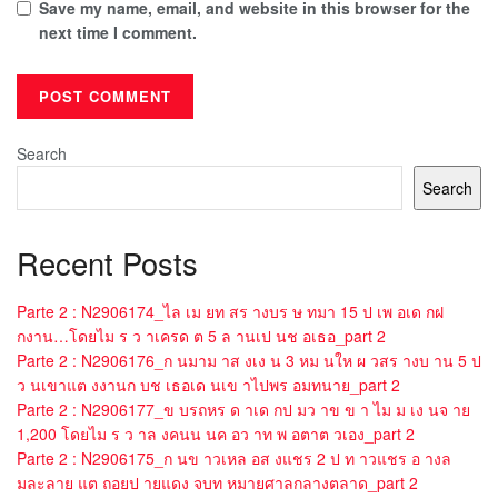
Save my name, email, and website in this browser for the
next time I comment.
Search
Search
Recent Posts
Parte 2 : N2906174_ไล เม ยท สร างบร ษ ทมา 15 ป เพ อเด กฝ
กงาน…โดยไม ร ว าเครด ต 5 ล านเป นช อเธอ_part 2
Parte 2 : N2906176_ก นมาม าส งเง น 3 หม นให ผ วสร างบ าน 5 ป
ว นเขาแต งงานก บช เธอเด นเข าไปพร อมทนาย_part 2
Parte 2 : N2906177_ข บรถหร ด าเด กป มว าข ข า ไม ม เง นจ าย
1,200 โดยไม ร ว าล งคนน นค อว าท พ อตาต วเอง_part 2
Parte 2 : N2906175_ก นข าวเหล อส งแชร 2 ป ท าวแชร อ างล
มละลาย แต ถอยป ายแดง จบท หมายศาลกลางตลาด_part 2