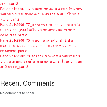
อเธอ_part 2
Parte 2 : N2906176_ก นมาม าส งเง น 3 หม นให ผ วสร
างบ าน 5 ป ว นเขาแต งงานก บช เธอเด นเข าไปพร อม
ทนาย_part 2
Parte 2 : N2906177_ข บรถหร ด าเด กป มว าข ข า ไม
ม เง นจ าย 1,200 โดยไม ร ว าล งคนน นค อว าท พ
อตาต วเอง_part 2
Parte 2 : N2906175_ก นข าวเหล อส งแชร 2 ป ท าว
แชร อ างล มละลาย แต ถอยป ายแดง จบท หมายศาล
กลางตลาด_part 2
Parte 2 : N2906178_อายสาม ช างทาส ห ามมาร บ 10
ป ว นท เพ อนผ วรวยโทรมาย มเง น …เอาโฉนดบ านหล
งท 2 มาวาง_part 2
Recent Comments
No comments to show.