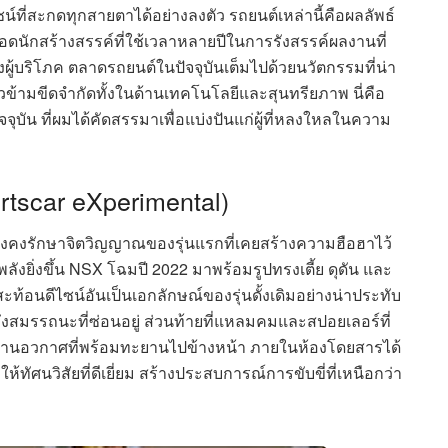
์ที่สะกดทุกสายตาได้อย่างลงตัว รถยนต์เหล่านี้คือผลลัพธ์
ักสร้างสรรค์ที่ใช้เวลาหลายปีในการรังสรรค์ผลงานที่
้บริโภค ตลาดรถยนต์ในปัจจุบันเต็มไปด้วยนวัตกรรมที่น่า
้าวข้ามขีดจำกัดทั้งในด้านเทคโนโลยีและสุนทรียภาพ นี่คือ
จจุบัน ที่ผมได้คัดสรรมาเพื่อแบ่งปันแก่ผู้ที่หลงใหลในความ
tscar eXperimental)
ยยังคงรักษาจิตวิญญาณของรุ่นแรกที่เคยสร้างความฮือฮาไว้
ังยิ่งขึ้น NSX โฉมปี 2022 มาพร้อมรูปทรงเตี้ย ดุดัน และ
ะท้อนดีไซน์อันเป็นเอกลักษณ์ของรุ่นดั้งเดิมอย่างน่าประทับ
สมรรถนะที่ซ่อนอยู่ ส่วนท้ายที่แหลมคมและสปอยเลอร์ที่
บยานอวกาศที่พร้อมทะยานไปข้างหน้า ภายในห้องโดยสารได้
ัศนวิสัยที่ดีเยี่ยม สร้างประสบการณ์การขับขี่ที่เหนือกว่า