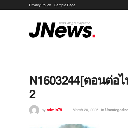
Privacy Policy
Sample Page
N1603244[ตอนต่อไป
2
by
admin79
March 20, 2026
in
Uncategoriz