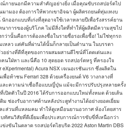
กษณ์ภายนอกมีความสำคัญอย่างยิ่ง เมื่อคุณขับรถสปอร์ตไป
นมามอง ต้องการให้พวกเขาอิจฉา ผู้ผลิตรถยนต์ทุ่มเทงบ
ักออกแบบที่เก่งที่สุดอาจใช้เวลาหลายปีเพื่อรังสรรค์ยาน
ารของผู้บริโภค ไม่มีสิ่งใดที่ทำให้ผู้ผลิตมีความสุขไป
งกว่านั้นคือการต้องลงชื่อในรายชื่อรอเพื่อซื้อ! ไม่ใช่ทุกรถ
เหลว แต่คันที่ผ่านได้นั้นก็กลายเป็นตำนาน ในบรรดา
ัวอย่างที่ดีที่สุดของการผสมผสานดีไซน์ที่โดดเด่นและ
ุกคนใฝ่หา และนี่คือ 10 สุดยอด รถสปอร์ตหรู ที่ครองใจ
 eXperimental) Acura NSX เจเนอเรชันแรก ซึ่งผลิตใน
้นเพื่อท้าชน Ferrari 328 ด้วยเครื่องยนต์ V6 วางกลางที่
ละความน่าเชื่อถือแบบญี่ปุ่น แม้จะมีการปรับปรุงหลายครั้ง
ที่เปิดตัวในปี 2016 ได้รับการออกแบบใหม่ทั้งหมด ด้วยเส้น
ดั้งเดิม ช่องรับอากาศด้านหลังประตูทำงานได้อย่างยอดเยี่ยม
ท้ายและส่วนที่แหลมคม ทำให้ดูเหมือนยานอวกาศ ห้องโดยสาร
นวิสัยที่ดีเยี่ยมเพื่อประสบการณ์การขับขี่ที่เหนือกว่า
ข่งขันในตลาด รถสปอร์ตไฮบริด 2022 Aston Martin DBS