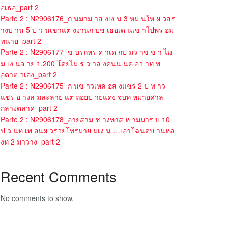
อเธอ_part 2
Parte 2 : N2906176_ก นมาม าส งเง น 3 หม นให ผ วสร
างบ าน 5 ป ว นเขาแต งงานก บช เธอเด นเข าไปพร อม
ทนาย_part 2
Parte 2 : N2906177_ข บรถหร ด าเด กป มว าข ข า ไม
ม เง นจ าย 1,200 โดยไม ร ว าล งคนน นค อว าท พ
อตาต วเอง_part 2
Parte 2 : N2906175_ก นข าวเหล อส งแชร 2 ป ท าว
แชร อ างล มละลาย แต ถอยป ายแดง จบท หมายศาล
กลางตลาด_part 2
Parte 2 : N2906178_อายสาม ช างทาส ห ามมาร บ 10
ป ว นท เพ อนผ วรวยโทรมาย มเง น …เอาโฉนดบ านหล
งท 2 มาวาง_part 2
Recent Comments
No comments to show.