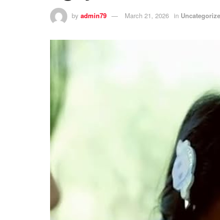
by
admin79
March 21, 2026
in
Uncategoriz