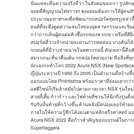
นั่นแหละคือความจริงที่ว่า ในสังคมของเรา รูปลั
จอดที่สัญญาณไฟจราจร คุณย่อมต้องการให้ผู้คนหั
ประมาณมหาศาลเพื่อพัฒนารถสปอร์ตสุดหรูเหล่านี้ น
ยนต์ที่จะดึงดูดความสนใจของอุตสาหกรรมและจินตนาก
กว่าการเห็นผู้คนต่อคิวซื้อรถของพวกเขา หรือที่ดียิ่
สปอร์ตที่วางจำหน่ายจะผ่านการทดสอบ บางคันก็ล้ม
รถยนต์ที่มีวางจำหน่ายในทศวรรษนี้ คันเหล่านี้คือต
สมรรถนะที่น่าตื่นเต้น รถสปอร์ตสวยงาม คือสิ่งที่ท
นักเลงรถทั่วโลก 2022 Acura NSX (New Sportscar
ญี่ปุ่นระหว่างปี 1990 ถึง 2005 เป็นตำนานที่สร้างขึ
ออกแบบโดย Pininfarina พร้อมราคาที่ย่อมเยากว่าแ
แต่ดีไซน์ก็เริ่มล้าสมัยไปตามกาลเวลา NSX รุ่นใหม่
สายที่เตี้ย ก้าวร้าว และไฟท้ายที่ชวนให้นึกถึงรุ่น
รับกับบั้นท้ายที่กว้างขึ้น ด้านหลังมีสปอยเลอร์
ภายในให้ความรู้สึกโค้งมนตามหลักสรีรศาสตร์ มอบทัศ
Acura NSX 2022 คือก้าวสำคัญของแบรนด์ในการแ
Superleggera