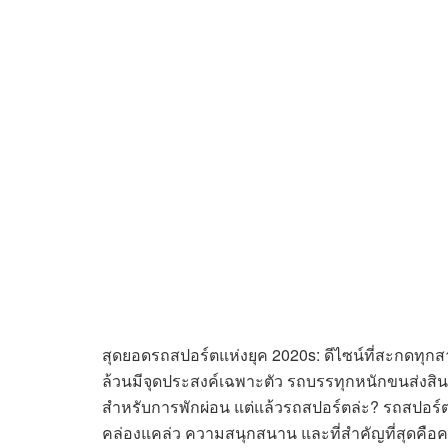
สุดยอดรถสปอร์ตแห่งยุค 2020s: ดีไซน์ที่สะกดทุ
ล้วนมีจุดประสงค์เฉพาะตัว รถบรรทุกหนักขนส่งส
สำหรับการพักผ่อน แต่แล้วรถสปอร์ตล่ะ? รถสปอร์ตคื
คล่องแคล่ว ความสนุกสนาน และที่สำคัญที่สุดคือค