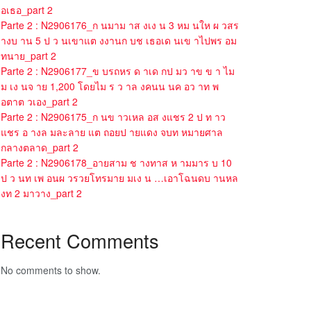
อเธอ_part 2
Parte 2 : N2906176_ก นมาม าส งเง น 3 หม นให ผ วสร
างบ าน 5 ป ว นเขาแต งงานก บช เธอเด นเข าไปพร อม
ทนาย_part 2
Parte 2 : N2906177_ข บรถหร ด าเด กป มว าข ข า ไม
ม เง นจ าย 1,200 โดยไม ร ว าล งคนน นค อว าท พ
อตาต วเอง_part 2
Parte 2 : N2906175_ก นข าวเหล อส งแชร 2 ป ท าว
แชร อ างล มละลาย แต ถอยป ายแดง จบท หมายศาล
กลางตลาด_part 2
Parte 2 : N2906178_อายสาม ช างทาส ห ามมาร บ 10
ป ว นท เพ อนผ วรวยโทรมาย มเง น …เอาโฉนดบ านหล
งท 2 มาวาง_part 2
Recent Comments
No comments to show.