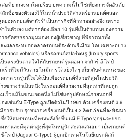
เศษที่ยากจะหาใดเปรียบ บทความนี้ไม่ใช่เพียงการจัดอันดับ
่สลักชื่อของตัวเองไว้ในหน้าประวัติศาสตร์ยานยนต์ตลอด
ดยอดรถยนต์จากัวร์” เป็นภารกิจที่ท้าทายอย่างยิ่ง เพราะ
ค่าในตัวเอง แต่หากต้องเลือก 10 รุ่นที่เป็นตัวแทนของความ
การคัดสรรจากมุมมองของผู้เชี่ยวชาญ ที่พิจารณาทั้ง
ละผลกระทบต่อตลาดรถยนต์ระดับพรีเมียม โดยเฉพาะอย่าง
formance vehicles) หรือรถยนต์สปอร์ตหรู (luxury sports
ป็นแรงบันดาลใจให้กับรถยนต์รุ่นต่อมา จากัวร์ อี-ไทป์
็วที่ไม่มีวันตาย ไม่มีการโต้แย้งใดๆ เกี่ยวกับตำแหน่งของ
าล รถรุ่นนี้ไม่ได้เป็นเพียงรถยนต์ที่สวยที่สุดในประวัติ
้างขวางว่าเป็นหนึ่งในรถยนต์ที่สวยงามที่สุดเท่าที่เคยถูก
ามเร็วแม้ในขณะจอดนิ่ง ไม่ใช่แค่รูปลักษณ์ภายนอกที่
เช่นกัน E-Type ถูกเปิดตัวในปี 1961 ด้วยเครื่องยนต์ 3.8
ด้มีการปรับปรุงขนาดเครื่องยนต์เป็น 4.2 ลิตร ก่อนที่จะพัฒนา
 ซึ่งให้สมรรถนะที่ทรงพลังยิ่งขึ้น แม้ E-Type ทุกรุ่นจะยอด
ารตามหาและมีมูลค่าสูงที่สุดในหมู่นักสะสมเสมอมา เป็นรถยนต์
์ ซี-ไทป์ (Jaguar C-Type): ผู้บุกเบิกเทคโนโลยีเบรกดิสก์