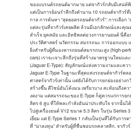
ของแบรนด์รถยนต์มากมาย แต่จากัวร์กลับมีเสน่ห์พิ
แต่เป็นการย้อนรำลึกถึงตำนาน 10 รถยนต์จากัวร์ที
กาล การค้นหา “สุดยอดรถยนต์จากัวร์”: การเลือก “สุ
แต่ละรุ่นที่จากัวร์เคยผลิต ล้วนมีเอกลักษณ์และคุณ
สำเร็จ ยุคสมัย และอิทธิพลต่อวงการยานยนต์ นี่คือ
ประวัติศาสตร์ นวัตกรรม สมรรถนะ การออกแบบ แ
ยิ่งสำหรับผู้ที่มองหารถยนต์สมรรถนะสูง (high-per
cars) เราจะเจาะลึกถึงรุ่นที่สร้างมาตรฐานใหม่และเ
(Jaguar E-Type): สัญลักษณ์แห่งความงามและความเร
Jaguar E-Type ในฐานะที่สุดแห่งรถยนต์จากัวร์ตลอดก
ศาสตร์จากัวร์เท่านั้น แต่ยังได้รับการยกย่องอย่างกว
สร้างขึ้น ดีไซน์อันโค้งมน เพรียวบาง สะท้อนถึงคว
งดงาม แต่สมรรถนะของ E-Type ก็คู่ควรแก่การยกย่อง
ลิตร 6 สูบ ที่ให้พละกำลังอันน่าประทับใจ จากนั้นไ
ไปสู่เครื่องยนต์ V12 ขนาด 5.3 ลิตร ในรุ่น Series 3
เยี่ยม แต่ E-Type Series 1 กลับเป็นรุ่นที่ได้รับก
ที่ “น่าลงทุน” สำหรับผู้ที่ชื่นชอบรถคลาสสิก. จากัวร