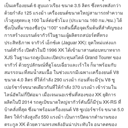
เป็นเครื่องยนต์ 6 สูบแถวเรียง ขนาด 3.5 ลิตร ซึ่งทรงพลังกว่า
ด้วยกำลัง 125 แรงม้า เครื่องยนต์ขนาดใหญ่สามารถทำความ
เร็วสูงสุดทะลุ 100 ไมล์ต่อชั่วโมง (ประมาณ 160 กม./ชม.) ได้
ซึ่งเป็นที่มาของชื่อรุ่น “100” รถคันนี้คือจุดเริ่มต้นที่สำคัญของ
การสร้างแบรนด์จากัวร์ในฐานะผู้ผลิตรถสปอร์ตที่ทรง
ประสิทธิภาพ จากัวร์ เอ็กซ์เค (Jaguar XK): ยุคใหม่แห่งแก
รนด์ทัวริ่ง เปิดตัวในปี 1996 XK ได้เข้ามาสานต่อบทบาทจาก
XJS ในฐานะรถคูเป้และเปิดประทุนสไตล์ Grand Tourer ของ
จากัวร์ ด้วยรูปลักษณ์ที่ดูโฉบเฉี่ยวและเร้าใจ ก็มาพร้อมกับ
สมรรถนะที่สมน้ำสมเนื้อ ในช่วงแรกมีเฉพาะเครื่องยนต์ V8
ขนาด 4.0 ลิตร ที่ให้กำลัง 290 แรงม้า ก่อนที่จะมีรุ่น V8 ซู
เปอร์ชาร์จขนาดเดียวกันที่ให้กำลัง 370 แรงม้า เข้าร่วมใน
ไลน์อัพไม่กี่ปีต่อมา เมื่อเจนเนอเรชั่นที่สองของ XK ยุติการ
ผลิตในปี 2014 รถคูเป้ขนาดใหญ่จากัวร์คันนี้ก็มีรุ่น XK-RS ที่
บ้าคลั่งที่สุด ซึ่งมาพร้อมเครื่องยนต์ V8 ซูเปอร์ชาร์จ ขนาด 5.0
ลิตร ให้กำลังสูงถึง 550 แรงม้า เป็นการปิดฉากตำนานของ
ตระกูล XK ด้วยความทรงพลังอันน่าประทับใจ อนาคตของ