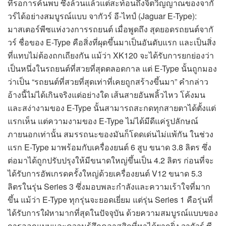
ที่รอการค้นพบ ซึ่งล้วนแล้วแต่สะท้อนถึงจิตวิญญาณของจากั
วร์ได้อย่างสมบูรณ์แบบ จากัวร์ อี-ไทป์ (Jaguar E-Type):
มาสเตอร์พีซแห่งวงการรถยนต์ เมื่อพูดถึง สุดยอดรถยนต์จากั
วร์ ชื่อของ E-Type คือสิ่งที่ผุดขึ้นมาเป็นอันดับแรก และเป็นสิ่ง
ที่แทบไม่ต้องถกเถียงกัน แม้ว่า XK120 จะได้รับการยกย่องว่า
เป็นหนึ่งในรถยนต์ที่สวยที่สุดตลอดกาล แต่ E-Type นั้นถูกมอง
ว่าเป็น “รถยนต์ที่สวยที่สุดเท่าที่เคยถูกสร้างขึ้นมา” คำกล่าว
อ้างนี้ไม่ได้เกินจริงแต่อย่างใด เส้นสายอันพลิ้วไหว โค้งมน
และสง่างามของ E-Type นั้นสามารถสะกดทุกสายตาได้ตั้งแต่
แรกเห็น แต่ความงามของ E-Type ไม่ได้มีดีแค่รูปลักษณ์
ภายนอกเท่านั้น สมรรถนะของมันก็โดดเด่นไม่แพ้กัน ในช่วง
แรก E-Type มาพร้อมกับเครื่องยนต์ 6 สูบ ขนาด 3.8 ลิตร ซึ่ง
ต่อมาได้ถูกปรับปรุงให้มีขนาดใหญ่ขึ้นเป็น 4.2 ลิตร ก่อนที่จะ
ได้รับการอัพเกรดครั้งใหญ่ด้วยเครื่องยนต์ V12 ขนาด 5.3
ลิตรในรุ่น Series 3 ซึ่งมอบพละกำลังและความเร้าใจที่มาก
ขึ้น แม้ว่า E-Type ทุกรุ่นจะยอดเยี่ยม แต่รุ่น Series 1 คือรุ่นที่
ได้รับการใฝ่หามากที่สุดในปัจจุบัน ด้วยความสมบูรณ์แบบของ
การออกแบบและความรู้สึกคลาสสิกที่หาได้ยากยิ่ง จากัวร์ ซี-