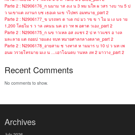
Parte 2 : N2906176_ก นมาม าส งเง น 3 หม นให ผ วสร างบ าน 5 ป
ว นเขาแต งงานก บช เธอเด นเข าไปพร อมทนาย_part 2
Parte 2 : N2906177_ข บรถหร ด าเด กป มว าข ข า ไม ม เง นจ าย
1,200 โดยไม ร ว าล งคนน นค อว าท พ อตาต วเอง_part 2
Parte 2 : N2906175_ก นข าวเหล อส งแชร 2 ป ท าวแชร อ างล
มละลาย แต ถอยป ายแดง จบท หมายศาลกลางตลาด_part 2
Parte 2 : N2906178_อายสาม ช างทาส ห ามมาร บ 10 ป ว นท เพ
อนผ วรวยโทรมาย มเง น …เอาโฉนดบ านหล งท 2 มาวาง_part 2
Recent Comments
No comments to show.
Archives
July 2026