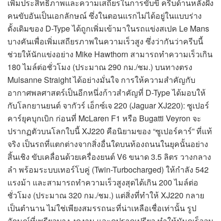
เพิ่มประสิทธิภาพและความเสถียรในการขับขี่ ครีบด้านหลังฝั่ง
คนขับอันเป็นเอกลักษณ์ ซึ่งในตอนแรกไม่ได้อยู่ในแบบร่าง
ดั้งเดิมของ D-Type ได้ถูกเพิ่มเข้ามาในรถแข่งสเปค Le Mans
บางคันเพื่อเพิ่มเสถียรภาพในความเร็วสูง ซึ่งว่ากันว่าครีบนี้
ช่วยให้นักแข่งอย่าง Mike Hawthorn สามารถทำความเร็วเกิน
180 ไมล์ต่อชั่วโมง (ประมาณ 290 กม./ชม.) บนทางตรง
Mulsanne Straight ได้อย่างมั่นใจ การให้ความสำคัญกับ
อากาศพลศาสตร์เป็นอีกหนึ่งก้าวสำคัญที่ D-Type ได้มอบให้
กับโลกยานยนต์ จากัวร์ เอ็กซ์เจ 220 (Jaguar XJ220): ซูเปอร์
คาร์ยุคบุกเบิก ก่อนที่ McLaren F1 หรือ Bugatti Veyron จะ
ปรากฏตัวบนโลกใบนี้ XJ220 คือนิยามของ “ซูเปอร์คาร์” ที่แท้
จริง เป็นรถที่แตกต่างจากสิ่งอื่นใดบนท้องถนนในยุคนั้นอย่าง
สิ้นเชิง ขับเคลื่อนด้วยเครื่องยนต์ V6 ขนาด 3.5 ลิตร วางกลาง
ลำ พร้อมระบบเทอร์โบคู่ (Twin-Turbocharged) ให้กำลัง 542
แรงม้า และสามารถทำความเร็วสูงสุดได้เกิน 200 ไมล์ต่อ
ชั่วโมง (ประมาณ 320 กม./ชม.) แต่สิ่งที่ทำให้ XJ220 กลาย
เป็นตำนาน ไม่ใช่เพียงสมรรถนะที่น่าเหลือเชื่อเท่านั้น รูป
ลักษณ์ที่เพรียวบาง งดงาม และดูปราดเปรียว ทำให้มันดูเร็วจน