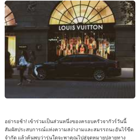
อย่ารอช้า! เข้าร่วมเป็นส่วนหนึ่งของครอบครัวจากัวร์วันนี้
สัมผัสประสบการณ์แห่งความสง่างามและสมรรถนะอันไร้ขีด
จำกัด แล้วค้นพบว่ารุ่นใดจะพาคุณไปสู่จุดหมายปลายทาง