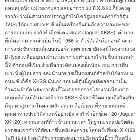
แทบหยุดนิ่ง แม้เวลาจะล่วงเลยมากว่า 30 ปี XJ220 ก็ยังคงดู
ราวกับว่ามันสามารถปรากฏตัวในโชว์รูมรถยนต์จากัวร์รุ่น
ใหม่ๆ ได้อย่างสบายๆ ซึ่งเป็นเครื่องยืนยันถึงความอมตะของ
การออกแบบ จากัวร์ เอ็กซ์เคเอสเอส (Jaguar XKSS): ตำนาน
ที่เกิดจากความจำเป็น ในปี 1956 จากัวร์ตัดสินใจถอนตัวจาก
การแข่งขันรถยนต์แบบสปอร์ต แต่พวกเขายังคงมีโครงรถแข่ง
D-Type เหลืออยู่เป็นจำนวนมาก จะทำอย่างไรกับชิ้นส่วนเหล่า
นี้? คำตอบที่เรียบง่ายคือการดัดแปลงเล็กน้อย เช่น การเพิ่ม
เบาะนั่งผู้โดยสาร และนำมาขายเป็นรถยนต์สำหรับใช้งานบน
ถนน ซึ่งก็คือ XKSS นั่นเอง รถยนต์รุ่นนี้ถูกผลิตออกมาเป็น
จำนวนจำกัด และบางคันก็ไม่เคยออกจากโรงงานเนื่องจาก
เหตุเพลิงไหม้อันน่าเศร้า รถ XKSS ที่รอดชีวิตมาจนถึงปัจจุบัน
มีมูลค่าสูงมากในตลาดนักสะสม ถือเป็นรถที่หายากและมี
คุณค่าทางประวัติศาสตร์อย่างยิ่ง จากัวร์ เอ็กซ์เค 120 (Jaguar
XK120): ความงามที่ก้าวข้ามกาลเวลา ในฐานะรถสปอร์ตคัน
แรกของจากัวร์ที่พัฒนาขึ้นหลังสงครามโลกครั้งที่สอง XK120
ในปี 1948 ยังคงได้รับการยกย่องมาจนถึงทุกวันนี้ว่าเป็นหนึ่ง