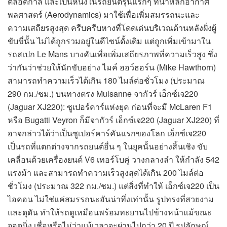
ตลอดกาล และเป็นหนึ่งในรถยนต์รุ่นแรกๆ ที่นำหลักอากาศ
พลศาสตร์ (Aerodynamics) มาใช้เพื่อเพิ่มสมรรถนะและ
ความเสถียรสูงสุด ครีบครีบหางที่โดดเด่นบริเวณด้านหลังฝั่งผู้
ขับขี่นั้น ไม่ได้ถูกรวมอยู่ในดีไซน์ดั้งเดิม แต่ถูกเพิ่มเข้ามาใน
รถสเปก Le Mans บางคันเพื่อเพิ่มเสถียรภาพที่ความเร็วสูง ซึ่ง
ว่ากันว่าช่วยให้นักขับอย่าง ไมค์ ฮอว์ธอร์น (Mike Hawthorn)
สามารถทำความเร็วได้เกิน 180 ไมล์ต่อชั่วโมง (ประมาณ
290 กม./ชม.) บนทางตรง Mulsanne จากัวร์ เอ็กซ์เจ220
(Jaguar XJ220): ซูเปอร์คาร์แห่งยุค ก่อนที่จะมี McLaren F1
หรือ Bugatti Veyron ก็มีจากัวร์ เอ็กซ์เจ220 (Jaguar XJ220) ที่
อาจกล่าวได้ว่าเป็นซูเปอร์คาร์คันแรกของโลก เอ็กซ์เจ220
เป็นรถที่แตกต่างจากรถยนต์อื่น ๆ ในยุคนั้นอย่างสิ้นเชิง ขับ
เคลื่อนด้วยเครื่องยนต์ V6 เทอร์โบคู่ วางกลางลำ ให้กำลัง 542
แรงม้า และสามารถทำความเร็วสูงสุดได้เกิน 200 ไมล์ต่อ
ชั่วโมง (ประมาณ 322 กม./ชม.) แต่สิ่งที่ทำให้ เอ็กซ์เจ220 เป็น
ไอคอน ไม่ใช่แค่สมรรถนะอันน่าทึ่งเท่านั้น รูปทรงที่สวยงาม
และดุดัน ทำให้รถดูเหมือนพร้อมทะยานไปข้างหน้าแม้ขณะ
จอดนิ่ง เชื่อหรือไม่ว่าแม้เวลาจะผ่านไปกว่า 20 ปี รูปลักษณ์