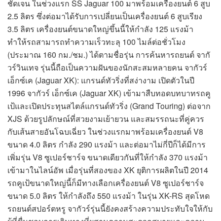
ชัดเจน ในช่วงแรก SS Jaguar 100 มาพร้อมเครื่องยนต์ 6 สูบ
2.5 ลิตร ซึ่งต่อมาได้รับการเปลี่ยนเป็นเครื่องยนต์ 6 สูบเรียง
3.5 ลิตร เครื่องยนต์ขนาดใหญ่ขึ้นนี้ให้กำลัง 125 แรงม้า
ทำให้รถสามารถทำความเร็วทะลุ 100 ไมล์ต่อชั่วโมง
(ประมาณ 160 กม./ชม.) ได้ตามชื่อรุ่น การค้นหารถยนต์ จากั
วร์วินเทจ รุ่นนี้ถือเป็นความฝันของนักสะสมหลายคน จากัวร์
เอ็กซ์เค (Jaguar XK): แกรนด์ทัวริ่งที่สง่างาม เปิดตัวในปี
1996 จากัวร์ เอ็กซ์เค (Jaguar XK) เข้ามาสืบทอดบทบาทรถคู
เป้และเปิดประทุนสไตล์แกรนด์ทัวริ่ง (Grand Touring) ต่อจาก
XJS ด้วยรูปลักษณ์ที่สวยงามเย้ายวน และสมรรถนะที่คู่ควร
กับเส้นสายอันโฉบเฉี่ยว ในช่วงแรกมาพร้อมเครื่องยนต์ V8
ขนาด 4.0 ลิตร กำลัง 290 แรงม้า และต่อมาไม่กี่ปีก็ได้มีการ
เพิ่มรุ่น V8 ซูเปอร์ชาร์จ ขนาดเดียวกันที่ให้กำลัง 370 แรงม้า
เข้ามาในไลน์อัพ เมื่อรุ่นที่สองของ XK ยุติการผลิตในปี 2014
รถคูเป้ขนาดใหญ่นี้ก็มีทางเลือกเครื่องยนต์ V8 ซูเปอร์ชาร์จ
ขนาด 5.0 ลิตร ให้กำลังถึง 550 แรงม้า ในรุ่น XK-RS สุดโหด
รถยนต์สปอร์ตหรู จากัวร์รุ่นนี้ยังคงสร้างความประทับใจให้กับ