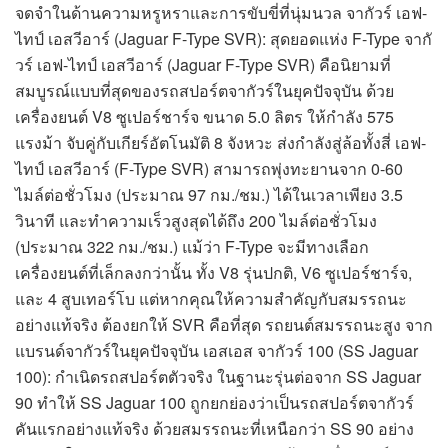
จดจำในด้านความหรูหราและการขับขี่ที่นุ่มนวล จากัวร์ เอฟ-
ไทป์ เอสวีอาร์ (Jaguar F-Type SVR): สุดยอดแห่ง F-Type จากั
วร์ เอฟ-ไทป์ เอสวีอาร์ (Jaguar F-Type SVR) คือนิยามที่
สมบูรณ์แบบที่สุดของรถสปอร์ตจากัวร์ในยุคปัจจุบัน ด้วย
เครื่องยนต์ V8 ซูเปอร์ชาร์จ ขนาด 5.0 ลิตร ให้กำลัง 575
แรงม้า จับคู่กับเกียร์อัตโนมัติ 8 จังหวะ ส่งกำลังสู่ล้อทั้งสี่ เอฟ-
ไทป์ เอสวีอาร์ (F-Type SVR) สามารถพุ่งทะยานจาก 0-60
ไมล์ต่อชั่วโมง (ประมาณ 97 กม./ชม.) ได้ในเวลาเพียง 3.5
วินาที และทำความเร็วสูงสุดได้ถึง 200 ไมล์ต่อชั่วโมง
(ประมาณ 322 กม./ชม.) แม้ว่า F-Type จะมีทางเลือก
เครื่องยนต์ที่เล็กลงกว่านั้น ทั้ง V8 รุ่นปกติ, V6 ซูเปอร์ชาร์จ,
และ 4 สูบเทอร์โบ แต่หากคุณให้ความสำคัญกับสมรรถนะ
อย่างแท้จริง ต้องยกให้ SVR คือที่สุด รถยนต์สมรรถนะสูง จาก
แบรนด์จากัวร์ในยุคปัจจุบัน เอสเอส จากัวร์ 100 (SS Jaguar
100): กำเนิดรถสปอร์ตตัวจริง ในฐานะรุ่นต่อจาก SS Jaguar
90 ทำให้ SS Jaguar 100 ถูกยกย่องว่าเป็นรถสปอร์ตจากัวร์
คันแรกอย่างแท้จริง ด้วยสมรรถนะที่เหนือกว่า SS 90 อย่าง