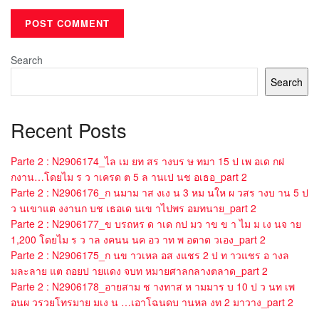
Search
Search
Recent Posts
Parte 2 : N2906174_ไล เม ยท สร างบร ษ ทมา 15 ป เพ อเด กฝ
กงาน…โดยไม ร ว าเครด ต 5 ล านเป นช อเธอ_part 2
Parte 2 : N2906176_ก นมาม าส งเง น 3 หม นให ผ วสร างบ าน 5 ป
ว นเขาแต งงานก บช เธอเด นเข าไปพร อมทนาย_part 2
Parte 2 : N2906177_ข บรถหร ด าเด กป มว าข ข า ไม ม เง นจ าย
1,200 โดยไม ร ว าล งคนน นค อว าท พ อตาต วเอง_part 2
Parte 2 : N2906175_ก นข าวเหล อส งแชร 2 ป ท าวแชร อ างล
มละลาย แต ถอยป ายแดง จบท หมายศาลกลางตลาด_part 2
Parte 2 : N2906178_อายสาม ช างทาส ห ามมาร บ 10 ป ว นท เพ
อนผ วรวยโทรมาย มเง น …เอาโฉนดบ านหล งท 2 มาวาง_part 2