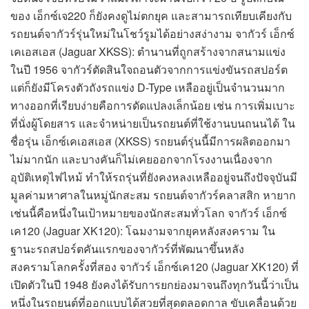
ของ เอ็กซ์เจ220 ก็ยังคงดูไม่ตกยุค และสามารถเทียบเคียงกับ
รถยนต์จากัวร์รุ่นใหม่ในโชว์รูมได้อย่างสง่างาม จากัวร์ เอ็กซ์
เคเอสเอส (Jaguar XKSS): ตำนานที่ถูกสร้างจากสนามแข่ง
ในปี 1956 จากัวร์ตัดสินใจถอนตัวจากการแข่งขันรถสปอร์ต
แต่ก็ยังมีโครงตัวถังรถแข่ง D-Type เหลืออยู่เป็นจำนวนมาก
ทางออกที่เรียบง่ายคือการดัดแปลงเล็กน้อย เช่น การเพิ่มเบาะ
ที่นั่งผู้โดยสาร และจำหน่ายเป็นรถยนต์ที่ใช้งานบนถนนได้ ใน
ชื่อรุ่น เอ็กซ์เคเอสเอส (XKSS) รถยนต์รุ่นนี้มีการผลิตออกมา
ไม่มากนัก และบางคันก็ไม่เคยออกจากโรงงานเนื่องจาก
อุบัติเหตุไฟไหม้ ทำให้รถรุ่นที่ยังคงหลงเหลืออยู่จนถึงปัจจุบันมี
มูลค่ามหาศาลในหมู่นักสะสม รถยนต์จากัวร์คลาสสิก หายาก
เช่นนี้คือหนึ่งในเป้าหมายของนักสะสมทั่วโลก จากัวร์ เอ็กซ์
เค120 (Jaguar XK120): โฉมงามจากยุคหลังสงคราม ใน
ฐานะรถสปอร์ตคันแรกของจากัวร์ที่พัฒนาขึ้นหลัง
สงครามโลกครั้งที่สอง จากัวร์ เอ็กซ์เค120 (Jaguar XK120) ที่
เปิดตัวในปี 1948 ยังคงได้รับการยกย่องมาจนถึงทุกวันนี้ว่าเป็น
หนึ่งในรถยนต์ที่ออกแบบได้สวยที่สุดตลอดกาล ขับเคลื่อนด้วย