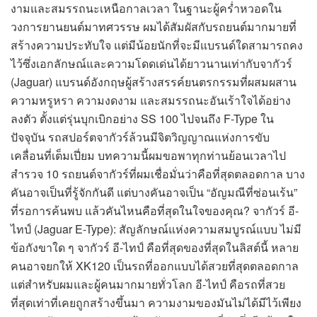
งามและสมรรถนะเหนือกาลเวลา ในฐานะผู้คร่ำหวอดใน
วงการยานยนต์มาทศวรรษ ผมได้สัมผัสกับรถยนต์มากมายที่
สร้างความประทับใจ แต่มีน้อยนักที่จะมีแบรนด์ใดสามารถคง
ไว้ซึ่งเอกลักษณ์และความโดดเด่นได้ยาวนานเท่ากับจากัวร์
(Jaguar) แบรนด์อังกฤษผู้สร้างสรรค์ยนตรกรรมที่ผสมผสาน
ความหรูหรา ความงดงาม และสมรรถนะอันเร้าใจได้อย่าง
ลงตัว ตั้งแต่รุ่นบุกเบิกอย่าง SS 100 ไปจนถึง F-Type ใน
ปัจจุบัน รถสปอร์ตจากัวร์ล้วนมีจิตวิญญาณแห่งการขับ
เคลื่อนที่เต็มเปี่ยม บทความนี้ผมขอพาทุกท่านย้อนเวลาไป
สำรวจ 10 รถยนต์จากัวร์ที่ผมเชื่อมั่นว่าคือที่สุดตลอดกาล บาง
คันอาจเป็นที่รู้จักกันดี แต่บางคันอาจเป็น “อัญมณีที่ซ่อนเร้น”
ที่รอการค้นพบ แล้วคันไหนคือที่สุดในใจของคุณ? จากัวร์ อี-
ไทป์ (Jaguar E-Type): สัญลักษณ์แห่งความสมบูรณ์แบบ ไม่มี
ข้อกังขาใด ๆ จากัวร์ อี-ไทป์ คือที่สุดของที่สุดในลิสต์นี้ หลาย
คนอาจยกให้ XK120 เป็นรถที่ออกแบบได้สวยที่สุดตลอดกาล
แต่สำหรับผมและผู้คนมากมายทั่วโลก อี-ไทป์ คือรถที่สวย
ที่สุดเท่าที่เคยถูกสร้างขึ้นมา ความงามของมันไม่ได้มีไว้เพียง