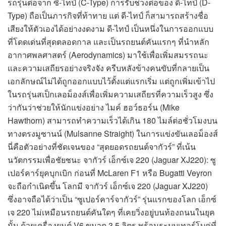
รถรุ่นต่อจาก ซี-ไทป์ (C-Type) การรับช่วงต่อของ ดี-ไทป์ (D-
Type) ถือเป็นภารกิจที่ท้าทาย แต่ ดี-ไทป์ ก็สามารถสร้างชื่อ
เสียงให้ตัวเองได้อย่างงดงาม ดี-ไทป์ เป็นหนึ่งในการออกแบบ
ที่โดดเด่นที่สุดตลอดกาล และเป็นรถยนต์คันแรกๆ ที่นำหลัก
อากาศพลศาสตร์ (Aerodynamics) มาใช้เพื่อเพิ่มสมรรถนะ
และความเสถียรอย่างจริงจัง ครีบหลังข้างคนขับที่กลายเป็น
เอกลักษณ์ไม่ได้ถูกออกแบบไว้ตั้งแต่แรกเริ่ม แต่ถูกเพิ่มเข้าไป
ในรถรุ่นสเป็กเลอม็องส์เพื่อเพิ่มความเสถียรที่ความเร็วสูง ซึ่ง
ว่ากันว่าช่วยให้นักแข่งอย่าง ไมค์ ฮอว์ธอร์น (Mike
Hawthorn) สามารถทำความเร็วได้เกิน 180 ไมล์ต่อชั่วโมงบน
ทางตรงมูซานน์ (Mulsanne Straight) ในการแข่งขันเลอม็องส์
นี่คือตัวอย่างที่ชัดเจนของ “สุดยอดรถยนต์จากัวร์” ที่เน้น
นวัตกรรมเพื่อชัยชนะ จากัวร์ เอ็กซ์เจ 220 (Jaguar XJ220): ซู
เปอร์คาร์ยุคบุกเบิก ก่อนที่ McLaren F1 หรือ Bugatti Veyron
จะถือกำเนิดขึ้น โลกมี จากัวร์ เอ็กซ์เจ 220 (Jaguar XJ220)
ซึ่งอาจถือได้ว่าเป็น “ซูเปอร์คาร์จากัวร์” รุ่นแรกของโลก เอ็กซ์
เจ 220 ไม่เหมือนรถยนต์คันใดๆ ที่เคยวิ่งอยู่บนท้องถนนในยุค
นั้น ด้วยเครื่องยนต์ V6 ขนาด 3.5 ลิตร พร้อมระบบเทอร์โบคู่ที่