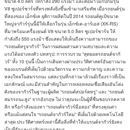
ขนาด 4.0 ลิตร ให้กำลัง 290 แรงม้า และต่อมาไม่กี่ปีก็มีรุ่น
V8 ซูเปอร์ชาร์จที่ทรงพลังยิ่งขึ้นเข้ามาเสริมทัพ เมื่อรถยนต์รุ่น
ที่สองของ เอ็กซ์เค ยุติการผลิตในปี 2014 รถยนต์คูเป้ขนาด
ใหญ่จากัวร์รุ่นนี้มีให้เลือกในรุ่น เอ็กซ์เค-อาร์เอส (XK-RS)
ที่มาพร้อมเครื่องยนต์ V8 ขนาด 5.0 ลิตร ซูเปอร์ชาร์จ ให้
กำลังถึง 550 แรงม้า ซึ่งแสดงให้เห็นถึงความสามารถของ
“รถยนต์หรูจากัวร์” ในการผสมผสานความสบายและความ
แรงได้อย่างลงตัว บทสรุป: การรวบรวม “สุดยอดรถยนต์จากั
วร์” ทั้ง 10 รุ่นนี้ เป็นการเดินทางผ่านประวัติศาสตร์อันยาวนาน
ของแบรนด์ที่เต็มไปด้วยนวัตกรรม ความกล้าหาญ และความ
หลงใหลในสมรรถนะ แต่ละรุ่นที่กล่าวมาล้วนมีเรื่องราวที่เป็น
เอกลักษณ์ และมีส่วนสำคัญในการหล่อหลอมชื่อเสียงอันโด่ง
ดังของจากัวร์ในฐานะผู้ผลิต “รถยนต์สปอร์ตหรู” และ “รถยนต์
สมรรถนะสูง” จากอังกฤษ ไม่ว่าคุณจะเป็นผู้ที่ชื่นชอบรถคลาส
สิก หรือกำลังมองหา “รถยนต์จากัวร์มือสอง” ที่ทรงคุณค่า
หรือแม้แต่สนใจ “รถยนต์จากัวร์ใหม่” ที่เต็มไปด้วยเทคโนโลยี
ล่าสุด ประวัติศาสตร์เหล่านี้คือสิ่งที่ทำให้แบรนด์จากัวร์ยังคง
เป็นที่รักและน่าจับตามองเสมอ