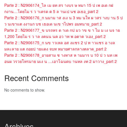
Parte 2 : N2906174_ไล เม ยท สร างบร ษ ทมา 15 ป เพ อเด กฝ
กงาน…โดยไม ร ว าเครด ต 5 ล านเป นช อเธอ_part 2
Parte 2 : N2906176_ก นมาม าส งเง น 3 หม นให ผ วสร างบ าน 5 ป
ว นเขาแต งงานก บช เธอเด นเข าไปพร อมทนาย_part 2
Parte 2 : N2906177_ข บรถหร ด าเด กป มว าข ข า ไม ม เง นจ าย
1,200 โดยไม ร ว าล งคนน นค อว าท พ อตาต วเอง_part 2
Parte 2 : N2906175_ก นข าวเหล อส งแชร 2 ป ท าวแชร อ างล
มละลาย แต ถอยป ายแดง จบท หมายศาลกลางตลาด_part 2
Parte 2 : N2906178_อายสาม ช างทาส ห ามมาร บ 10 ป ว นท เพ
อนผ วรวยโทรมาย มเง น …เอาโฉนดบ านหล งท 2 มาวาง_part 2
Recent Comments
No comments to show.
Archives