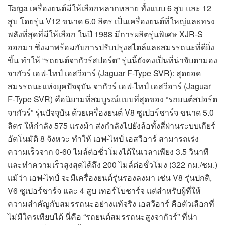
Targa เครื่องยนต์มีให้เลือกหลากหลาย ทั้งแบบ 6 สูบ และ 12
สูบ โดยรุ่น V12 ขนาด 6.0 ลิตร เป็นเครื่องยนต์ที่ใหญ่และทรง
พลังที่สุดที่มีให้เลือก ในปี 1988 มีการผลิตรุ่นพิเศษ XJR-S
ออกมา ซึ่งมาพร้อมกับการปรับปรุงสไตล์และสมรรถนะที่ดียิ่ง
ขึ้น ทำให้ “รถยนต์จากัวร์สปอร์ต” รุ่นนี้ยังคงเป็นที่น่าจับตามอง
จากัวร์ เอฟ-ไทป์ เอสวีอาร์ (Jaguar F-Type SVR): สุดยอด
สมรรถนะแห่งยุคปัจจุบัน จากัวร์ เอฟ-ไทป์ เอสวีอาร์ (Jaguar
F-Type SVR) คือนิยามที่สมบูรณ์แบบที่สุดของ “รถยนต์สปอร์ต
จากัวร์” รุ่นปัจจุบัน ด้วยเครื่องยนต์ V8 ซูเปอร์ชาร์จ ขนาด 5.0
ลิตร ให้กำลัง 575 แรงม้า ส่งกำลังไปยังล้อทั้งสี่ผ่านระบบเกียร์
อัตโนมัติ 8 จังหวะ ทำให้ เอฟ-ไทป์ เอสวีอาร์ สามารถเร่ง
ความเร็วจาก 0-60 ไมล์ต่อชั่วโมงได้ในเวลาเพียง 3.5 วินาที
และทำความเร็วสูงสุดได้ถึง 200 ไมล์ต่อชั่วโมง (322 กม./ชม.)
แม้ว่า เอฟ-ไทป์ จะมีเครื่องยนต์รุ่นรองลงมา เช่น V8 รุ่นปกติ,
V6 ซูเปอร์ชาร์จ และ 4 สูบ เทอร์โบชาร์จ แต่สำหรับผู้ที่ให้
ความสำคัญกับสมรรถนะอย่างแท้จริง เอสวีอาร์ คือตัวเลือกที่
ไม่มีใครเทียบได้ นี่คือ “รถยนต์สมรรถนะสูงจากัวร์” ที่น่า