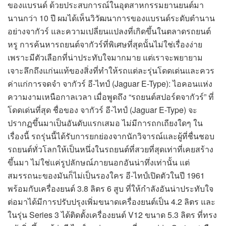
ของแบรนด์ ด้วยประสบการณ์ในอุตสาหกรรมยานยนต์มา
นานกว่า 10 ปี ผมได้เห็นวิวัฒนาการของแบรนด์ระดับตำนาน
อย่างจากัวร์ และความเปลี่ยนแปลงที่เกิดขึ้นในตลาดรถยนต์
หรู การค้นหารถยนต์จากัวร์ที่พิเศษที่สุดนั้นไม่ใช่เรื่องง่าย
เพราะมีตัวเลือกที่น่าประทับใจมากมาย แต่เราจะพยายาม
เจาะลึกถึงแก่นแท้ของสิ่งที่ทำให้รถแต่ละรุ่นโดดเด่นและควร
ค่าแก่การจดจำ จากัวร์ อี-ไทป์ (Jaguar E-Type): ไอคอนแห่ง
ความงามเหนือกาลเวลา เมื่อพูดถึง “รถยนต์สปอร์ตจากัวร์” ที่
โดดเด่นที่สุด ชื่อของ จากัวร์ อี-ไทป์ (Jaguar E-Type) จะ
ปรากฏขึ้นมาเป็นอันดับแรกเสมอ ไม่มีการถกเถียงใดๆ ใน
เรื่องนี้ รถรุ่นนี้ได้รับการยกย่องจากนักวิจารณ์และผู้ที่ชื่นชอบ
รถยนต์ทั่วโลกให้เป็นหนึ่งในรถยนต์ที่สวยที่สุดเท่าที่เคยสร้าง
ขึ้นมา ไม่ใช่แค่รูปลักษณ์ภายนอกอันน่าทึ่งเท่านั้น แต่
สมรรถนะของมันก็ไม่เป็นรองใคร อี-ไทป์เปิดตัวในปี 1961
พร้อมกับเครื่องยนต์ 3.8 ลิตร 6 สูบ ที่ให้กำลังอันน่าประทับใจ
ต่อมาได้มีการปรับปรุงเพิ่มขนาดเครื่องยนต์เป็น 4.2 ลิตร และ
ในรุ่น Series 3 ได้ติดตั้งเครื่องยนต์ V12 ขนาด 5.3 ลิตร ที่ทรง