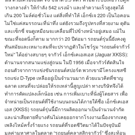
วางกลางลำ ให้กำลัง 542 แรงม้า และทำความเร็วสูงสุดได้
เกิน 200 ไมล์ต่อชั่วโมง แต่สิ่งที่ทำให้ เอ็กซ์เจ 220 เป็นไอคอน
ไม่ใช่แค่สมรรถนะที่น่าทึ่ง แต่ยังรวมถึงรูปทรงที่สวยงาม ดุดัน
และเซ็กซี่ จนดูเหมือนจะเคลื่อนที่ไปข้างหน้าอยู่เสมอ แม้ใน
ขณะที่จอดนิ่งก็ตาม มากกว่า 20 ปีต่อมา รถยนต์รุ่นนี้ยังคงดู
ทันสมัยและเหมาะสมที่จะปรากฏตัวในโชว์รูม “รถยนต์จากัวร์
ใหม่” ได้อย่างสบายๆ จากัวร์ เอ็กซ์เคเอสเอส (Jaguar XKSS):
ตำนานจากสนามแข่งสู่ถนน ในปี 1956 เมื่อจากัวร์ตัดสินใจ
ถอนตัวจากการแข่งขันรถยนต์สปอร์ต พวกเขามีโครงแชสซี
รถแข่ง D-Type เหลืออยู่เป็นจำนวนมาก ด้วยแนวคิดที่ชาญ
ฉลาด แทนที่จะปล่อยให้รถเหล่านี้สูญเปล่า ทางบริษัทจึงได้
ทำการดัดแปลงเล็กน้อย เช่น การเพิ่มเบาะที่นั่งผู้โดยสาร เพื่อ
จำหน่ายเป็นรถยนต์ที่ใช้งานบนถนนได้ภายใต้ชื่อ เอ็กซ์เคเอส
เอส (XKSS) รถยนต์รุ่นนี้มีการผลิตออกมาเป็นจำนวนจำกัด
และน่าเสียดายที่บางคันไม่เคยออกจากโรงงานเนื่องจากเหตุ
เพลิงไหม้ครั้งร้ายแรง รถยนต์ที่รอดชีวิตมาได้ในปัจจุบันมี
มูลค่ามหาศาลในตลาด “รถยนต์คลาสสิกจากัวร์” ซึ่งสะท้อน