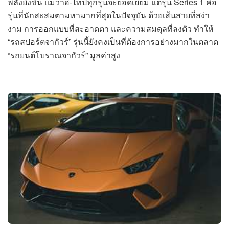
พลังยิ่งขึ้น แม้ว่าอี-ไทป์ทุกรุ่นจะยอดเยี่ยม แต่รุ่น Series 1 คือ
รุ่นที่นักสะสมตามหามากที่สุดในปัจจุบัน ด้วยเส้นสายที่สง่า
งาม การออกแบบที่สะอาดตา และความสมดุลที่ลงตัว ทำให้
“รถสปอร์ตจากัวร์” รุ่นนี้ยังคงเป็นที่ต้องการอย่างมากในตลาด
“รถยนต์โบราณจากัวร์” มูลค่าสูง