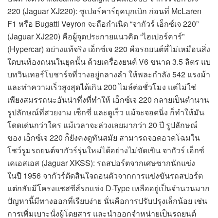
220 (Jaguar XJ220): ซูเปอร์คาร์ยุคบุกเบิก ก่อนที่ McLaren
F1 หรือ Bugatti Veyron จะถือกำเนิด “จากัวร์ เอ็กซ์เจ 220”
(Jaguar XJ220) คือผู้จุดประกายแนวคิด “ไฮเปอร์คาร์”
(Hypercar) อย่างแท้จริง เอ็กซ์เจ 220 คือรถยนต์ที่ไม่เหมือนสิ่ง
ใดบนท้องถนนในยุคนั้น ด้วยเครื่องยนต์ V6 ขนาด 3.5 ลิตร แบ
บทวินเทอร์โบชาร์จที่วางอยู่กลางลำ ให้พละกำลัง 542 แรงม้า
และทำความเร็วสูงสุดได้เกิน 200 ไมล์ต่อชั่วโมง แต่ไม่ใช่
เพียงสมรรถนะอันน่าทึ่งที่ทำให้ เอ็กซ์เจ 220 กลายเป็นตำนาน
รูปลักษณ์ที่สวยงาม เซ็กซี่ และดูเร็ว แม้จะจอดนิ่ง ก็ทำให้มัน
โดดเด่นกว่าใคร แม้เวลาจะล่วงเลยมากว่า 20 ปี รูปลักษณ์
ของ เอ็กซ์เจ 220 ก็ยังคงดูทันสมัย สามารถจอดอวดโฉมใน
โชว์รูมรถยนต์จากัวร์รุ่นใหม่ได้อย่างไม่ขัดเขิน จากัวร์ เอ็กซ์
เคเอสเอส (Jaguar XKSS): รถสปอร์ตจากเศษซากนักแข่ง
ในปี 1956 จากัวร์ตัดสินใจถอนตัวจากการแข่งขันรถสปอร์ต
แต่กลับมีโครงแชสซีส์รถแข่ง D-Type เหลืออยู่เป็นจำนวนมาก
ปัญหานี้มีทางออกที่เรียบง่าย นั่นคือการปรับปรุงเล็กน้อย เช่น
การเพิ่มเบาะนั่งผู้โดยสาร และนำออกจำหน่ายเป็นรถยนต์