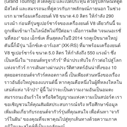
(Grand Touring) สไตล์คูเป้ และเปิดประทุน ด้วยรูปลักษณ์ที่ดูดี
มีสไตล์ และสมรรถนะที่คู่ควรกับภาพลักษณ์ภายนอก ในช่วง
แรก มาพร้อมเครื่องยนต์ V8 ขนาด 4.0 ลิตร ให้กำลัง 290
แรงม้า ก่อนที่รุ่นซูเปอร์ชาร์จของเครื่องยนต์ V8 เดียวกันนี้ จะ
ถูกเพิ่มเข้ามาในไลน์อัพไม่กี่ปีต่อมา เมื่อการผลิต “เจนเนอเรชั่
นที่สอง” ของ เอ็กซ์เค สิ้นสุดลงในปี 2014 รถคูเป้ขนาดใหญ่
คันนี้ก็มีรุ่น “เอ็กซ์เค-อาร์เอส” (XK-RS) ที่มาพร้อมเครื่องยนต์
V8 ซูเปอร์ชาร์จ ขนาด 5.0 ลิตร ให้กำลังถึง 550 แรงม้า ซึ่ง
เป็นหนึ่งใน “รถยนต์หรูจากัวร์” ที่น่าประทับใจ ก้าวต่อไปสู่โลก
แห่งจากัวร์ การเดินทางผ่านประวัติศาสตร์อันน่าทึ่งของ 10
สุดยอดรถยนต์จากัวร์ตลอดกาลนี้ เป็นเพียงส่วนหนึ่งของเรื่อง
ราวอันยิ่งใหญ่ของแบรนด์นี้ หากคุณคือหนึ่งในผู้ที่หลงใหลใน
เสน่ห์แห่ง “เจ้าป่า” ผู้นี้ ไม่ว่าจะเป็นความงามอันเป็นอมตะ
สมรรถนะอันเร้าใจ หรือจิตวิญญาณแห่งความเป็นสปอร์ต เรา
ขอเชิญชวนให้คุณสัมผัสประสบการณ์จริง หรือศึกษาข้อมูล
เพิ่มเติมเกี่ยวกับรถยนต์จากัวร์รุ่นที่คุณสนใจ เพื่อค้นหา “จากั
วร์ในฝัน” ของคุณที่จะพาคุณไปสู่ทุกเส้นทางด้วยความภาค
ภูมิใจและสไตล์ที่เป็นเอกลักษณ์