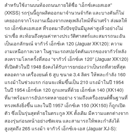
สำหรับใช้งานบนท้องถนนภายใต้ชื่อ “เอ็กซ์เคเอสเอส”
(XKSS) รถรุ่นนี้ถูกผลิตออกมาจำนวนจำกัด และบางคันก็ไม่
เคยออกจากโรงงานเนื่องจากเหตุเพลิงไหม้ที่น่าเศร้า ส่งผลให้
รถ เอ็กซ์เคเอสเอส ที่รอดมาถึงปัจจุบันมีมูลค่าสูงลิ่วอย่างไม่
น่าเชื่อ สะท้อนถึงคุณค่าทางประวัติศาสตร์และสมรรถนะอัน
เป็นเอกลักษณ์ จากัวร์ เอ็กซ์เค 120 (Jaguar XK120): ความ
งามเหนือกาลเวลา ในฐานะรถสปอร์ตคันแรกของจากัวร์หลัง
สงครามโลกครั้งที่สอง “จากัวร์ เอ็กซ์เค 120” (Jaguar XK120)
ที่เปิดตัวในปี 1948 ยังคงได้รับการยกย่องว่าเป็นรถที่สวยที่สุด
ตลอดกาล เครื่องยนต์ 6 สูบ ขนาด 3.4 ลิตร ให้พละกำลัง 160
แรงม้าในช่วงแรก ก่อนจะเพิ่มขึ้นเป็น 210 แรงม้าในปี 1954
ในปี 1954 เอ็กซ์เค 120 ถูกแทนที่ด้วย เอ็กซ์เค 140 (XK140)
ที่มาพร้อมการอัปเกรดหลายอย่าง รวมถึงเครื่องยนต์พื้นฐานที่
ทรงพลังยิ่งขึ้น และในปี 1957 เอ็กซ์เค 150 (XK150) ก็ถูกเปิด
ตัว ซึ่งเป็นรุ่นสุดท้ายในตระกูล XK ดั้งเดิม มีความแตกต่างจาก
สองรุ่นก่อนหน้าอย่างชัดเจน และสามารถให้พละกำลังได้
สูงสุดถึง 265 แรงม้า จากัวร์ เอ็กซ์เจ-เอส (Jaguar XJ-S):