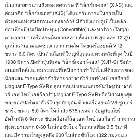
เป็นเวลายาวนานถึงสองทศวรรษ ที่ “เอ็กซ์เจ-เอส” (XJ-S) และ
ต่อมาคือ “เอ็กซ์เจเอส” (XJS) ได้แบกรับภาระในการเป็น
ตัวแทนแห่งสมรรถนะของจากัวร์ มีตัวถังแบบคูเป้เป็นหลัก
ก่อนที่จะมีรุ่นเปิดประทุน (Convertible) และทาร์กา (Targa)
ตามออกมา เครื่องยนต์หลากหลายทั้งแบบ 6 สูบ และ 12 สูบ
ถูกนำเสนอ ตลอดช่วงเวลาการผลิต โดยเครื่องยนต์ V12
ขนาด 6.0 ลิตร เป็นตัวเลือกที่ใหญ่ที่สุดและทรงพลังที่สุด ในปี
1988 มีการเปิดตัวรุ่นพิเศษ “เอ็กซ์เจอาร์-เอส” (XJR-S) ซึ่งนำ
เสนอสไตล์และสมรรถนะที่เหนือกว่า ทำให้เป็นที่ต้องการของ
นักสะสม “รถยนต์จากัวร์หายาก” จากัวร์ เอฟ-ไทป์ เอสวีอาร์
(Jaguar F-Type SVR): สุดยอดแห่งเจนเนอเรชั่นปัจจุบัน “จากั
วร์ เอฟ-ไทป์ เอสวีอาร์” (Jaguar F-Type SVR) คือนิยามสูงสุด
ของรถสปอร์ตจากัวร์ในยุคปัจจุบัน ด้วยเครื่องยนต์ V8 ซูเปอร์
ชาร์จ ขนาด 5.0 ลิตร ให้กำลัง 575 แรงม้า จับคู่กับเกียร์
อัตโนมัติ 8 จังหวะ ขับเคลื่อนสี่ล้อ เอฟ-ไทป์ เอสวีอาร์ สามารถ
พุ่งทะยานจาก 0-60 ไมล์ต่อชั่วโมง ในเวลาเพียง 3.5 วินาที
และมีความเร็วสูงสุดถึง 200 ไมล์ต่อชั่วโมง (322 กม./ชม.)