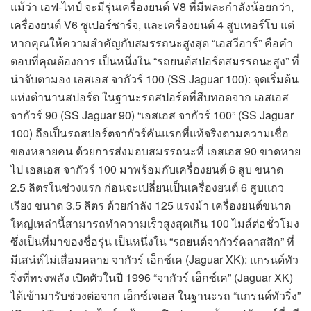
แม้ว่า เอฟ-ไทป์ จะมีรุ่นเครื่องยนต์ V8 ที่มีพละกำลังน้อยกว่า,
เครื่องยนต์ V6 ซูเปอร์ชาร์จ, และเครื่องยนต์ 4 สูบเทอร์โบ แต่
หากคุณให้ความสำคัญกับสมรรถนะสูงสุด “เอสวีอาร์” คือคำ
ตอบที่คุณต้องการ เป็นหนึ่งใน “รถยนต์สปอร์ตสมรรถนะสูง” ที่
น่าจับตามอง เอสเอส จากัวร์ 100 (SS Jaguar 100): จุดเริ่มต้น
แห่งตำนานสปอร์ต ในฐานะรถสปอร์ตที่สืบทอดจาก เอสเอส
จากัวร์ 90 (SS Jaguar 90) “เอสเอส จากัวร์ 100” (SS Jaguar
100) ถือเป็นรถสปอร์ตจากัวร์คันแรกที่แท้จริงตามความเชื่อ
ของหลายคน ด้วยการส่งมอบสมรรถนะที่ เอสเอส 90 ขาดหาย
ไป เอสเอส จากัวร์ 100 มาพร้อมกับเครื่องยนต์ 6 สูบ ขนาด
2.5 ลิตรในช่วงแรก ก่อนจะเปลี่ยนเป็นเครื่องยนต์ 6 สูบแถว
เรียง ขนาด 3.5 ลิตร ด้วยกำลัง 125 แรงม้า เครื่องยนต์ขนาด
ใหญ่เหล่านี้สามารถทำความเร็วสูงสุดเกิน 100 ไมล์ต่อชั่วโมง
ซึ่งเป็นที่มาของชื่อรุ่น เป็นหนึ่งใน “รถยนต์จากัวร์คลาสสิก” ที่
มีเสน่ห์ไม่เสื่อมคลาย จากัวร์ เอ็กซ์เค (Jaguar XK): แกรนด์ทัว
ริ่งที่ทรงพลัง เปิดตัวในปี 1996 “จากัวร์ เอ็กซ์เค” (Jaguar XK)
ได้เข้ามารับช่วงต่อจาก เอ็กซ์เจเอส ในฐานะรถ “แกรนด์ทัวริ่ง”