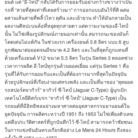
ยนต์ แต่ “อี-ไทป์” กลับได้รับการยอมรับอย่างกว้างขวางว่าเป็น
รถที่ “สวยที่สุดเท่าที่เคยสร้างมา” การออกแบบอันไร้ที่ติ ผสม
ผสานเส้นสายที่พลิ้วไหว ดุดัน และเย้ายวน ทำให้มันกลายเป็น
ผลงานศิลปะบนล้อที่หยุดทุกสายตา แต่ความงามของอี-ไทป์
นั้น ไม่ใช่เพียงรูปลักษณ์ภายนอกเท่านั้น สมรรถนะของมันก็
โดดเด่นไม่แพ้กัน ในช่วงแรก เครื่องยนต์ 3.8 ลิตร แบบ 6 สูบ
ถูกพัฒนาต่อยอดจนมีขนาด 4.2 ลิตร และในที่สุดก็ถูกแทนที่
ด้วยเครื่องยนต์ V12 ขนาด 5.3 ลิตร ในรุ่น Series 3 ตลอดช่วง
เวลาการผลิต อี-ไทป์ทุกรุ่นล้วนยอดเยี่ยม แต่รุ่น Series 1 คือ
รุ่นที่ได้รับการยอมรับและเป็นที่ต้องการมากที่สุดในปัจจุบัน
ด้วยรูปลักษณ์ที่เรียบง่ายแต่ทรงพลัง และเป็นที่มาของ “สุดยอด
รถสปอร์ตจากัวร์” จากัวร์ ซี-ไทป์ (Jaguar C-Type): ผู้บุกเบิก
เทคโนโลยีดิสก์เบรก “จากัวร์ ซี-ไทป์” (Jaguar C-Type) เป็น
รถยนต์ที่มีอิทธิพลอย่างมหาศาลต่ออุตสาหกรรมยานยนต์ใน
ยุคปัจจุบัน การผลิตระหว่างปี 1951 ถึง 1953 ไม่ใช่เพียงตัวเลข
แต่คือประวัติศาสตร์ที่ถูกบันทึกไว้ ซี-ไทป์ สามารถคว้าชัยชนะ
ในการแข่งขันอันทรงเกียรติอย่าง Le Mans 24 Hours ถึงสอง
ครั้งในปี 1951 และ 1953