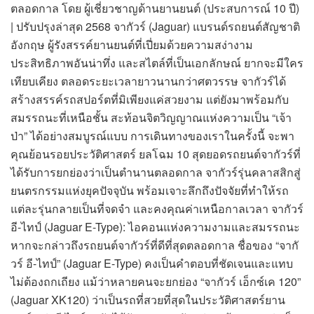
ตลอดกาล โดย ผู้เชี่ยวชาญด้านยานยนต์ (ประสบการณ์ 10 ปี)
| ปรับปรุงล่าสุด 2568 จากัวร์ (Jaguar) แบรนด์รถยนต์สัญชาติ
อังกฤษ ผู้รังสรรค์ยานยนต์ที่เปี่ยมด้วยความสง่างาม
ประสิทธิภาพอันน่าทึ่ง และสไตล์ที่เป็นเอกลักษณ์ ยากจะมีใคร
เทียบเคียง ตลอดระยะเวลายาวนานกว่าศตวรรษ จากัวร์ได้
สร้างสรรค์รถสปอร์ตที่มิเพียงแค่สวยงาม แต่ยังมาพร้อมกับ
สมรรถนะที่เหนือชั้น สะท้อนจิตวิญญาณแห่งความเป็น “เจ้า
ป่า” ได้อย่างสมบูรณ์แบบ การเดินทางของเราในครั้งนี้ จะพา
คุณย้อนรอยประวัติศาสตร์ ยลโฉม 10 สุดยอดรถยนต์จากัวร์ที่
ได้รับการยกย่องว่าเป็นตำนานตลอดกาล จากัวร์รุ่นคลาสสิกสู่
ยนตรกรรมแห่งยุคปัจจุบัน พร้อมเจาะลึกถึงปัจจัยที่ทำให้รถ
แต่ละรุ่นกลายเป็นที่จดจำ และคงคุณค่าเหนือกาลเวลา จากัวร์
อี-ไทป์ (Jaguar E-Type): ไอคอนแห่งความงามและสมรรถนะ
หากจะกล่าวถึงรถยนต์จากัวร์ที่ดีที่สุดตลอดกาล ชื่อของ “จากั
วร์ อี-ไทป์” (Jaguar E-Type) คงเป็นคำตอบที่ชัดเจนและแทบ
ไม่ต้องถกเถียง แม้ว่าหลายคนจะยกย่อง “จากัวร์ เอ็กซ์เค 120”
(Jaguar XK120) ว่าเป็นรถที่สวยที่สุดในประวัติศาสตร์ยาน