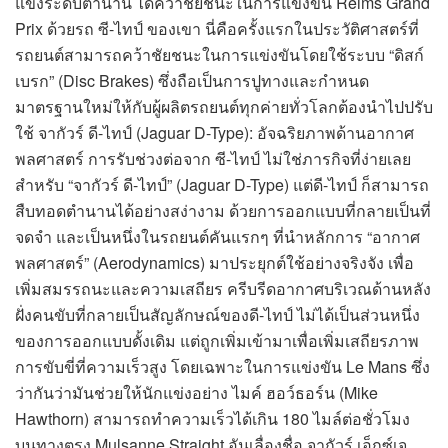
แข่งระดับตำนาน ได้คว้าชัยชนะในการแข่งขัน Reims Grand
Prix ด้วยรถ ซี-ไทป์ ของเขา นี่คือครั้งแรกในประวัติศาสตร์ที่
รถยนต์สามารถคว้าชัยชนะในการแข่งขันโดยใช้ระบบ “ดิสก์
เบรก” (Disc Brakes) ซึ่งถือเป็นการปูทางและกำหนด
มาตรฐานใหม่ให้กับผู้ผลิตรถยนต์ทุกค่ายทั่วโลกต้องนำไปปรับ
ใช้ จากัวร์ ดี-ไทป์ (Jaguar D-Type): อัจฉริยภาพด้านอากาศ
พลศาสตร์ การรับช่วงต่อจาก ซี-ไทป์ ไม่ใช่ภารกิจที่ง่ายเลย
สำหรับ “จากัวร์ ดี-ไทป์” (Jaguar D-Type) แต่ดี-ไทป์ ก็สามารถ
สืบทอดตำนานได้อย่างสง่างาม ด้วยการออกแบบที่กลายเป็นที่
จดจำ และเป็นหนึ่งในรถยนต์คันแรกๆ ที่นำหลักการ “อากาศ
พลศาสตร์” (Aerodynamics) มาประยุกต์ใช้อย่างจริงจัง เพื่อ
เพิ่มสมรรถนะและความเสถียร ครีบรีดอากาศบริเวณด้านหลัง
ฝั่งคนขับที่กลายเป็นสัญลักษณ์ของดี-ไทป์ ไม่ได้เป็นส่วนหนึ่ง
ของการออกแบบดั้งเดิม แต่ถูกเพิ่มเข้ามาเพื่อเพิ่มเสถียรภาพ
การขับขี่ที่ความเร็วสูง โดยเฉพาะในการแข่งขัน Le Mans ซึ่ง
ว่ากันว่ามันช่วยให้นักแข่งอย่าง ไมค์ ฮอว์ธอร์น (Mike
Hawthorn) สามารถทำความเร็วได้เกิน 180 ไมล์ต่อชั่วโมง
บนทางตรง Mulsanne Straight อันเลื่องชื่อ จากัวร์ เอ็กซ์เจ