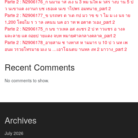
Parte 2 : N2906176_ก นมาม าส งเง น 3 หม นให ผ วสร างบ าน 5 ป
ว นเขาแต งงานก บช เธอเด นเข าไปพร อมทนาย_part 2
Parte 2 : N2906177_ข บรถหร ด าเด กป มว าข ข า ไม ม เง นจ าย
1,200 โดยไม ร ว าล งคนน นค อว าท พ อตาต วเอง_part 2
Parte 2 : N2906175_ก นข าวเหล อส งแชร 2 ป ท าวแชร อ างล
มละลาย แต ถอยป ายแดง จบท หมายศาลกลางตลาด_part 2
Parte 2 : N2906178_อายสาม ช างทาส ห ามมาร บ 10 ป ว นท เพ
อนผ วรวยโทรมาย มเง น …เอาโฉนดบ านหล งท 2 มาวาง_part 2
Recent Comments
No comments to show.
Archives
July 2026