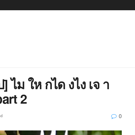
 ไม ให กได งไง เจ า
art 2
0
ed