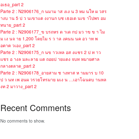
อเธอ_part 2
Parte 2 : N2906176_ก นมาม าส งเง น 3 หม นให ผ วสร
างบ าน 5 ป ว นเขาแต งงานก บช เธอเด นเข าไปพร อม
ทนาย_part 2
Parte 2 : N2906177_ข บรถหร ด าเด กป มว าข ข า ไม
ม เง นจ าย 1,200 โดยไม ร ว าล งคนน นค อว าท พ
อตาต วเอง_part 2
Parte 2 : N2906175_ก นข าวเหล อส งแชร 2 ป ท าว
แชร อ างล มละลาย แต ถอยป ายแดง จบท หมายศาล
กลางตลาด_part 2
Parte 2 : N2906178_อายสาม ช างทาส ห ามมาร บ 10
ป ว นท เพ อนผ วรวยโทรมาย มเง น …เอาโฉนดบ านหล
งท 2 มาวาง_part 2
Recent Comments
No comments to show.