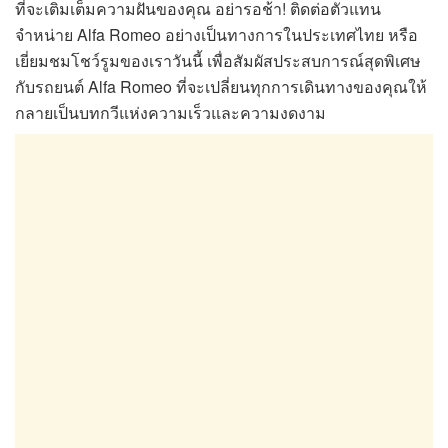
ที่จะเติมเต็มความฝันของคุณ อย่ารอช้า! ติดต่อตัวแทน
จำหน่าย Alfa Romeo อย่างเป็นทางการในประเทศไทย หรือ
เยี่ยมชมโชว์รูมของเราวันนี้ เพื่อสัมผัสประสบการณ์สุดพิเศษ
กับรถยนต์ Alfa Romeo ที่จะเปลี่ยนทุกการเดินทางของคุณให้
กลายเป็นบทกวีแห่งความเร็วและความงดงาม