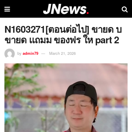
N1603271[ตอนต่อไป] ขายด บ
ขายด แถมม ของฟร ให part 2
by
admin79
March 21, 2026