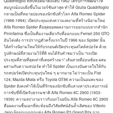
Quadrifoglio ที่สืบทอดมาตั้งแต่ปี 1962 ได้รับการพัฒนาให้
สมบูรณ์แบบยิ่งขึ้นในเวอร์ชันล่าสุด ทำให้ Giulia Quadrifoglio
กลายเป็นที่หมายปองของนักขับทั่วโลก Alfa Romeo Spider
(1966-1994): เปิดประทุนแห่งความงดงามที่สร้างนิยามใหม่
Alfa Romeo Spider คือสุดยอดผลงานการออกแบบจากสำนัก
Pininfarina ซึ่งเป็นทีมงานเดียวกับที่ออกแบบ Ferrari 250 GTO
อันโด่งดัง การปรากฏตัวครั้งแรกในปี 1966 ของ Spider นั้น
ได้สร้างนิยามใหม่ให้กับรถยนต์เปิดประทุนสไตล์สปอร์ต ด้วย
รูปลักษณ์ที่สวยงามไร้ที่ติ จนได้รับคำชมว่าเป็น “รถเปิด
ประทุนที่สวยที่สุดเท่าที่เคยสร้างมา” เส้นสายที่อ่อนช้อย ผสม
ผสานกับความสปอร์ต ทำให้ Spider เป็นแรงบันดาลใจให้กับ
รถสปอร์ตเปิดประทุนรุ่นใหม่ ๆ มากมาย ไม่ว่าจะเป็น Fiat
124, Mazda Miata หรือ Toyota GT86 ความเป็นอมตะของ
Spider ยังคงทำให้เป็นที่รักของนักขับที่แสวงหาประสบการณ์
การขับขี่ที่เปิดรับธรรมชาติ Alfa Romeo 8C 2900 (1933-
1939): ความสง่างามราวกับนกโบยบิน Alfa Romeo 8C 2900
คือผลงานชิ้นเอกที่สะท้อนถึงวิสัยทัศน์อันล้ำเลิศของ Vittorio
Jano ผู้ออกแบบรถแข่ง Alfa Romeo P3 Grand Prix การ