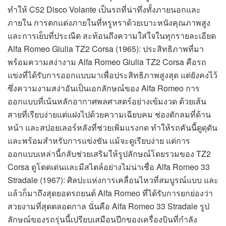
ทำให้ C52 Disco Volante เป็นรถที่น่าทึ่งทั้งภายนอกและ
ภายใน การตกแต่งภายในที่หรูหราด้วยเบาะหนังคุณภาพสูง
และการเย็บที่ประณีต สะท้อนถึงความใส่ใจในทุกรายละเอียด
Alfa Romeo Giulia TZ2 Corsa (1965): ประสิทธิภาพที่มา
พร้อมความสง่างาม Alfa Romeo Giulia TZ2 Corsa คือรถ
แข่งที่ได้รับการออกแบบมาเพื่อประสิทธิภาพสูงสุด แต่ยังคงไว้
ซึ่งความงามสง่าอันเป็นเอกลักษณ์ของ Alfa Romeo การ
ออกแบบที่เน้นหลักอากาศพลศาสตร์อย่างเข้มงวด ด้วยเส้น
สายที่เรียบง่ายแต่แฝงไปด้วยความเฉียบคม ช่องดักลมที่ด้าน
หน้า และสปอยเลอร์หลังที่ช่วยเพิ่มแรงกด ทำให้รถคันนี้ดูดุดัน
และพร้อมสำหรับการแข่งขัน แม้จะดูเรียบง่าย แต่การ
ออกแบบเหล่านี้กลับช่วยเสริมให้รูปลักษณ์โดยรวมของ TZ2
Corsa ดูโดดเด่นและมีสไตล์อย่างไม่น่าเชื่อ Alfa Romeo 33
Stradale (1967): ศิลปะแห่งการเคลื่อนไหวที่สมบูรณ์แบบ และ
แล้วก็มาถึงสุดยอดรถยนต์ Alfa Romeo ที่ได้รับการยกย่องว่า
สวยงามที่สุดตลอดกาล นั่นคือ Alfa Romeo 33 Stradale รูป
ลักษณ์ของรถรุ่นนี้เปรียบเสมือนปีกของเครื่องบินที่กำลัง