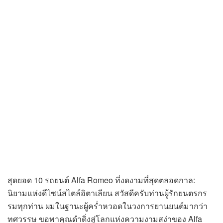
สุดยอด 10 รถยนต์ Alfa Romeo ที่งดงามที่สุดตลอดกาล:
นิยามแห่งดีไซน์สไตล์อิตาเลียน สวัสดีครับท่านผู้รักยนตรกร
รมทุกท่าน ผมในฐานะผู้คร่ำหวอดในวงการยานยนต์มากว่า
ทศวรรษ ขอพาคุณดำดิ่งสู่โลกแห่งความงามสง่าของ Alfa