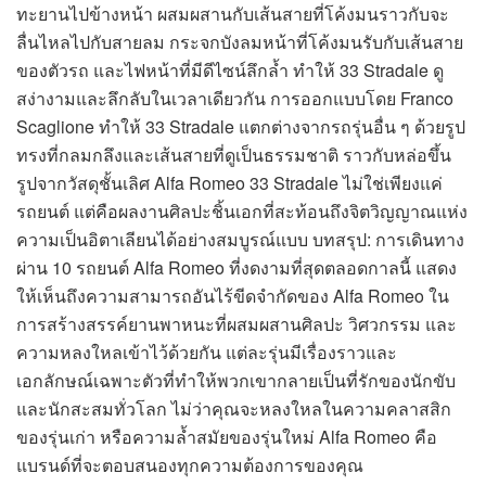
ทะยานไปข้างหน้า ผสมผสานกับเส้นสายที่โค้งมนราวกับจะ
ลื่นไหลไปกับสายลม กระจกบังลมหน้าที่โค้งมนรับกับเส้นสาย
ของตัวรถ และไฟหน้าที่มีดีไซน์ลึกล้ำ ทำให้ 33 Stradale ดู
สง่างามและลึกลับในเวลาเดียวกัน การออกแบบโดย Franco
Scaglione ทำให้ 33 Stradale แตกต่างจากรถรุ่นอื่น ๆ ด้วยรูป
ทรงที่กลมกลึงและเส้นสายที่ดูเป็นธรรมชาติ ราวกับหล่อขึ้น
รูปจากวัสดุชั้นเลิศ Alfa Romeo 33 Stradale ไม่ใช่เพียงแค่
รถยนต์ แต่คือผลงานศิลปะชิ้นเอกที่สะท้อนถึงจิตวิญญาณแห่ง
ความเป็นอิตาเลียนได้อย่างสมบูรณ์แบบ บทสรุป: การเดินทาง
ผ่าน 10 รถยนต์ Alfa Romeo ที่งดงามที่สุดตลอดกาลนี้ แสดง
ให้เห็นถึงความสามารถอันไร้ขีดจำกัดของ Alfa Romeo ใน
การสร้างสรรค์ยานพาหนะที่ผสมผสานศิลปะ วิศวกรรม และ
ความหลงใหลเข้าไว้ด้วยกัน แต่ละรุ่นมีเรื่องราวและ
เอกลักษณ์เฉพาะตัวที่ทำให้พวกเขากลายเป็นที่รักของนักขับ
และนักสะสมทั่วโลก ไม่ว่าคุณจะหลงใหลในความคลาสสิก
ของรุ่นเก่า หรือความล้ำสมัยของรุ่นใหม่ Alfa Romeo คือ
แบรนด์ที่จะตอบสนองทุกความต้องการของคุณ