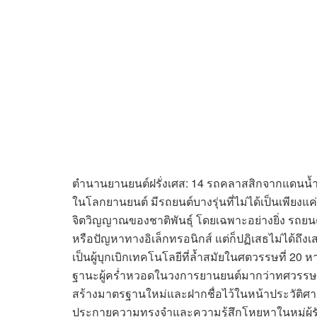
ตำนานยานยนต์ฝรั่งเศส: 14 รถคลาสสิกจากแดนน้
ในโลกยานยนต์ มีรถยนต์บางรุ่นที่ไม่ได้เป็นเพียง
จิตวิญญาณของชาติพันธุ์ โดยเฉพาะอย่างยิ่ง รถยนต์ฝร
หรือปัญหาทางอิเล็กทรอนิกส์ แต่ก็ปฏิเสธไม่ได้ถึง
เป็นผู้บุกเบิกเทคโนโลยีที่ล้ำสมัยในศตวรรษที่ 20 
ฐานะผู้คร่ำหวอดในวงการยานยนต์มากว่าทศวรรษ ขอย
สร้างมาตรฐานใหม่และฝากชื่อไว้ในหน้าประวัติศา
ประกายความทรงจำและความรู้สึกโหยหาในหมู่ผู้รัก