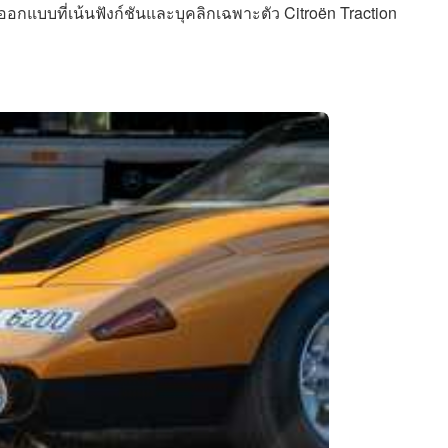
บบที่เน้นฟังก์ชันและบุคลิกเฉพาะตัว Citroën Traction