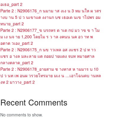
อเธอ_part 2
Parte 2 : N2906176_ก นมาม าส งเง น 3 หม นให ผ วสร
างบ าน 5 ป ว นเขาแต งงานก บช เธอเด นเข าไปพร อม
ทนาย_part 2
Parte 2 : N2906177_ข บรถหร ด าเด กป มว าข ข า ไม
ม เง นจ าย 1,200 โดยไม ร ว าล งคนน นค อว าท พ
อตาต วเอง_part 2
Parte 2 : N2906175_ก นข าวเหล อส งแชร 2 ป ท าว
แชร อ างล มละลาย แต ถอยป ายแดง จบท หมายศาล
กลางตลาด_part 2
Parte 2 : N2906178_อายสาม ช างทาส ห ามมาร บ 10
ป ว นท เพ อนผ วรวยโทรมาย มเง น …เอาโฉนดบ านหล
งท 2 มาวาง_part 2
Recent Comments
No comments to show.