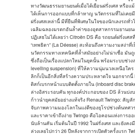
ทางวัฒนธรรมยานยนต์เมื่อได้เยือนฝรั่งเศส หรือแม้
ได้เห็นการออกแบบที่กล้าหาญ นวัตกรรมที่ไม่เคยม
ฝรั่งเศสเหล่านี้ มีที่ยืนที่พิเศษในใจของนักเลงรถทั
เฉลิมฉลองมรดกอันล้ำค่าของอุตสาหกรรมยานยนต์ฝร
ปฏิเสธไม่ได้เลยว่า Citroën DS คือ รถยนต์ฝรั่งเศ
“เทพธิดา” (La Déesse) สะท้อนถึงความงามสง่าที่เ
นวัตกรรมทางเทคนิคที่ล้ำสมัยอย่างไม่น่าเชื่อ มันถ
ซึ่งถือเป็นเรื่องแปลกใหม่ในยุคนั้น พร้อมระบบช่ว
levelling suspension) ที่ให้ความนุ่มนวลเหนือใ
ลิกก็เป็นอีกสิ่งที่สร้างความประหลาดใจ นอกจากนี
ดิสก์เบรกหน้าแบบติดตั้งภายใน (inboard disc brak
ล่างอิสระรอบคัน ทุกองค์ประกอบของ DS ล้วนบ่งบ
ก้าวนำยุคสมัยอย่างแท้จริง Renault Twingo: สัญล
จับภาพความมองโลกในแง่ดีของยุโรปช่วงต้นทศวรรษ 9
และราคาเข้าถึงง่าย Twingo คือไอคอนแห่งการออ
นับล้านคัน เริ่มต้นในปี 1992 ในฝรั่งเศส และยังคง
ล่วงเลยไปกว่า 26 ปีหลังจากการเปิดตัวครั้งแรก Tw