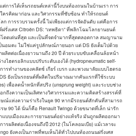
แต่การได้เห็นรถยนต์เหล่านี้วิ่งบนท้องถนนในบ้านเรา การ
ีใครคิดมาก่อน และวิศวกรรมที่ซับซ้อน ทำให้รถยนต์
่วโลก การรวบรวมครั้งนี้ ไม่เพียงแค่การจัดอันดับ แต่คือการ
ั่งเศส Citroën DS: “เทพธิดา” ที่พลิกโฉมโลกยานยนต์
สที่โดดเด่นที่สุด และเป็นที่จดจำมากที่สุดตลอดกาล สมญานาม
ป็นอมตะ ไม่ใช่แค่รูปลักษณ์ภายนอก แต่ DS ยังเต็มไปด้วย
ูกผลิตต่อเนื่องยาวนานถึง 20 ปี ด้วยระบบขับเคลื่อนล้อหน้า
งล่างไฮดรอลิกแบบปรับระดับเองได้ (hydropneumatic self-
คร การทำงานของคลัตช์ เกียร์ เบรก และพวงมาลัยแบบไฮดรอ
้ DS ยังเป็นรถยนต์ที่ผลิตในปริมาณมากคันแรกที่ใช้ระบบ
es) เพื่อลดน้ำหนักที่สปริง (unsprung weight) และระบบช่วง
อกถึงความเป็นเลิศทางวิศวกรรมและความคิดสร้างสรรค์ที่
ักษณ์แห่งความร่าเริงในยุค 90 หากมีรถยนต์สักคันที่สามารถ
0 ได้ นั่นก็คือ Renault Twingo ด้วยขนาดที่เล็ก น่ารัก
กแบบเมืองและการยานยนต์อย่างแท้จริง มันถูกผลิตออกมา
มีการผลิตต่อเนื่องจนถึงปี 2012 (ในโคลอมเบีย) แม้เวลาจะ
ingo ยังคงเป็นภาพที่พบเห็นได้ทั่วไปบนท้องถนนฝรั่งเศส