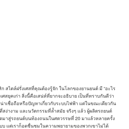
 สไตล์ฝรั่งเศสที่คุณต้องรู้จัก ในโลกของยานยนต์ มี “อะไร
สยุคเก่า สิ่งนี้คือเสน่ห์ที่ยากจะอธิบาย เป็นที่ทราบกันดีว่า
่น่าเชื่อถือหรือปัญหาเกี่ยวกับระบบไฟฟ้า แต่ในขณะเดียวกัน
ี่สง่างาม และนวัตกรรมที่ล้ำสมัย จริงๆ แล้ว ผู้ผลิตรถยนต์
ลาดมาสู่รถยนต์บนท้องถนนในศตวรรษที่ 20 มาแล้วหลายครั้ง
์แบบ แต่เราก็อดชื่นชมในความพยายามของพวกเขาไม่ได้