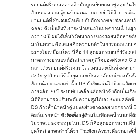
รถยนต์ฝรั่งเศสคลาสสิกมักถูกหยิบยกมาพูดคุยกัน
อันหอมหวาน ผู้คนจำนวนมากอาจจำได้ถึงการเดิน
ยานยนต์ที่ชัดเจนเมื่อเทียบกับอีกฟากของช่องแคบอั
ฉลอง ซึ่งเป็นสิ่งที่เราจะนำเสนอในบทความนี้ ใน
กว่า 10 ปี ผมได้เห็นวิวัฒนาการของรถยนต์หลายต่อหลา
มาในความคิดเสมอคือความกล้าในการออกแบบ คว
อย่างไม่เหมือนใคร นี่คือ 14 สุดยอดรถยนต์ฝรั่งเศสท
มรดกทางยานยนต์อันน่าภาคภูมิใจของฝรั่งเศส Cit
กล่าวถึงรถยนต์ฝรั่งเศสที่โดดเด่นและเป็นที่จดจำมา
สงสัย รูปลักษณ์ที่ล้ำยุคและเป็นเอกลักษณ์ของมันยั
ลักษณ์ภายนอกเท่านั้น DS ยังอัดแน่นไปด้วยนวัตก
การผลิต 20 ปี ระบบขับเคลื่อนล้อหน้าซึ่งถือเป็น
มัติที่สามารถปรับระดับความสูงได้เอง ระบบคลัตช์ 
DS ก้าวล้ำนำหน้าคู่แข่งอย่างขาดลอย นอกจากนี้ 
ดิสก์เบรกหน้า ซึ่งติดตั้งอยู่ด้านในเพื่อลดน้ำหนั
ไม่ว่าจะมองจากมุมไหน DS ก็คือสุดยอดผลงานที่น่า
ยุคใหม่ อาจกล่าวได้ว่า Traction Avant คือรถยนต