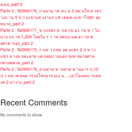
อเธอ_part 2
Parte 2 : N2906176_ก นมาม าส งเง น 3 หม นให ผ วสร
างบ าน 5 ป ว นเขาแต งงานก บช เธอเด นเข าไปพร อม
ทนาย_part 2
Parte 2 : N2906177_ข บรถหร ด าเด กป มว าข ข า ไม
ม เง นจ าย 1,200 โดยไม ร ว าล งคนน นค อว าท พ
อตาต วเอง_part 2
Parte 2 : N2906175_ก นข าวเหล อส งแชร 2 ป ท าว
แชร อ างล มละลาย แต ถอยป ายแดง จบท หมายศาล
กลางตลาด_part 2
Parte 2 : N2906178_อายสาม ช างทาส ห ามมาร บ 10
ป ว นท เพ อนผ วรวยโทรมาย มเง น …เอาโฉนดบ านหล
งท 2 มาวาง_part 2
Recent Comments
No comments to show.