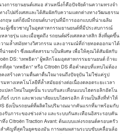
ในวงการยานยนต์เสมอ ส่วนหนึ่งก็คือปัจจัยด้านความทรงจำ
ทางไปฝรั่งเศสและได้สัมผัสกับความแตกต่างทางวัฒนธรรม
งกฤษ แต่ก็ยังมีรถยนต์บางรุ่นที่มีการออกแบบที่น่าเฉลิม
ฐานะผู้เชี่ยวชาญในอุตสาหกรรมยานยนต์ที่มีประสบการณ์
ยรุ่น และเมื่อพูดถึง รถยนต์ฝรั่งเศสคลาสสิก สิ่งที่ผุดขึ้น
ามล้ำสมัยทางวิศวกรรม และอารมณ์ที่ถ่ายทอดออกมาได้
ี่น่าจดจำ ซึ่งผมคัดสรรมาเป็นพิเศษ เพื่อให้คุณได้สัมผัสกับ
roën DS: “เทพธิดา” ผู้พลิกโฉมอุตสาหกรรมยานยนต์ ถ้าจะ
กที่สุด “เทพธิดา” หรือ Citroën DS คือคำตอบที่แทบไม่ต้อง
งคงสร้างความตื่นตาตื่นใจมาจนถึงปัจจุบัน ไม่ใช่แค่รูป
รรมทางเทคโนโลยีที่ล้ำสมัยอย่างต่อเนื่องตลอดระยะเวลา
เรื่องแปลกใหม่ในยุคนั้น ระบบกันสะเทือนแบบไฮดรอลิกอัตโน
เกียร์ เบรก และพวงมาลัยแบบไฮดรอลิก ล้วนเป็นสิ่งที่ทำให้
DS ยังเป็นรถยนต์ที่ผลิตในปริมาณมากคันแรกที่มาพร้อมกับ
กที่ต้องรับภาระของช่วงล่าง และระบบกันสะเทือนอิสระรอบคัน
ทึ่ง Citroën Traction Avant: ต้นแบบแห่งรถยนต์ครอบครัว
์ที่สำคัญที่สุดในยุคของมัน การผสมผสานระบบขับเคลื่อนล้อ