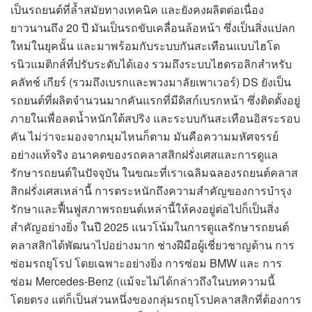
เป็นรถยนต์ที่ล้ำสมัยทางเทคนิค และยังคงผลิตต่อเนื่อง
ยาวนานถึง 20 ปี มันเป็นรถขับเคลื่อนล้อหน้า ซึ่งเป็นสิ่งแปลก
ใหม่ในยุคนั้น และมาพร้อมกับระบบกันสะเทือนแบบไฮโด
รนิวแมติกส์ที่ปรับระดับได้เอง รวมถึงระบบไฮดรอลิกสำหรับ
คลัทช์ เกียร์ (รวมถึงเบรกและพวงมาลัยเพาเวอร์) DS ยังเป็น
รถยนต์ที่ผลิตจำนวนมากคันแรกที่มีดิสก์เบรกหน้า ซึ่งติดตั้งอยู่
ภายในเพื่อลดน้ำหนักใต้สปริง และระบบกันสะเทือนอิสระรอบ
คัน ไม่ว่าจะมองจากมุมไหนก็ตาม มันคือความมหัศจรรย์
อย่างแท้จริง อนาคตของรถคลาสสิกฝรั่งเศสและการดูแล
รักษารถยนต์ในปัจจุบัน ในขณะที่เราเฉลิมฉลองรถยนต์คลาส
สิกฝรั่งเศสเหล่านี้ การตระหนักถึงความสำคัญของการบำรุง
รักษาและฟื้นฟูสภาพรถยนต์เหล่านี้ให้คงอยู่ต่อไปก็เป็นสิ่ง
สำคัญอย่างยิ่ง ในปี 2025 แนวโน้มในการดูแลรักษารถยนต์
คลาสสิกได้พัฒนาไปอย่างมาก ช่างฝีมือผู้เชี่ยวชาญด้าน การ
ซ่อมรถยุโรป โดยเฉพาะอย่างยิ่ง การซ่อม BMW และ การ
ซ่อม Mercedes-Benz (แม้จะไม่ได้กล่าวถึงในบทความนี้
โดยตรง แต่ก็เป็นส่วนหนึ่งของกลุ่มรถยุโรปคลาสสิกที่ต้องการ