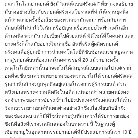
เวลา ในโลกยานยนต์ ยังมี “เสน่ห์แบบฝรั่งเศส” ที่ยากจะอธิบาย
มีบางอย่างเกี่ยวกับรถยนต์ฝรั่งเศสโบราณที่ทำให้เราหยุดนิ่ง
แม้ว่าหลายครั้งชื่อเสียงของพวกเขามักจะมาพร้อมกับภาพ
ลักษณ์ที่ไม่น่าไว้ใจนัก หรือปัญหาเรื่องระบบไฟฟ้า แต่ในอีก
ด้านหนึ่ง พวกมันกลับเปี่ยมไปด้วยเสน่ห์ มีดีไซน์ที่โดดเด่น และ
บางครั้งก็ล้ำสมัยอย่างไม่น่าเชื่อ อันที่จริง ผู้ผลิตรถยนต์
ฝรั่งเศสคือผู้บุกเบิกการนำเทคโนโลยีที่ซับซ้อนและชาญฉลาด
มาสู่รถยนต์บนท้องถนนในศตวรรษที่ 20 แม้ว่าบางครั้ง
เทคโนโลยีเหล่านั้นอาจจะไม่ได้สมบูรณ์แบบเสมอไป แต่เราก็
อดที่จะชื่นชมความพยายามของพวกเขาไม่ได้ รถยนต์ฝรั่งเศส
รุ่นเก่านั้นมักจะถูกพูดถึงอยู่เสมอในวงการผู้รักรถยนต์ ส่วน
หนึ่งเป็นเพราะความคิดถึงในอดีต แน่นอนว่า หลายคนยังคง
จดจำภาพของการขับรถข้ามไปยังประเทศฝรั่งเศสและได้เห็น
วัฒนธรรมยานยนต์ที่แตกต่างอย่างลึกซึ้งเมื่อเทียบกับอีกฝั่ง
ของช่องแคบ แต่ก็มีดีไซน์หลายรุ่นที่สมควรได้รับการยกย่อง
ซึ่งนี่คือสิ่งที่เราจะเฉลิมฉลองในบทความนี้ ในฐานะผู้
เชี่ยวชาญในอุตสาหกรรมยานยนต์ที่มีประสบการณ์กว่า 10 ปี