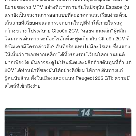
นิยามของรถ MPV อย่างที่เราทราบกันในปัจจุบัน Espace รุ่น
แรกยังเป็นผลงานการออกแบบที่สะอาดตาและเรียบง่าย ด้วย
เส้นสายที่เฉียบคมและกระจกบานใหญ่ที่ทำให้ภายในรถดู
กว้างขวาง โปร่งสบาย Citroën 2CV: “หอยทากเหล็ก” ผู้พลิก
โฉมการเดินทาง จะมีอะไรอีกที่จะพูดเกี่ยวกับ Citroën 2CV ที่
ยังไม่เคยมีใครกล่าวถึง? อันที่จริง แทบไม่มีอะไรเลย ซึ่งแสดง
ให้เห็นว่า “หอยทากเหล็ก” ได้ทิ้งร่องรอยไว้บนโลกยานยนต์
มากเพียงใด มันอาจจะดูไม่ประณีตและผลิตด้วยต้นทุนที่ต่ำ แต่
2CV ได้ทำหน้าที่ของมันได้อย่างดีเยี่ยม ให้การเดินทางแก่
ผู้คนนับล้าน ทั้งในเมืองและชนบท Peugeot 205 GTi: ความมี
สไตล์ที่เข้าถึงง่าย