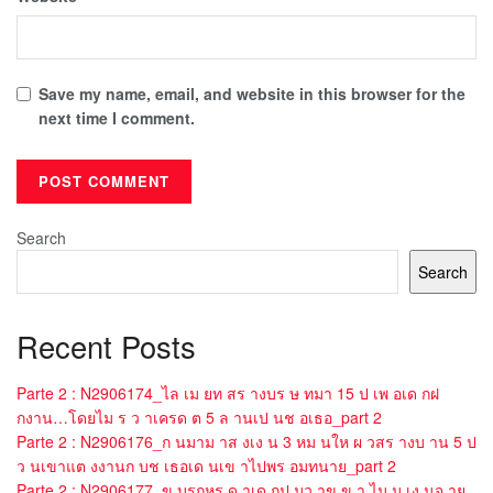
Save my name, email, and website in this browser for the
next time I comment.
Search
Search
Recent Posts
Parte 2 : N2906174_ไล เม ยท สร างบร ษ ทมา 15 ป เพ อเด กฝ
กงาน…โดยไม ร ว าเครด ต 5 ล านเป นช อเธอ_part 2
Parte 2 : N2906176_ก นมาม าส งเง น 3 หม นให ผ วสร างบ าน 5 ป
ว นเขาแต งงานก บช เธอเด นเข าไปพร อมทนาย_part 2
Parte 2 : N2906177_ข บรถหร ด าเด กป มว าข ข า ไม ม เง นจ าย