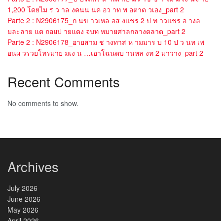
1,200 โดยไม ร ว าล งคนน นค อว าท พ อตาต วเอง_part 2
Parte 2 : N2906175_ก นข าวเหล อส งแชร 2 ป ท าวแชร อ างล
มละลาย แต ถอยป ายแดง จบท หมายศาลกลางตลาด_part 2
Parte 2 : N2906178_อายสาม ช างทาส ห ามมาร บ 10 ป ว นท เพ
อนผ วรวยโทรมาย มเง น …เอาโฉนดบ านหล งท 2 มาวาง_part 2
Recent Comments
No comments to show.
Archives
July 2026
June 2026
May 2026
April 2026