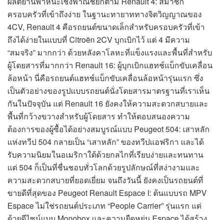
ผลิตยานพาหนะเชิงพาณิชย์ก็ตาม Renault 4: สมาชิก
ครอบครัวที่เข้าถึงง่าย ในฐานะทายาททางจิตวิญญาณของ
4CV, Renault 4 คือรถยนต์ขนาดเล็กสำหรับครอบครัวที่เข้า
ถึงได้ง่ายในแบบที่ Citroën 2CV บุกเบิกไว้ แต่ 4 มีความ
“สมจริง” มากกว่า ด้วยหลังคาโลหะที่แข็งแรงและพื้นที่สำหรับ
ผู้โดยสารที่มากกว่า Renault 16: ผู้บุกเบิกแฮทช์แบ็กขับเคลื่อน
ล้อหน้า นี่คือรถยนต์แฮทช์แบ็กขับเคลื่อนล้อหน้ารุ่นแรก ซึ่ง
เป็นตัวอย่างของรูปแบบรถยนต์นั่งโดยสารมาตรฐานที่เราเห็น
กันในปัจจุบัน แต่ Renault 16 ยังคงให้ความสะดวกสบายและ
พื้นที่กว้างขวางสำหรับผู้โดยสาร ทำให้ตอบสนองความ
ต้องการของผู้ซื้อได้อย่างสมบูรณ์แบบ Peugeot 504: เสาหลัก
แห่งทวีป 504 กลายเป็น “เสาหลัก” ของทวีปแอฟริกา และได้
รับความนิยมในอเมริกาใต้ด้วยกลไกที่เรียบง่ายและทนทาน
แต่ 504 ก็เป็นที่ชื่นชอบทั่วโลกด้วยรูปลักษณ์ที่สง่างามและ
ความสะดวกสบายที่ยอดเยี่ยม จนถึงวันนี้ ยังคงเป็นรถยนต์ที่
ขายดีที่สุดของ Peugeot Renault Espace I: ต้นแบบรถ MPV
Espace ไม่ใช่รถยนต์ประเภท “People Carrier” รุ่นแรก แต่
ด้วยดีไซน์แบบ Monobox และความยืดหยุ่น Espace ได้สร้าง