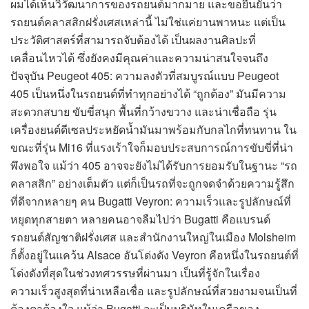
ผมได้เห็นวิวัฒนาการของรถยนต์มากมาย และขอยืนยันว่า
รถยนต์คลาสสิกฝรั่งเศสเหล่านี้ ไม่ใช่แค่ยานพาหนะ แต่เป็น
ประวัติศาสตร์ที่สามารถจับต้องได้ เป็นผลงานศิลปะที่
เคลื่อนไหวได้ ซึ่งยังคงมีคุณค่าและความน่าสนใจจนถึง
ปัจจุบัน Peugeot 405: ความลงตัวที่สมบูรณ์แบบ Peugeot
405 เป็นหนึ่งในรถยนต์ที่ทำทุกอย่างได้ “ถูกต้อง” มันมีความ
สะดวกสบาย ขับขี่สนุก พื้นที่กว้างขวาง และน่าเชื่อถือ รุ่น
เครื่องยนต์ดีเซลประหยัดน้ำมันมาพร้อมกับกลไกที่ทนทาน ใน
ขณะที่รุ่น Mi16 ที่แรงเร้าใจก็มอบประสบการณ์การขับขี่ที่น่า
พึงพอใจ แม้ว่า 405 อาจจะยังไม่ได้รับการยอมรับในฐานะ “รถ
คลาสสิก” อย่างเต็มตัว แต่ก็เป็นรถที่จะถูกจดจำด้วยความรู้สึก
ที่ดีจากหลายๆ คน Bugatti Veyron: ความเร็วและรูปลักษณ์ที่
หยุดทุกสายตา หลายคนอาจลืมไปว่า Bugatti คือแบรนด์
รถยนต์สัญชาติฝรั่งเศส และสำนักงานใหญ่ในเมือง Molsheim
ก็ตั้งอยู่ในแคว้น Alsace อันโด่งดัง Veyron คือหนึ่งในรถยนต์ที่
โด่งดังที่สุดในช่วงทศวรรษที่ผ่านมา เป็นที่รู้จักในเรื่อง
ความเร็วสูงสุดที่น่าเหลือเชื่อ และรูปลักษณ์ที่สวยงามจนเป็นที่
ต้องตาต้องใจ แม้ว่า Bugatti จะเป็นบริษัทในเครือของ