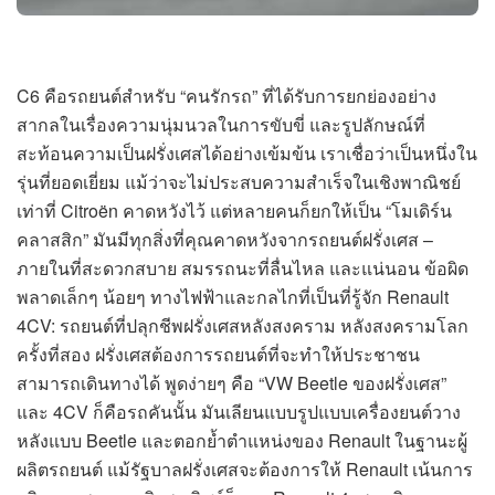
C6 คือรถยนต์สำหรับ “คนรักรถ” ที่ได้รับการยกย่องอย่าง
สากลในเรื่องความนุ่มนวลในการขับขี่ และรูปลักษณ์ที่
สะท้อนความเป็นฝรั่งเศสได้อย่างเข้มข้น เราเชื่อว่าเป็นหนึ่งใน
รุ่นที่ยอดเยี่ยม แม้ว่าจะไม่ประสบความสำเร็จในเชิงพาณิชย์
เท่าที่ Citroën คาดหวังไว้ แต่หลายคนก็ยกให้เป็น “โมเดิร์น
คลาสสิก” มันมีทุกสิ่งที่คุณคาดหวังจากรถยนต์ฝรั่งเศส –
ภายในที่สะดวกสบาย สมรรถนะที่ลื่นไหล และแน่นอน ข้อผิด
พลาดเล็กๆ น้อยๆ ทางไฟฟ้าและกลไกที่เป็นที่รู้จัก Renault
4CV: รถยนต์ที่ปลุกชีพฝรั่งเศสหลังสงคราม หลังสงครามโลก
ครั้งที่สอง ฝรั่งเศสต้องการรถยนต์ที่จะทำให้ประชาชน
สามารถเดินทางได้ พูดง่ายๆ คือ “VW Beetle ของฝรั่งเศส”
และ 4CV ก็คือรถคันนั้น มันเลียนแบบรูปแบบเครื่องยนต์วาง
หลังแบบ Beetle และตอกย้ำตำแหน่งของ Renault ในฐานะผู้
ผลิตรถยนต์ แม้รัฐบาลฝรั่งเศสจะต้องการให้ Renault เน้นการ