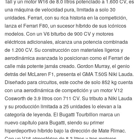
Tail y un motor W16 de 8.0 litros potenciado a 1.600 CV, es
una máquina de velocidad pura, limitada a solo 30
unidades. Ferrari, con su rica historia en la competición,
lanza el Ferrari F80, un sucesor híbrido de sus icónicos
modelos. Con un V6 biturbo de 900 CV y motores
eléctricos adicionales, alcanza una potencia combinada
de 1.200 CV. Su construcción con materiales ligeros y
aerodinámica avanzada lo posicionan como el Ferrari de
calle más potente jamás creado. Gordon Murray, el genio
detrás del McLaren F1, presenta el GMA T.50S Niki Lauda.
Diseñado para circuitos, este coche de solo 852 kg cuenta
con una aerodinámica de competición y un motor V12
Cosworth de 3.9 litros con 711 CV. Su tributo a Niki Lauda
y su producción limitada a 25 unidades lo elevan a la
categoría de leyenda. El Bugatti Tourbillon marca un
nuevo capítulo para Bugatti, siendo su primer
hiperdeportivo híbrido bajo la dirección de Mate Rimac.
Con un V16 atmosférico de 8.3 litros y tres motores