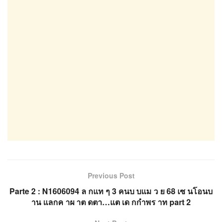
Previous Post
Parte 2 : N1606094 ล กแท ๆ 3 คนบ บแม ว ย 68 เซ นโอนบ
าน แลกค าผ าต ดตา…แต เด กกำพร าท part 2