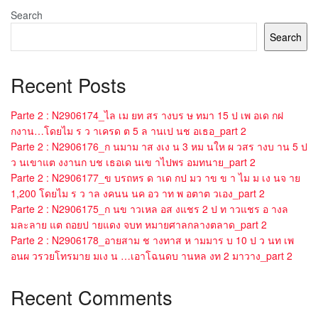
Search
Search
Recent Posts
Parte 2 : N2906174_ไล เม ยท สร างบร ษ ทมา 15 ป เพ อเด กฝ
กงาน…โดยไม ร ว าเครด ต 5 ล านเป นช อเธอ_part 2
Parte 2 : N2906176_ก นมาม าส งเง น 3 หม นให ผ วสร างบ าน 5 ป
ว นเขาแต งงานก บช เธอเด นเข าไปพร อมทนาย_part 2
Parte 2 : N2906177_ข บรถหร ด าเด กป มว าข ข า ไม ม เง นจ าย
1,200 โดยไม ร ว าล งคนน นค อว าท พ อตาต วเอง_part 2
Parte 2 : N2906175_ก นข าวเหล อส งแชร 2 ป ท าวแชร อ างล
มละลาย แต ถอยป ายแดง จบท หมายศาลกลางตลาด_part 2
Parte 2 : N2906178_อายสาม ช างทาส ห ามมาร บ 10 ป ว นท เพ
อนผ วรวยโทรมาย มเง น …เอาโฉนดบ านหล งท 2 มาวาง_part 2
Recent Comments