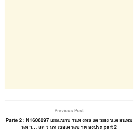
Previous Post
Parte 2 : N1606097 เธอแบกบ านท งหล งด วยเง นเด อนหม
นห า… แต ว นท เธอเด นเข าห องประ part 2