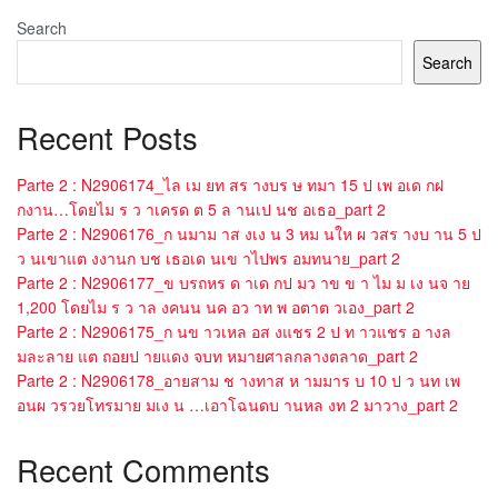
Search
Search
Recent Posts
Parte 2 : N2906174_ไล เม ยท สร างบร ษ ทมา 15 ป เพ อเด กฝ
กงาน…โดยไม ร ว าเครด ต 5 ล านเป นช อเธอ_part 2
Parte 2 : N2906176_ก นมาม าส งเง น 3 หม นให ผ วสร างบ าน 5 ป
ว นเขาแต งงานก บช เธอเด นเข าไปพร อมทนาย_part 2
Parte 2 : N2906177_ข บรถหร ด าเด กป มว าข ข า ไม ม เง นจ าย
1,200 โดยไม ร ว าล งคนน นค อว าท พ อตาต วเอง_part 2
Parte 2 : N2906175_ก นข าวเหล อส งแชร 2 ป ท าวแชร อ างล
มละลาย แต ถอยป ายแดง จบท หมายศาลกลางตลาด_part 2
Parte 2 : N2906178_อายสาม ช างทาส ห ามมาร บ 10 ป ว นท เพ
อนผ วรวยโทรมาย มเง น …เอาโฉนดบ านหล งท 2 มาวาง_part 2
Recent Comments