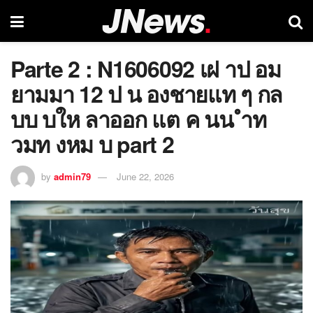
Parte 2 : N1606092 เฝ าป อม
ยามมา 12 ป น องชายแท ๆ กล
บบ บให ลาออก แต ค นน ำท
วมท งหม บ part 2
by
admin79
June 22, 2026