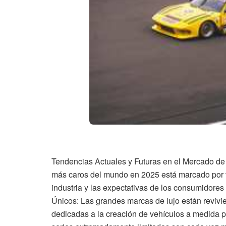
Tendencias Actuales y Futuras en el Mercado de
más caros del mundo en 2025 está marcado por va
industria y las expectativas de los consumidores 
Únicos: Las grandes marcas de lujo están revivie
dedicadas a la creación de vehículos a medida pa