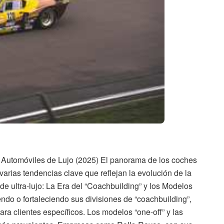
 Automóviles de Lujo (2025) El panorama de los coches
rias tendencias clave que reflejan la evolución de la
de ultra-lujo: La Era del “Coachbuilding” y los Modelos
ndo o fortaleciendo sus divisiones de “coachbuilding”,
ra clientes específicos. Los modelos “one-off” y las