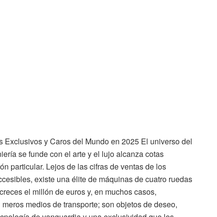
s Exclusivos y Caros del Mundo en 2025 El universo del
ería se funde con el arte y el lujo alcanza cotas
n particular. Lejos de las cifras de ventas de los
 accesibles, existe una élite de máquinas de cuatro ruedas
creces el millón de euros y, en muchos casos,
 meros medios de transporte; son objetos de deseo,
ecnología de vanguardia y una exclusividad que los