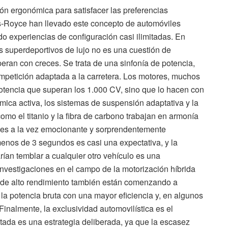
ón ergonómica para satisfacer las preferencias
s-Royce han llevado este concepto de automóviles
o experiencias de configuración casi ilimitadas. En
s superdeportivos de lujo no es una cuestión de
ran con creces. Se trata de una sinfonía de potencia,
ompetición adaptada a la carretera. Los motores, muchos
potencia que superan los 1.000 CV, sino que lo hacen con
ámica activa, los sistemas de suspensión adaptativa y la
omo el titanio y la fibra de carbono trabajan en armonía
 es a la vez emocionante y sorprendentemente
menos de 3 segundos es casi una expectativa, y la
ían temblar a cualquier otro vehículo es una
investigaciones en el campo de la motorización híbrida
a de alto rendimiento también están comenzando a
 la potencia bruta con una mayor eficiencia y, en algunos
inalmente, la exclusividad automovilística es el
itada es una estrategia deliberada, ya que la escasez