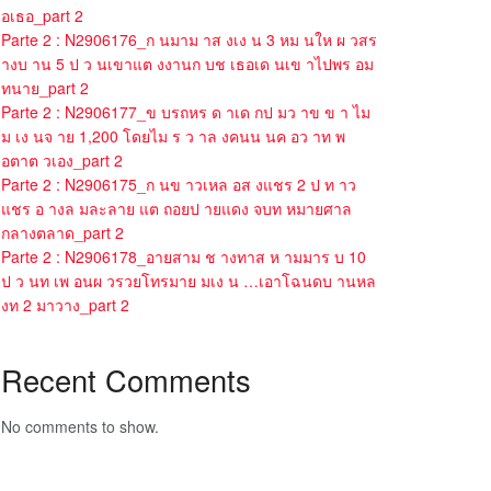
อเธอ_part 2
Parte 2 : N2906176_ก นมาม าส งเง น 3 หม นให ผ วสร
างบ าน 5 ป ว นเขาแต งงานก บช เธอเด นเข าไปพร อม
ทนาย_part 2
Parte 2 : N2906177_ข บรถหร ด าเด กป มว าข ข า ไม
ม เง นจ าย 1,200 โดยไม ร ว าล งคนน นค อว าท พ
อตาต วเอง_part 2
Parte 2 : N2906175_ก นข าวเหล อส งแชร 2 ป ท าว
แชร อ างล มละลาย แต ถอยป ายแดง จบท หมายศาล
กลางตลาด_part 2
Parte 2 : N2906178_อายสาม ช างทาส ห ามมาร บ 10
ป ว นท เพ อนผ วรวยโทรมาย มเง น …เอาโฉนดบ านหล
งท 2 มาวาง_part 2
Recent Comments
No comments to show.