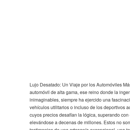
Lujo Desatado: Un Viaje por los Automóviles Má
automóvil de alta gama, ese reino donde la ingeni
inimaginables, siempre ha ejercido una fascinació
vehículos utilitarios o incluso de los deportivos
cuyos precios desafían la lógica, superando con 
elevándose a decenas de millones. Estos no son
testimonios de una artesanía excepcional, una t