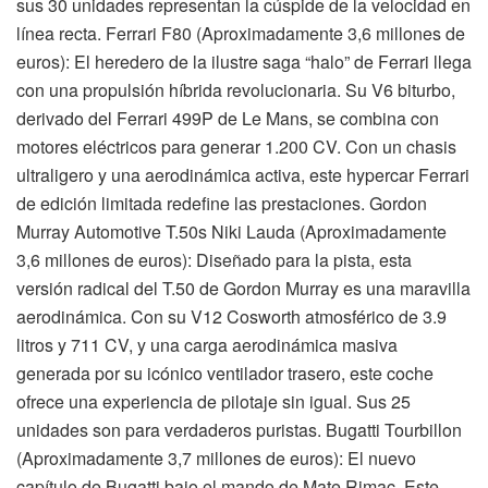
sus 30 unidades representan la cúspide de la velocidad en
línea recta. Ferrari F80 (Aproximadamente 3,6 millones de
euros): El heredero de la ilustre saga “halo” de Ferrari llega
con una propulsión híbrida revolucionaria. Su V6 biturbo,
derivado del Ferrari 499P de Le Mans, se combina con
motores eléctricos para generar 1.200 CV. Con un chasis
ultraligero y una aerodinámica activa, este hypercar Ferrari
de edición limitada redefine las prestaciones. Gordon
Murray Automotive T.50s Niki Lauda (Aproximadamente
3,6 millones de euros): Diseñado para la pista, esta
versión radical del T.50 de Gordon Murray es una maravilla
aerodinámica. Con su V12 Cosworth atmosférico de 3.9
litros y 711 CV, y una carga aerodinámica masiva
generada por su icónico ventilador trasero, este coche
ofrece una experiencia de pilotaje sin igual. Sus 25
unidades son para verdaderos puristas. Bugatti Tourbillon
(Aproximadamente 3,7 millones de euros): El nuevo
capítulo de Bugatti bajo el mando de Mate Rimac. Este