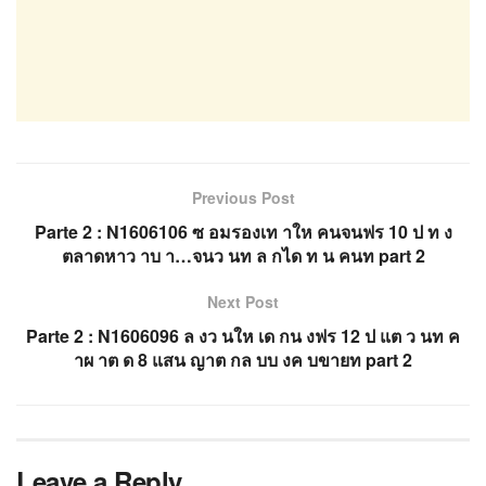
Previous Post
Parte 2 : N1606106 ซ อมรองเท าให คนจนฟร 10 ป ท ง
ตลาดหาว าบ า…จนว นท ล กได ท น คนท part 2
Next Post
Parte 2 : N1606096 ล งว นให เด กน งฟร 12 ป แต ว นท ค
าผ าต ด 8 แสน ญาต กล บบ งค บขายท part 2
Leave a Reply