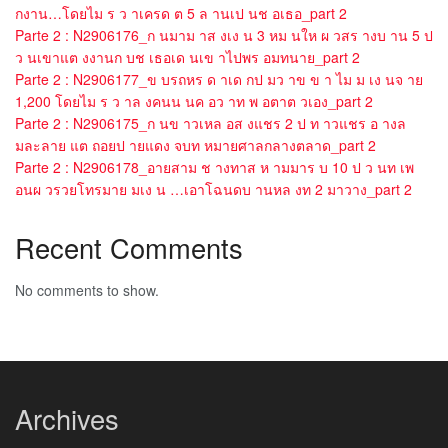
กงาน…โดยไม ร ว าเครด ต 5 ล านเป นช อเธอ_part 2
Parte 2 : N2906176_ก นมาม าส งเง น 3 หม นให ผ วสร างบ าน 5 ป
ว นเขาแต งงานก บช เธอเด นเข าไปพร อมทนาย_part 2
Parte 2 : N2906177_ข บรถหร ด าเด กป มว าข ข า ไม ม เง นจ าย
1,200 โดยไม ร ว าล งคนน นค อว าท พ อตาต วเอง_part 2
Parte 2 : N2906175_ก นข าวเหล อส งแชร 2 ป ท าวแชร อ างล
มละลาย แต ถอยป ายแดง จบท หมายศาลกลางตลาด_part 2
Parte 2 : N2906178_อายสาม ช างทาส ห ามมาร บ 10 ป ว นท เพ
อนผ วรวยโทรมาย มเง น …เอาโฉนดบ านหล งท 2 มาวาง_part 2
Recent Comments
No comments to show.
Archives