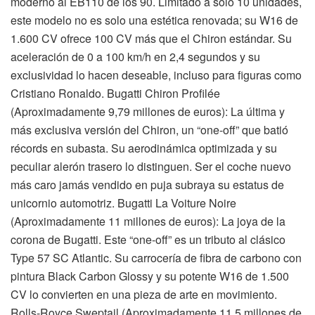
moderno al EB110 de los 90. Limitado a solo 10 unidades,
este modelo no es solo una estética renovada; su W16 de
1.600 CV ofrece 100 CV más que el Chiron estándar. Su
aceleración de 0 a 100 km/h en 2,4 segundos y su
exclusividad lo hacen deseable, incluso para figuras como
Cristiano Ronaldo. Bugatti Chiron Profilée
(Aproximadamente 9,79 millones de euros): La última y
más exclusiva versión del Chiron, un “one-off” que batió
récords en subasta. Su aerodinámica optimizada y su
peculiar alerón trasero lo distinguen. Ser el coche nuevo
más caro jamás vendido en puja subraya su estatus de
unicornio automotriz. Bugatti La Voiture Noire
(Aproximadamente 11 millones de euros): La joya de la
corona de Bugatti. Este “one-off” es un tributo al clásico
Type 57 SC Atlantic. Su carrocería de fibra de carbono con
pintura Black Carbon Glossy y su potente W16 de 1.500
CV lo convierten en una pieza de arte en movimiento.
Rolls-Royce Sweptail (Aproximadamente 11,5 millones de