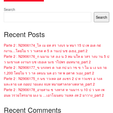
Search
Search
Recent Posts
Parte 2 : N2906174_ไล เม ยท สร างบร ษ ทมา 15 ป เพ อเด กฝ
กงาน…โดยไม ร ว าเครด ต 5 ล านเป นช อเธอ_part 2
Parte 2 : N2906176_ก นมาม าส งเง น 3 หม นให ผ วสร างบ าน 5 ป
ว นเขาแต งงานก บช เธอเด นเข าไปพร อมทนาย_part 2
Parte 2 : N2906177_ข บรถหร ด าเด กป มว าข ข า ไม ม เง นจ าย
1,200 โดยไม ร ว าล งคนน นค อว าท พ อตาต วเอง_part 2
Parte 2 : N2906175_ก นข าวเหล อส งแชร 2 ป ท าวแชร อ างล
มละลาย แต ถอยป ายแดง จบท หมายศาลกลางตลาด_part 2
Parte 2 : N2906178_อายสาม ช างทาส ห ามมาร บ 10 ป ว นท เพ
อนผ วรวยโทรมาย มเง น …เอาโฉนดบ านหล งท 2 มาวาง_part 2
Recent Comments