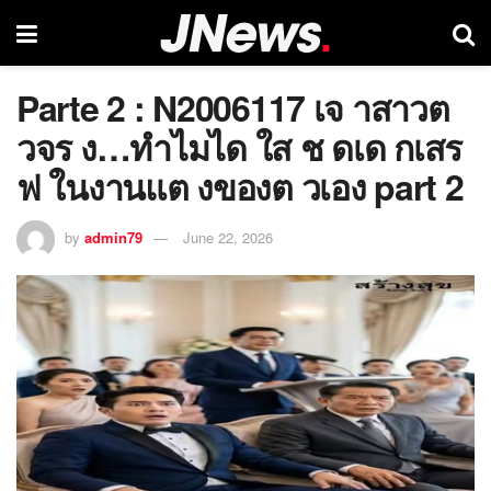
Parte 2 : N2006117 เจ าสาวต
วจร ง…ทำไมได ใส ช ดเด กเสร
ฟ ในงานแต งของต วเอง part 2
by
admin79
June 22, 2026