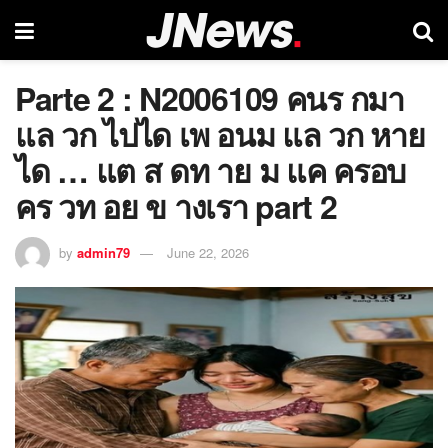
Parte 2 : N2006109 คนร กมา
แล วก ไปได เพ อนม แล วก หาย
ได … แต ส ดท าย ม แค ครอบ
คร วท อย ข างเรา part 2
by
admin79
June 22, 2026