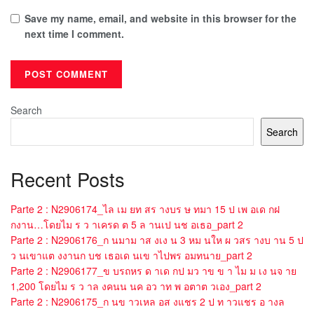
Save my name, email, and website in this browser for the
next time I comment.
Search
Search
Recent Posts
Parte 2 : N2906174_ไล เม ยท สร างบร ษ ทมา 15 ป เพ อเด กฝ
กงาน…โดยไม ร ว าเครด ต 5 ล านเป นช อเธอ_part 2
Parte 2 : N2906176_ก นมาม าส งเง น 3 หม นให ผ วสร างบ าน 5 ป
ว นเขาแต งงานก บช เธอเด นเข าไปพร อมทนาย_part 2
Parte 2 : N2906177_ข บรถหร ด าเด กป มว าข ข า ไม ม เง นจ าย
1,200 โดยไม ร ว าล งคนน นค อว าท พ อตาต วเอง_part 2
Parte 2 : N2906175_ก นข าวเหล อส งแชร 2 ป ท าวแชร อ างล