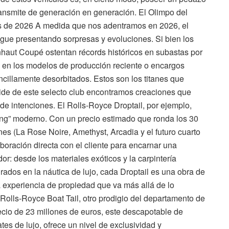
transmite de generación en generación. El Olimpo del
es de 2026 A medida que nos adentramos en 2026, el
ue presentando sorpresas y evoluciones. Si bien los
aut Coupé ostentan récords históricos en subastas por
rá en los modelos de producción reciente o encargos
cillamente desorbitados. Estos son los titanes que
spide de este selecto club encontramos creaciones que
e intenciones. El Rolls-Royce Droptail, por ejemplo,
ing” moderno. Con un precio estimado que ronda los 30
es (La Rose Noire, Amethyst, Arcadia y el futuro cuarto
boración directa con el cliente para encarnar una
or: desde los materiales exóticos y la carpintería
rados en la náutica de lujo, cada Droptail es una obra de
na experiencia de propiedad que va más allá de lo
Rolls-Royce Boat Tail, otro prodigio del departamento de
ecio de 23 millones de euros, este descapotable de
tes de lujo, ofrece un nivel de exclusividad y