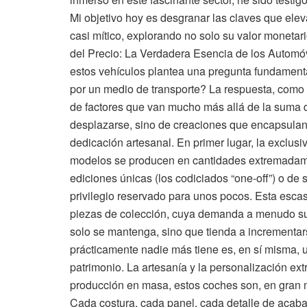
Mi objetivo hoy es desgranar las claves que ele
casi mítico, explorando no solo su valor monetari
del Precio: La Verdadera Esencia de los Automóvi
estos vehículos plantea una pregunta fundament
por un medio de transporte? La respuesta, como o
de factores que van mucho más allá de la suma d
desplazarse, sino de creaciones que encapsulan
dedicación artesanal. En primer lugar, la exclusi
modelos se producen en cantidades extremadam
ediciones únicas (los codiciados “one-off”) o de
privilegio reservado para unos pocos. Esta escase
piezas de colección, cuya demanda a menudo sup
solo se mantenga, sino que tienda a incrementar
prácticamente nadie más tiene es, en sí misma, un
patrimonio. La artesanía y la personalización ext
producción en masa, estos coches son, en gran
Cada costura, cada panel, cada detalle de acaba