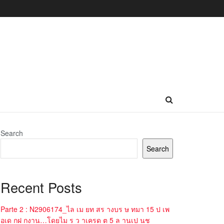
Search
Search
Recent Posts
Parte 2 : N2906174_ไล เม ยท สร างบร ษ ทมา 15 ป เพ
อเด กฝ กงาน…โดยไม ร ว าเครด ต 5 ล านเป นช