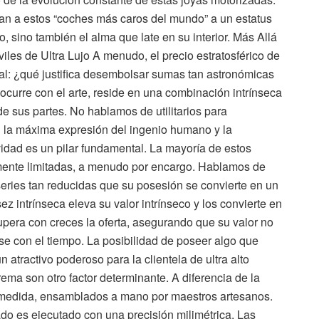
van a estos “coches más caros del mundo” a un estatus
o, sino también el alma que late en su interior. Más Allá
les de Ultra Lujo A menudo, el precio estratosférico de
al: ¿qué justifica desembolsar sumas tan astronómicas
curre con el arte, reside en una combinación intrínseca
e sus partes. No hablamos de utilitarios para
 la máxima expresión del ingenio humano y la
vidad es un pilar fundamental. La mayoría de estos
ente limitadas, a menudo por encargo. Hablamos de
 series tan reducidas que su posesión se convierte en un
z intrínseca eleva su valor intrínseco y los convierte en
era con creces la oferta, asegurando que su valor no
se con el tiempo. La posibilidad de poseer algo que
 atractivo poderoso para la clientela de ultra alto
rema son otro factor determinante. A diferencia de la
 medida, ensamblados a mano por maestros artesanos.
do es ejecutado con una precisión milimétrica. Las