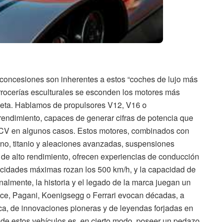
n concesiones son inherentes a estos “coches de lujo más
carrocerías esculturales se esconden los motores más
neta. Hablamos de propulsores V12, V16 o
o rendimiento, capaces de generar cifras de potencia que
0 CV en algunos casos. Estos motores, combinados con
bono, titanio y aleaciones avanzadas, suspensiones
 de alto rendimiento, ofrecen experiencias de conducción
locidades máximas rozan los 500 km/h, y la capacidad de
Finalmente, la historia y el legado de la marca juegan un
yce, Pagani, Koenigsegg o Ferrari evocan décadas, a
ica, de innovaciones pioneras y de leyendas forjadas en
no de estos vehículos es, en cierto modo, poseer un pedazo