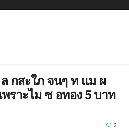
5 ล กสะใภ จนๆ ท แม ผ
พราะไม ซ อทอง 5 บาท
0
d