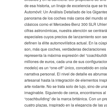
de esa historia, un linaje de excelencia que se 
Automóvil: Un Análisis Detallado de los Gigant
panorama de los coches más caros del mundo sig
clásicos como el Mercedes-Benz 300 SLR Uhlenh
cifras astronómicas, nuestra atención se centra
especiales cuyos precios de lanzamiento son sen
definen la élite automovilística actual. En la cú
son, más que coches, verdaderas declaraciones d
representa la máxima expresión del “coachbuild
millones de euros, cada una de sus configuracion
modelo) es un “one-off” único, concebido en cola
narrativa personal. El nivel de detalle es abrumad
artesanal hasta la integración de elementos inspi
arte rodante. No se trata solo de lujo, sino de u
imaginable. Siguiendo de cerca, encontramos al 
“coachbuilding” de la marca británica. Con un pr
cuatro plazas, inspirado en la elegancia de las ya