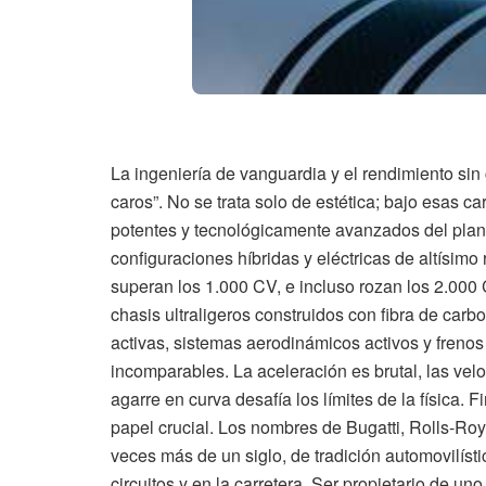
La ingeniería de vanguardia y el rendimiento si
caros”. No se trata solo de estética; bajo esas 
potentes y tecnológicamente avanzados del pla
configuraciones híbridas y eléctricas de altísim
superan los 1.000 CV, e incluso rozan los 2.00
chasis ultraligeros construidos con fibra de car
activas, sistemas aerodinámicos activos y frenos
incomparables. La aceleración es brutal, las ve
agarre en curva desafía los límites de la física. 
papel crucial. Los nombres de Bugatti, Rolls-Ro
veces más de un siglo, de tradición automovilíst
circuitos y en la carretera. Ser propietario de u