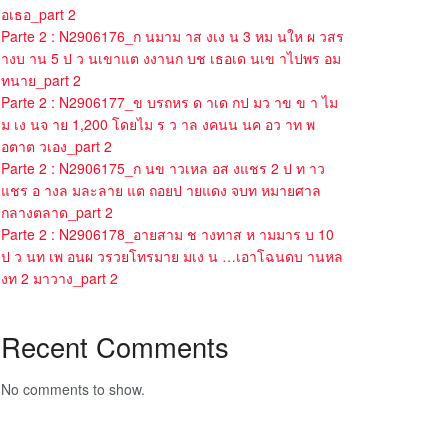
อเธอ_part 2
Parte 2 : N2906176_ก นมาม าส งเง น 3 หม นให ผ วสร
างบ าน 5 ป ว นเขาแต งงานก บช เธอเด นเข าไปพร อม
ทนาย_part 2
Parte 2 : N2906177_ข บรถหร ด าเด กป มว าข ข า ไม
ม เง นจ าย 1,200 โดยไม ร ว าล งคนน นค อว าท พ
อตาต วเอง_part 2
Parte 2 : N2906175_ก นข าวเหล อส งแชร 2 ป ท าว
แชร อ างล มละลาย แต ถอยป ายแดง จบท หมายศาล
กลางตลาด_part 2
Parte 2 : N2906178_อายสาม ช างทาส ห ามมาร บ 10
ป ว นท เพ อนผ วรวยโทรมาย มเง น …เอาโฉนดบ านหล
งท 2 มาวาง_part 2
Recent Comments
No comments to show.