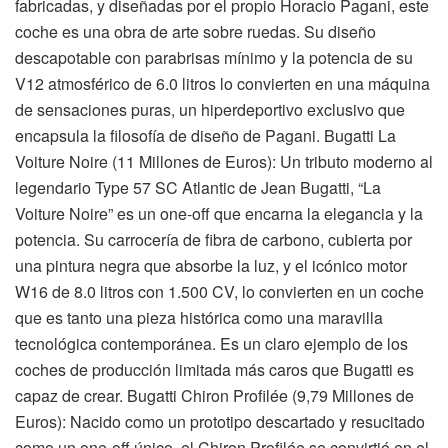
fabricadas, y diseñadas por el propio Horacio Pagani, este
coche es una obra de arte sobre ruedas. Su diseño
descapotable con parabrisas mínimo y la potencia de su
V12 atmosférico de 6.0 litros lo convierten en una máquina
de sensaciones puras, un hiperdeportivo exclusivo que
encapsula la filosofía de diseño de Pagani. Bugatti La
Voiture Noire (11 Millones de Euros): Un tributo moderno al
legendario Type 57 SC Atlantic de Jean Bugatti, “La
Voiture Noire” es un one-off que encarna la elegancia y la
potencia. Su carrocería de fibra de carbono, cubierta por
una pintura negra que absorbe la luz, y el icónico motor
W16 de 8.0 litros con 1.500 CV, lo convierten en un coche
que es tanto una pieza histórica como una maravilla
tecnológica contemporánea. Es un claro ejemplo de los
coches de producción limitada más caros que Bugatti es
capaz de crear. Bugatti Chiron Profilée (9,79 Millones de
Euros): Nacido como un prototipo descartado y resucitado
como un one-off único, el Chiron Profilée se convirtió en el